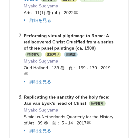
Miyako Sugiyama
Arts 11(1) 巻 ( 4 ) 2022年
詳細を見る
Performing virtual pilgrimage to Rome: A
rediscovered Christ Crucified from a series
of three panel paintings (ca. 1500)
招待有り
査読有り
国際誌
Miyako Sugiyama
Oud Holland 139 巻 頁： 159 - 170 2019
年
詳細を見る
Replicating the sanctity of the holy face:
Jan van Eyck’s head of Christ
招待有り
Miyako Sugiyama
Simiolus-Netherlands Quarterly for the History
of Art 39 巻 頁： 5 - 14 2017年
詳細を見る