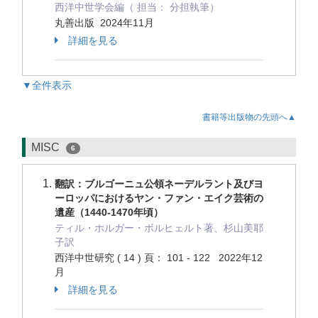
西洋中世学会編（ 担当： 分担執筆）
丸善出版 2024年11月
詳細を見る
▼全件表示
書籍等出版物の先頭へ▲
MISC
6
翻訳：ブルゴーニュ公領ネーデルラント及びヨ
ーロッパにおけるヤン・ファン・エイク芸術の
遺産（1440-1470年頃）
ティル・ホルガー・ボルヒェルト著、杉山美耶
子訳
西洋中世研究 ( 14 ) 頁： 101 - 122 2022年12
月
詳細を見る