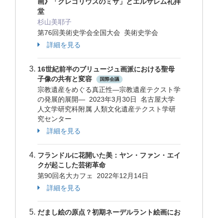
画》「グレゴリウスのミサ」とエルサレム礼拝
堂
杉山美耶子
第76回美術史学会全国大会 美術史学会
詳細を見る
16世紀前半のブリュージュ画派における聖母
子像の共有と変容
国際会議
宗教遺産をめぐる真正性―宗教遺産テクスト学
の発展的展開― 2023年3月30日 名古屋大学
人文学研究科附属 人類文化遺産テクスト学研
究センター
詳細を見る
フランドルに花開いた美：ヤン・ファン・エイ
クが起こした芸術革命
第90回名大カフェ 2022年12月14日
詳細を見る
だまし絵の原点？初期ネーデルラント絵画にお