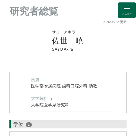
研究者総覧
メニュー
2026/03/22 更新
サヨ アキラ
佐世 暁
SAYO Akira
所属
医学部附属病院 歯科口腔外科 助教
大学院担当
大学院医学系研究科
学位
1