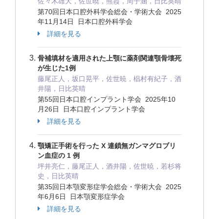
佐々木雄大，佐世暁，熊霞，周子涵，日比英晴
第70回日本口腔外科学会総会・学術大会 2025
年11月14日 日本口腔外科学会
詳細を見る
骨補填材を適用された上顎に薬剤関連顎骨壊死
が生じた1例
藤尾正人，坂口晃平，佐世暁，椙村有紀子，酒
井陽，日比英晴
第55回日本口腔インプラント学会 2025年10
月26日 日本口腔インプラント学会
詳細を見る
顎矯正手術を行った X 連鎖無ガンマグロブリ
ン血症の 1 例
坪井亮仁，藤尾正人，酒井陽，佐世暁，若杉将
史，日比英晴
第35回日本顎変形症学会総会・学術大会 2025
年6月6日 日本顎変形症学会
詳細を見る