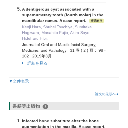
A dentigerous cyst associated with a
supernumerary tooth (fourth molar) in the
mandibular ramus: A case report.
査読有り
Kenji Hara, Shuhei Tsuchiya, Sumitaka
Hagiwara, Masahito Fujio, Akira Sayo,
Hideharu Hibi.
Journal of Oral and Maxillofacial Surgery,
Medicine, and Pathology 31 巻 ( 2 ) 頁： 98 -
102 2019年3月
詳細を見る
▼全件表示
論文の先頭へ▲
書籍等出版物
1
Infected bone substitute after the bone
augmentation in the maxilla: A case report.