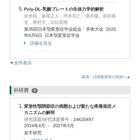
Poly-DL-乳酸プレートの生体力学的解析
佐世暁，藤尾正人，坪井亮仁，酒井陽，若杉将
史，奥村大，日比英晴
第35回日本顎変形症学会総会・学術大会 2025
年6月6日 日本顎変形症学会
詳細を見る
▼全件表示
講演・口頭発表等の先頭へ▲
科研費
3
変形性顎関節症の病態および新たな疼痛発症メ
カニズムの解明
研究課題/研究課題番号：
24K20497
2024年4月
2027年3月
-
若手研究