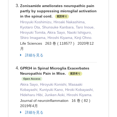
Zonisamide ameliorates neuropathic pain
partly by suppressing microglial activation
in the spinal cord.
査読有り
Hiroyuki Koshimizu, Hiroaki Nakashima,
Kyotaro Ota, Shunsuke Kanbara, Taro Inoue,
Hiroyuki Tomita, Akira Sayo, Naoki Ishiguro,
Shiro Imagama, Hiroshi Kiyama, Kinji Ohno.
Life Sciences 263 巻 ( 118577 ) 2020年12
月
詳細を見る
GPR34 in Spinal Microglia Exacerbates
Neuropathic Pain in Mice.
査読有り
Open Access
Akira Sayo, Hiroyuki Konishi, Masaaki
Kobayashi, Kuniyuki Kano, Hiroki Kobayashi,
Hideharu Hibi, Junken Aoki, Hiroshi Kiyama.
Journal of neuroinflammation 16 巻 ( 82 )
2019年4月
詳細を見る