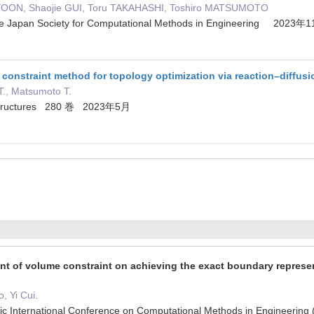
 YOON, Shaojie GUI, Toru TAKAHASHI, Toshiro MATSUMOTO
the Japan Society for Computational Methods in Engineering 2023年
constraint method for topology optimization via reaction–diffus
T., Matsumoto T.
Structures 280 巻 2023年5月
nt of volume constraint on achieving the exact boundary represe
, Yi Cui.
ific International Conference on Computational Methods in Engine