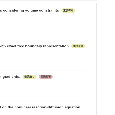
ries considering volume constraints
査読有り
 with exact free boundary representation
査読有り
n gradients.
査読有り
国際共著
 on the nonlinear reaction-diffusion equation.