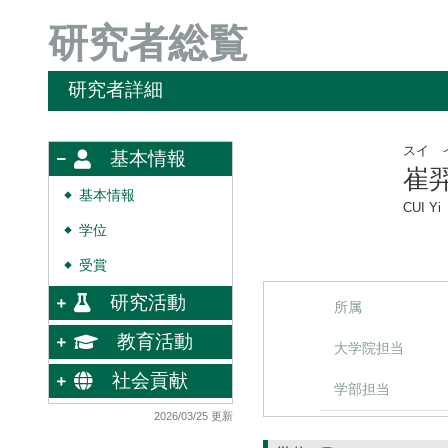
研究者総覧
研究者詳細
スイ 
基本情報
崔
基本情報
◆
CUI Yi
学位
◆
受賞
◆
研究活動
所属
教育活動
大学院担当
社会貢献
学部担当
2026/03/25 更新