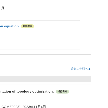
11月
ion equation
査読有り
論文の先頭へ▲
ntation of topology optimization.
招待有り
ering (ICOME2023) 2023年11月4日