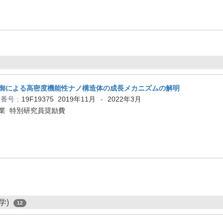
御による高密度機能性ナノ構造体の成長メカニズムの解明
題番号：
19F19375
2019年11月
2022年3月
-
業 特別研究員奨励費
学)
12