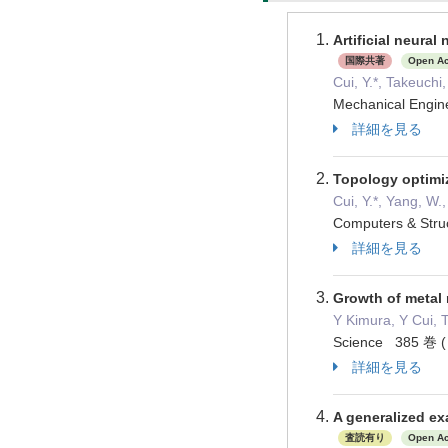
Artificial neura
国際共著
Open A
Cui, Y.*, Takeuchi
Mechanical Engi
詳細を見る
Topology optimiz
Cui, Y.*, Yang, W.
Computers & St
詳細を見る
Growth of metal 
Y Kimura, Y Cui, 
Science 385 巻 (
詳細を見る
A generalized ex
査読有り
Open A