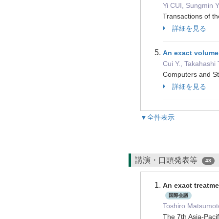
Yi CUI, Sungmin
Transactions of 
詳細を見る
An exact volume 
Cui Y., Takahashi 
Computers and 
詳細を見る
▼全件表示
講演・口頭発表等
43
An exact treatme
国際会議
Toshiro Matsumoto
The 7th Asia-Pac