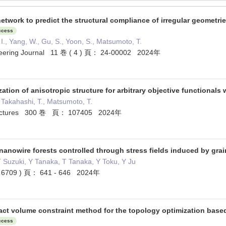
l network to predict the structural compliance of irregular geomet
ccess
, I., Yang, W., Gu, S., Yoon, S., Matsumoto, T.
neering Journal 11 巻 ( 4 ) 頁： 24-00002 2024年
ation of anisotropic structure for arbitrary objective functionals
, Takahashi, T., Matsumoto, T.
ructures 300 巻 頁： 107405 2024年
nanowire forests controlled through stress fields induced by grai
T Suzuki, Y Tanaka, T Tanaka, Y Toku, Y Ju
 6709 ) 頁： 641 - 646 2024年
act volume constraint method for the topology optimization based
ccess