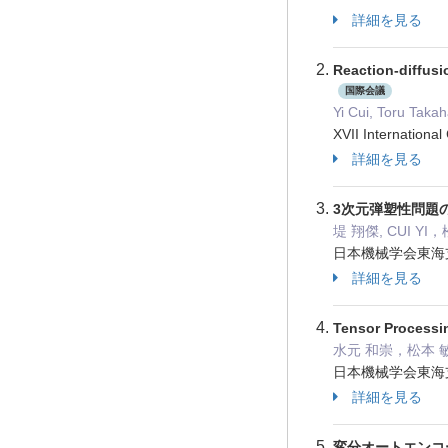
詳細を見る
Reaction-diffusi
国際会議
Yi Cui, Toru Taka
XVII Internation
詳細を見る
3次元弾塑性問題
堤 翔傑, CUI Y
日本機械学会東海支
詳細を見る
Tensor Proc
水元 和崇，松本 敏
日本機械学会東海支
詳細を見る
変分オートエンコ