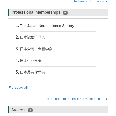
To the head of Education.▲
Professional Memberships
6
The Japan Neuroscience Society
日本認知症学会
日本栄養・食糧学会
日本生化学会
日本農芸化学会
▼display all
To the head of Professional Memberships.▲
Awards
1