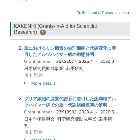
To the head of Presentations.▲
KAKENHI (Grants-in-Aid for Scientific
Research)
3
脳におけるリン脂質の生理機能と代謝変化に着
目したアルツハイマー病の病態解明
Grant number：
26K21077
2026.4
2029.3
-
科学研究費助成事業 若手研究
川出 野絵
More details
グリア細胞の脂質代謝系に着目した肥満時アル
ツハイマー病での脳・代謝組織連関の解明
Grant number：
23K13902
2023.4
2026.3
-
日本学術振興会 科学研究費助成事業 若手研
究
川出 野絵