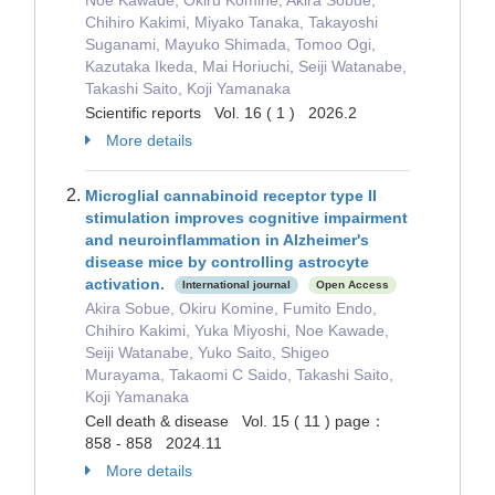
Noe Kawade, Okiru Komine, Akira Sobue,
Chihiro Kakimi, Miyako Tanaka, Takayoshi
Suganami, Mayuko Shimada, Tomoo Ogi,
Kazutaka Ikeda, Mai Horiuchi, Seiji Watanabe,
Takashi Saito, Koji Yamanaka
Scientific reports Vol. 16 ( 1 ) 2026.2
More details
Microglial cannabinoid receptor type II
stimulation improves cognitive impairment
and neuroinflammation in Alzheimer's
disease mice by controlling astrocyte
activation.
International journal
Open Access
Akira Sobue, Okiru Komine, Fumito Endo,
Chihiro Kakimi, Yuka Miyoshi, Noe Kawade,
Seiji Watanabe, Yuko Saito, Shigeo
Murayama, Takaomi C Saido, Takashi Saito,
Koji Yamanaka
Cell death & disease Vol. 15 ( 11 ) page：
858 - 858 2024.11
More details