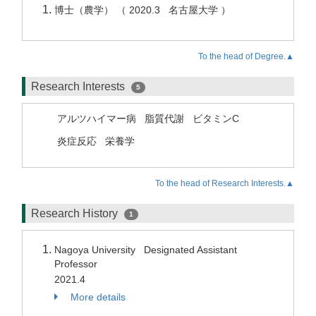
博士（農学） （ 2020.3 名古屋大学 ）
To the head of Degree.▲
Research Interests
5
アルツハイマー病
脂質代謝
ビタミンC
炎症反応
栄養学
To the head of Research Interests.▲
Research History
1
Nagoya University Designated Assistant
Professor
2021.4
More details