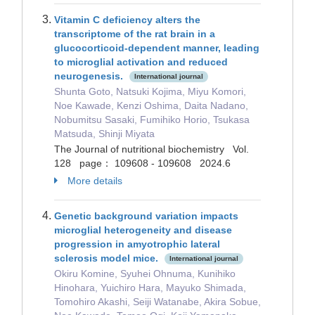
Vitamin C deficiency alters the
transcriptome of the rat brain in a
glucocorticoid-dependent manner, leading
to microglial activation and reduced
neurogenesis.
International journal
Shunta Goto, Natsuki Kojima, Miyu Komori,
Noe Kawade, Kenzi Oshima, Daita Nadano,
Nobumitsu Sasaki, Fumihiko Horio, Tsukasa
Matsuda, Shinji Miyata
The Journal of nutritional biochemistry Vol.
128 page： 109608 - 109608 2024.6
More details
Genetic background variation impacts
microglial heterogeneity and disease
progression in amyotrophic lateral
sclerosis model mice.
International journal
Okiru Komine, Syuhei Ohnuma, Kunihiko
Hinohara, Yuichiro Hara, Mayuko Shimada,
Tomohiro Akashi, Seiji Watanabe, Akira Sobue,