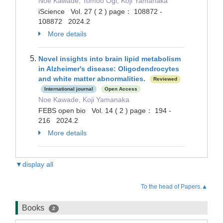
Noe Kawade, Tomoo Ogi, Koji Yamanaka
iScience Vol. 27 ( 2 ) page： 108872 -
108872 2024.2
More details
Novel insights into brain lipid metabolism
in Alzheimer's disease: Oligodendrocytes
and white matter abnormalities.
Reviewed
International journal
Open Access
Noe Kawade, Koji Yamanaka
FEBS open bio Vol. 14 ( 2 ) page： 194 -
216 2024.2
More details
▼display all
To the head of Papers.▲
Books
2