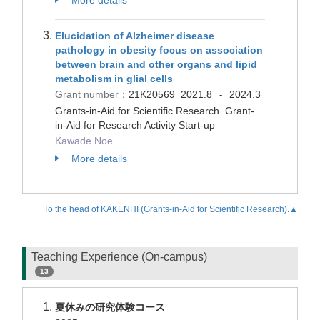
More details
Elucidation of Alzheimer disease
pathology in obesity focus on association
between brain and other organs and lipid
metabolism in glial cells
Grant number：
21K20569
2021.8
2024.3
-
Grants-in-Aid for Scientific Research Grant-
in-Aid for Research Activity Start-up
Kawade Noe
More details
To the head of KAKENHI (Grants-in-Aid for Scientific Research).▲
Teaching Experience (On-campus)
13
夏休みの研究体験コース