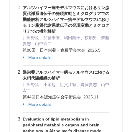
アルツハイマー病モデルマウスにおけるリン脂
質代謝系遺伝子の発現変動とミクログリアでの
機能解析アルツハイマー病モデルマウスにおけ
るリン脂質代謝系遺伝子の発現変動とミクログ
リアでの機能解析
川出野絵、加藤未来、嶋田繭子、荻朋男、齊藤
貴志、山中宏二
第80回 日本栄養・食糧学会大会 2026.5
More details
過栄養アルツハイマー病モデルマウスにおける
末梢代謝組織の解析
川出野絵、小峯起、祖父江顕、齊藤貴志、山中
宏二
第44回日本認知症学会学術集会 2025.11
More details
Evaluation of lipid metabolism in
peripheral metabolic organs and brain
pathology in Alzheimer's disease model