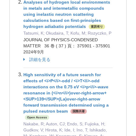
Analyses of hydrogen local environments
in metals and intermetallic compounds
using inelastic neutron scattering
calculations based on first-principles
hydrogen adiabatic potentials
査読有り
Tatsumi, K; Okudaira, T; Kofu, M; Rozyczko, P
JOURNAL OF PHYSICS-CONDENSED
MATTER 36 巻 ( 37 ) 頁： 375901 - 375901
2024年9月
詳細を見る
High sensitivity of a future search for
effects of <i>P</i>-odd / <i>T</i>-odd
interactions on the 0.75 eV <i>p</i>-wave
resonance in (<i>n</i>)over-right-arrow+
<SUP>139</SUP>(La)over-right-arrow
forward transmission determined using a
pulsed neutron beam
国際共著
Open Access
Nakabe, R; Auton, CJ; Endo, S; Fujioka, H;
Gudkov, V; Hirota, K; Ide, I; Ino, T; Ishikado,