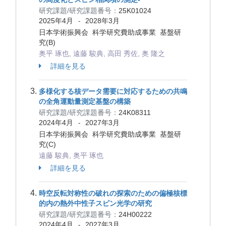
研究課題/研究課題番号：
25K01024
2025年4月
2028年3月
-
日本学術振興会 科学研究費助成事業 基盤研
究(B)
奥平 琢也, 遠藤 駿典, 高田 秀佐, 奥 隆之
詳細を見る
多様化する核データ需要に対応するための共鳴
の全角運動量測定基盤の構築
研究課題/研究課題番号：
24K08311
2024年4月
2027年3月
-
日本学術振興会 科学研究費助成事業 基盤研
究(C)
遠藤 駿典, 奥平 琢也
詳細を見る
時空反転対称性の破れの探索のための偏極核標
的内の熱外中性子スピン光学の研究
研究課題/研究課題番号：
24H00222
2024年4月
2027年3月
-