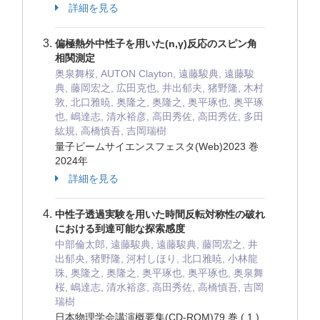
詳細を見る
偏極熱外中性子を用いた(n,γ)反応のスピン角
相関測定
奥泉舞桜, AUTON Clayton, 遠藤駿典, 遠藤駿
典, 藤岡宏之, 広田克也, 井出郁夫, 猪野隆, 木村
敦, 北口雅暁, 奥隆之, 奥隆之, 奥平琢也, 奥平琢
也, 嶋達志, 清水裕彦, 高田秀佐, 高田秀佐, 多田
紘規, 高橋慎吾, 吉岡瑞樹
量子ビームサイエンスフェスタ(Web)2023 巻
2024年
詳細を見る
中性子透過実験を用いた時間反転対称性の破れ
における到達可能な探索感度
中部倫太郎, 遠藤駿典, 遠藤駿典, 藤岡宏之, 井
出郁央, 猪野隆, 河村しほり, 北口雅暁, 小林龍
珠, 奥隆之, 奥隆之, 奥平琢也, 奥平琢也, 奥泉舞
桜, 嶋達志, 清水裕彦, 高田秀佐, 高橋慎吾, 吉岡
瑞樹
日本物理学会講演概要集(CD-ROM)79 巻 ( 1 )