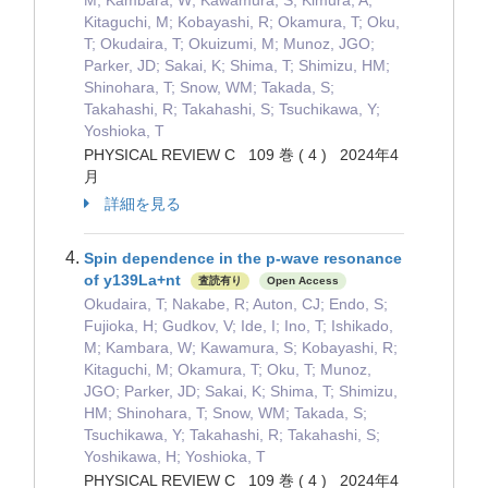
M; Kambara, W; Kawamura, S; Kimura, A;
Kitaguchi, M; Kobayashi, R; Okamura, T; Oku,
T; Okudaira, T; Okuizumi, M; Munoz, JGO;
Parker, JD; Sakai, K; Shima, T; Shimizu, HM;
Shinohara, T; Snow, WM; Takada, S;
Takahashi, R; Takahashi, S; Tsuchikawa, Y;
Yoshioka, T
PHYSICAL REVIEW C 109 巻 ( 4 ) 2024年4
月
詳細を見る
Spin dependence in the p-wave resonance
of y139La+nt
査読有り
Open Access
Okudaira, T; Nakabe, R; Auton, CJ; Endo, S;
Fujioka, H; Gudkov, V; Ide, I; Ino, T; Ishikado,
M; Kambara, W; Kawamura, S; Kobayashi, R;
Kitaguchi, M; Okamura, T; Oku, T; Munoz,
JGO; Parker, JD; Sakai, K; Shima, T; Shimizu,
HM; Shinohara, T; Snow, WM; Takada, S;
Tsuchikawa, Y; Takahashi, R; Takahashi, S;
Yoshikawa, H; Yoshioka, T
PHYSICAL REVIEW C 109 巻 ( 4 ) 2024年4