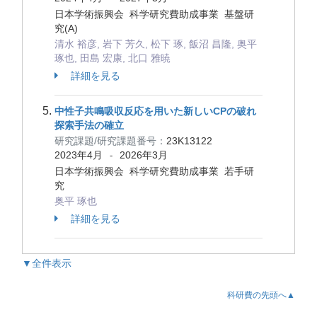
日本学術振興会 科学研究費助成事業 基盤研
究(A)
清水 裕彦, 岩下 芳久, 松下 琢, 飯沼 昌隆, 奥平
琢也, 田島 宏康, 北口 雅暁
詳細を見る
中性子共鳴吸収反応を用いた新しいCPの破れ
探索手法の確立
研究課題/研究課題番号：
23K13122
2023年4月
2026年3月
-
日本学術振興会 科学研究費助成事業 若手研
究
奥平 琢也
詳細を見る
▼全件表示
科研費の先頭へ▲