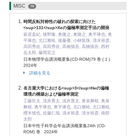
MISC
79
時間反転対称性の破れの探索に向けた
<sup>131</sup>Xeの偏極率測定手法の開発
萩原直紀, 猪野隆, 奥隆之, 奥隆之, 奥平琢也, 奥
平琢也, 北口雅暁, 後藤優, 小林龍珠, 清水裕彦,
高田秀佐, 高田秀佐, 高橋慎吾, 高橋慎吾, 西村
岳太郎, 藤岡宏之
日本物理学会講演概要集(CD-ROM)79 巻 ( 1 )
2024年
詳細を見る
名古屋大学における<sup>3</sup>Heの偏極
環境の構築および偏極率測定
工藤壮太, 浅井寛太, 浅井寛太, 奥泉舞桜, 奥泉
舞桜, 奥平琢也, 奥平琢也, 北口雅暁, 北口雅暁,
櫻木慎也, 佐藤仁哉, 清水裕彦, 清水裕彦, 南部
太郎
日本中性子科学会年会講演概要集24th (CD-
ROM) 巻 2024年