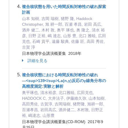
複合核状態を用いた時間反転対称性の破れ探索
計画
山本 知樹, 吉岡 瑞樹, 猪野 隆, Haddock
Christopher, 旭 耕一郎, 百瀬 孝昌, 岩田 高広,
酒井 健二, 木村 敦, 奥平 琢也, 奥 隆之, 清水 裕
彦, 日野 正裕, 嶋 達志, 山形 豊, 北口 雅暁, 広田
克也, 石崎 貢平, 遠藤 駿典, 佐藤 匠, 高田 秀佐,
古賀 淳
日本物理学会講演概要集 2018年
詳細を見る
複合核状態における時間反転対称性の破れ
―<sup>139</sup>La(n,γ)反応のγ線角分布の
高精度測定:実験と解析
奥平琢也, 清水裕彦, 北口雅暁, 広田克也,
HADDOCK C, 大井法子, 伊藤維久弥, 山本知樹,
高田秀佐, 古賀淳, 吉岡瑞樹, 猪野隆, 旭耕一郎,
百瀬孝昌, 岩田高広, 酒井健二, 木村敦, 日野正
裕, 嶋達志, 山形豊
日本物理学会講演概要集(CD-ROM) 2017年9
月25日