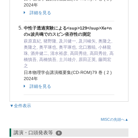
2024年
詳細を見る
中性子透過実験による<sup>129</sup>Xe+n
のs波共鳴でのスピン依存性の測定
萩原直紀, 猪野隆, 及川健一, 及川峻矢, 奥隆之,
奥隆之, 奥平琢也, 奥平琢也, 北口雅暁, 小林龍
珠, 酒井健二, 清水裕彦, 高田秀佐, 高田秀佐, 高
橋慎吾, 高橋慎吾, 土川雄介, 原田正英, 藤岡宏
之
日本物理学会講演概要集(CD-ROM)79 巻 ( 2 )
2024年
詳細を見る
▼全件表示
MISCの先頭へ▲
講演・口頭発表等
8