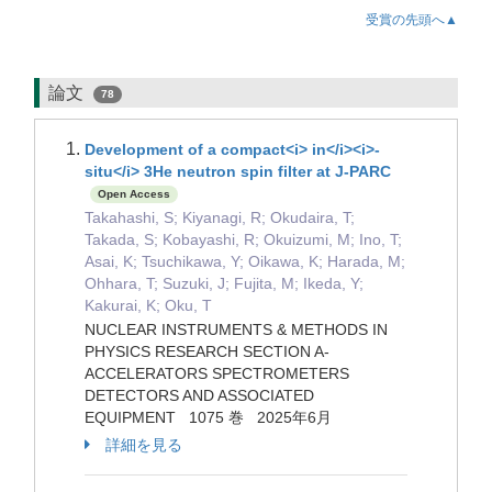
受賞の先頭へ▲
論文
78
Development of a compact<i> in</i><i>-
situ</i> 3He neutron spin filter at J-PARC
Open Access
Takahashi, S; Kiyanagi, R; Okudaira, T;
Takada, S; Kobayashi, R; Okuizumi, M; Ino, T;
Asai, K; Tsuchikawa, Y; Oikawa, K; Harada, M;
Ohhara, T; Suzuki, J; Fujita, M; Ikeda, Y;
Kakurai, K; Oku, T
NUCLEAR INSTRUMENTS & METHODS IN
PHYSICS RESEARCH SECTION A-
ACCELERATORS SPECTROMETERS
DETECTORS AND ASSOCIATED
EQUIPMENT 1075 巻 2025年6月
詳細を見る