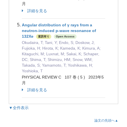
月
詳細を見る
Angular distribution of γ rays from a
neutron-induced p-wave resonance of
132Xe
査読有り
Open Access
Okudaira, T; Tani, Y; Endo, S; Doskow, J;
Fujioka, H; Hirota, K; Kameda, K; Kimura, A;
Kitaguchi, M; Luxnat, M; Sakai, K; Schaper,
DC; Shima, T; Shimizu, HM; Snow, WM;
Takada, S; Yamamoto, T; Yoshikawa, H;
Yoshioka, T
PHYSICAL REVIEW C 107 巻 ( 5 ) 2023年5
月
詳細を見る
▼全件表示
論文の先頭へ▲