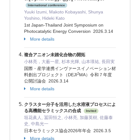
International conference
Yuuki Izumi, Makoto Kobayashi, Shunya
Yoshino, Hideki Kato
1st Japan-Thailand Joint Symposium on
Photocatalytic Energy Conversion 2026.3.14
More details
複合アニオン未踏化合物の開拓
小林亮，大薮一星, 杉本光輝, 山本瑛祐, 長田実
国際・産学連携インヴァースイノベーション材
2
料創出プロジェクト（DEJI
MA）令和７年度
公開討論会 2026.3.14
More details
クラスター分子を活用した水溶液プロセスによ
る高機能セラミックスの合成
Invited
垣花眞人, 冨田恒之, 小林亮, 加藤英樹, 佐藤泰
史, 中島光一
日本セラミックス協会2026年年会 2026.3.5
More details