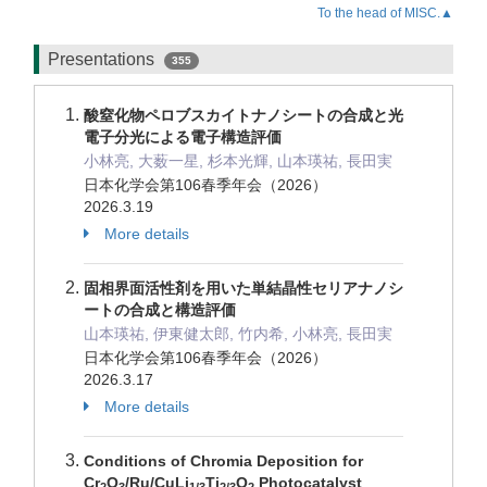
To the head of MISC.▲
Presentations
355
酸窒化物ペロブスカイトナノシートの合成と光
電子分光による電子構造評価
小林亮, 大薮一星, 杉本光輝, 山本瑛祐, 長田実
日本化学会第106春季年会（2026）
2026.3.19
More details
固相界面活性剤を用いた単結晶性セリアナノシ
ートの合成と構造評価
山本瑛祐, 伊東健太郎, 竹内希, 小林亮, 長田実
日本化学会第106春季年会（2026）
2026.3.17
More details
Conditions of Chromia Deposition for
Cr
O
/Ru/CuLi
Ti
O
Photocatalyst
2
3
1/3
2/3
2