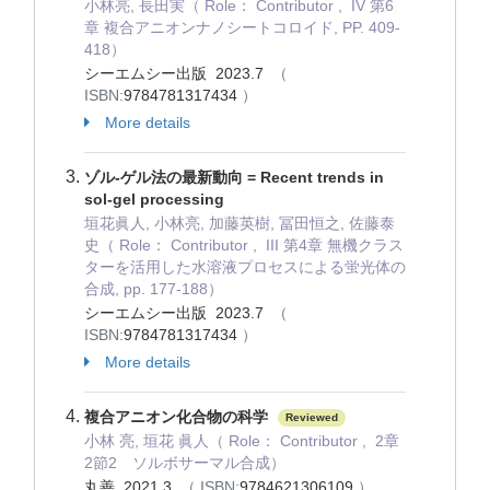
小林亮, 長田実（ Role： Contributor , IV 第6
章 複合アニオンナノシートコロイド, PP. 409-
418）
シーエムシー出版 2023.7
（
ISBN:
9784781317434
）
More details
ゾル-ゲル法の最新動向 = Recent trends in
sol-gel processing
垣花眞人, 小林亮, 加藤英樹, 冨田恒之, 佐藤泰
史（ Role： Contributor , III 第4章 無機クラス
ターを活用した水溶液プロセスによる蛍光体の
合成, pp. 177-188）
シーエムシー出版 2023.7
（
ISBN:
9784781317434
）
More details
複合アニオン化合物の科学
Reviewed
小林 亮, 垣花 眞人（ Role： Contributor , 2章
2節2 ソルボサーマル合成）
丸善 2021.3
（ ISBN:
9784621306109
）