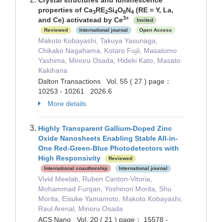
Crystal structures and luminescence
properties of Ca
RE
Si
O
N
(RE = Y, La,
3
2
4
8
4
3+
and Ce) activatead by Ce
Invited
Reviewed
International journal
Open Access
Makoto Kobayashi, Takuya Yasunaga,
Chikako Nagahama, Kotaro Fujii, Masatomo
Yashima, Minoru Osada, Hideki Kato, Masato
Kakihana
Dalton Transactions Vol. 55 ( 27 ) page：
10253 - 10261 2026.6
More details
Highly Transparent Gallium-Doped Zinc
Oxide Nanosheets Enabling Stable All-in-
One Red-Green-Blue Photodetectors with
High Responsivity
Reviewed
International coauthorship
International journal
Vivid Meelab, Ruben Canton-Vitoria,
Mohammad Furqan, Yoshinori Morita, Shu
Morita, Eisuke Yamamoto, Makoto Kobayashi,
Raul Arenal, Minoru Osada
ACS Nano Vol. 20 ( 21 ) page： 15578 -