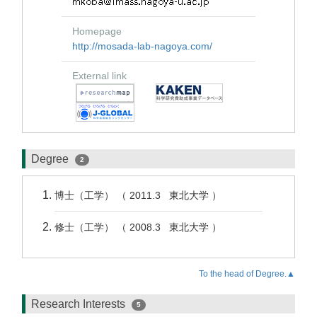
Homepage
http://mosada-lab-nagoya.com/
External link
Degree
2
博士（工学） （ 2011.3 東北大学 ）
修士（工学） （ 2008.3 東北大学 ）
To the head of Degree.▲
Research Interests
5