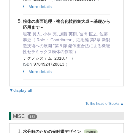
More details
粉体の表面処理・複合化技術集大成－基礎から
応用まで－
垣花 眞人, 小林 亮, 加藤 英樹, 冨田 恒之, 佐藤
泰史（ Role： Contributor , 応用編 第3章 新製
造技術への展開 "第５節 錯体重合法による機能
性セラミックス粉体の作製"）
テクノシステム 2018.7
（
ISBN:
9784924728813
）
More details
▼display all
To the head of Books.▲
MISC
143
水分解のための光触媒デザイン
Invited