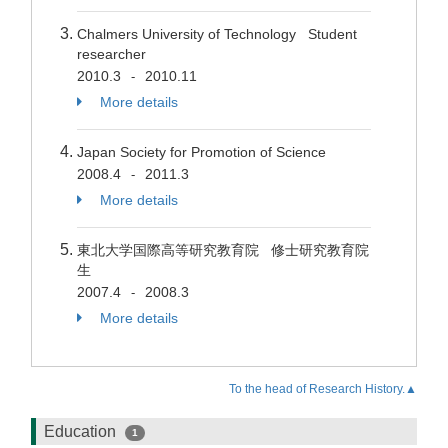
Chalmers University of Technology Student
researcher
2010.3
2010.11
-
More details
Japan Society for Promotion of Science
2008.4
2011.3
-
More details
東北大学国際高等研究教育院 修士研究教育院
生
2007.4
2008.3
-
More details
To the head of Research History.▲
Education
1