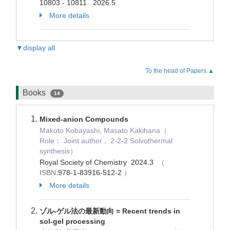
10803 - 10811 2026.5
More details
▼display all
To the head of Papers.▲
Books
14
Mixed-anion Compounds
Makoto Kobayashi, Masato Kakihana（
Role： Joint author , 2-2-2 Solvothermal
synthesis）
Royal Society of Chemistry 2024.3
（
ISBN:
978-1-83916-512-2
）
More details
ゾル-ゲル法の最新動向 = Recent trends in
sol-gel processing