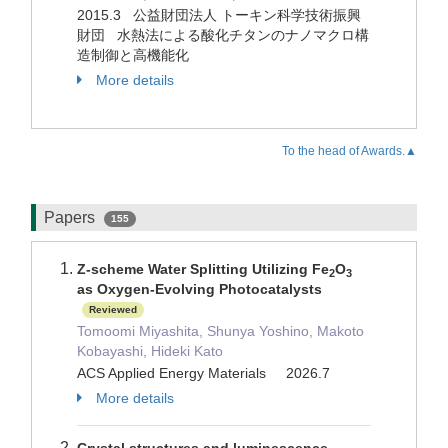
2015.3 公益財団法人 トーキン科学技術振興
財団 水熱法による酸化チタンのナノマクロ構
造制御と高機能化
More details
To the head of Awards.▲
Papers
155
Z-scheme Water Splitting Utilizing Fe
O
2
3
as Oxygen-Evolving Photocatalysts
Reviewed
Tomoomi Miyashita, Shunya Yoshino, Makoto
Kobayashi, Hideki Kato
ACS Applied Energy Materials 2026.7
More details