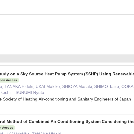
tudy on a Sky Source Heat Pump System (SSHP) Using Renewable
pen Access
, TANAKA Hideki, UKAI Makiko, SHIOYA Masaki, SHIMO Taizo, OOKA 
akeshi, TSURUMI Ryuta
he Society of Heating,Air-conditioning and Sanitary Engineers of Japa
rol Method of Combined Air Conditioning System Considering th
n Access
i, UKAI Makiko, TANAKA Hideki