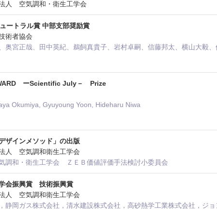
社団法人 空気調和・衛生工学会
ニュートラル賞 中部支部奨励賞
設備技術者協会
、奥宮正哉、田中英紀、鵜飼真貴子、岩村卓嗣、信藤邦太、横山大毅、
RD ーScientific July－ Prize
aya Okumiya, Gyuyoung Yoon, Hideharu Niwa
のデザインメソッド」の出版
社団法人 空気調和衛生工学会
気調和・衛生工学会 ＺＥＢ価値評価手法検討小委員会
学会振興賞 技術振興賞
社団法人 空気調和衛生工学会
，静岡ガス株式会社，清水建設株式会社，高砂熱学工業株式会社，ジョ