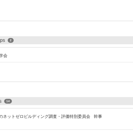
ips
2
学会
ps
14
VAでのネットゼロビルディング調査・評価特別委員会 幹事