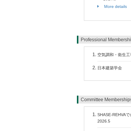
More details
Professional Membersh
空気調和・衛生工
日本建築学会
Committee Membershi
SHASE-REH
2026.5