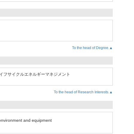
To the head of Degree.▲
イフサイクルエネルギーマネジメント
To the head of Research Interests.▲
on environment and equipment