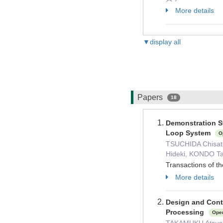
More details
▼display all
Papers
18
Demonstration S
Loop System
O
TSUCHIDA Chisato
Hideki, KONDO T
Transactions of t
More details
Design and Cont
Processing
Ope
TAKAMUKU Atsush