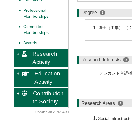
Education
◆
Professional
◆
Degree
1
Memberships
Committee
◆
博士（工学） （ 2
Memberships
Awards
◆
Research
Research Interests
3
Activity
Education
デシカント空調
Activity
Contribution
to Society
Research Areas
1
Updated on 2026/04/30
Social Infrastruct