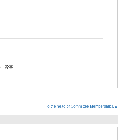
員会 幹事
To the head of Committee Memberships.▲