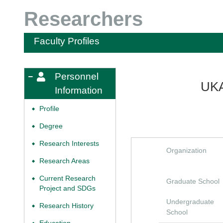
Researchers
Faculty Profiles
Personnel
UKA
Information
Profile
◆
Degree
◆
Research Interests
◆
Organization
Research Areas
◆
Current Research
◆
Graduate School
Project and SDGs
Undergraduate
Research History
◆
School