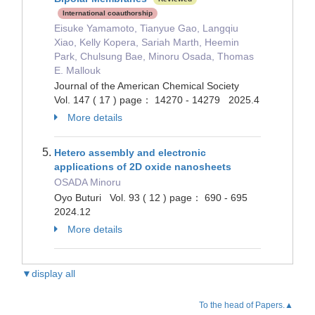
International coauthorship
Eisuke Yamamoto, Tianyue Gao, Langqiu
Xiao, Kelly Kopera, Sariah Marth, Heemin
Park, Chulsung Bae, Minoru Osada, Thomas
E. Mallouk
Journal of the American Chemical Society
Vol. 147 ( 17 ) page： 14270 - 14279 2025.4
More details
Hetero assembly and electronic
applications of 2D oxide nanosheets
OSADA Minoru
Oyo Buturi Vol. 93 ( 12 ) page： 690 - 695
2024.12
More details
▼display all
To the head of Papers.▲