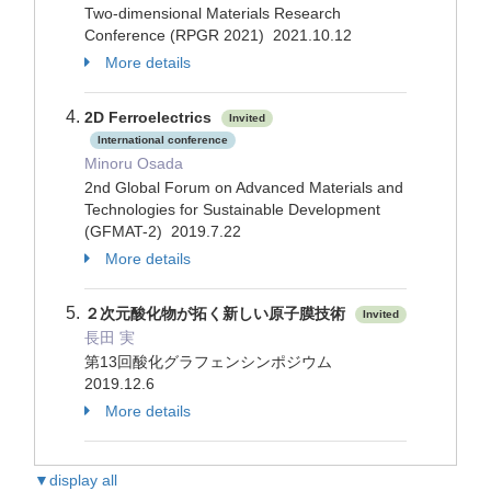
Two-dimensional Materials Research
Conference (RPGR 2021) 2021.10.12
More details
2D Ferroelectrics
Invited
International conference
Minoru Osada
2nd Global Forum on Advanced Materials and
Technologies for Sustainable Development
(GFMAT-2) 2019.7.22
More details
２次元酸化物が拓く新しい原子膜技術
Invited
長田 実
第13回酸化グラフェンシンポジウム
2019.12.6
More details
▼display all