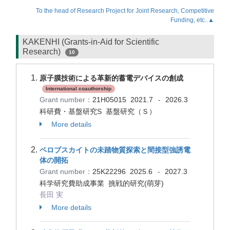
To the head of Research Project for Joint Research, Competitive
Funding, etc..▲
KAKENHI (Grants-in-Aid for Scientific
Research)
10
原子膜技術による革新的蓄電デバイスの創成
International coauthorship
Grant number：
21H05015
2021.7
2026.3
-
科研費・基盤研究S 基盤研究（Ｓ）
More details
ペロブスカイトの未踏物質探索と間接型強誘電
体の開拓
Grant number：
25K22296
2025.6
2027.3
-
科学研究費助成事業 挑戦的研究(萌芽)
長田 実
More details