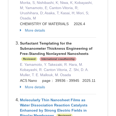
Morita, S; Nishibashi, K; Niwa, K; Kobayashi,
M; Yamamoto, E; Canton-Vitoria, R;
Urushihara, D; Asaka, T; Kasai, H; Mori, S;
Osada, M
CHEMISTRY OF MATERIALS 2026.4
More details
Surfactant Templating for the
Subnanometer Thickness Engineering of
Free-Standing Nonlayered Nanosheets
Reviewed
International coauthorship
E. Yamamoto, Y. Takezaki, R. Hara, M.
Kobayashi, R. Canton Vitoria, Z. Shi, D. A.
Muller, T. E. Mallouk, M. Osada
ACS Nano page： 39936 - 39945 2025.11
More details
Molecularly Thin Nanosheet Films as
Water Dissociation Reaction Catalysts
Enhanced by Strong Electric Fields in
Bipolar Membranes
Reviewed