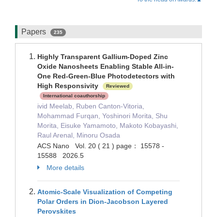
Papers
235
Highly Transparent Gallium-Doped Zinc
Oxide Nanosheets Enabling Stable All-in-
One Red-Green-Blue Photodetectors with
High Responsivity
Reviewed
International coauthorship
ivid Meelab, Ruben Canton-Vitoria,
Mohammad Furqan, Yoshinori Morita, Shu
Morita, Eisuke Yamamoto, Makoto Kobayashi,
Raul Arenal, Minoru Osada
ACS Nano Vol. 20 ( 21 ) page： 15578 -
15588 2026.5
More details
Atomic-Scale Visualization of Competing
Polar Orders in Dion-Jacobson Layered
Perovskites