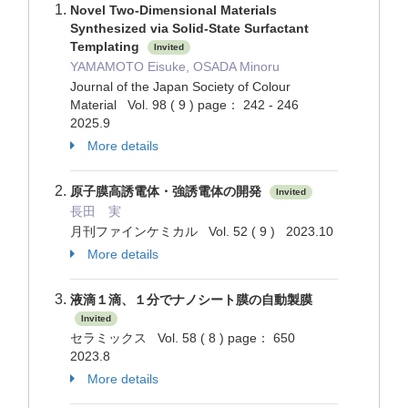
Novel Two-Dimensional Materials
Synthesized via Solid-State Surfactant
Templating
Invited
YAMAMOTO Eisuke, OSADA Minoru
Journal of the Japan Society of Colour
Material Vol. 98 ( 9 ) page： 242 - 246
2025.9
More details
原子膜高誘電体・強誘電体の開発
Invited
長田 実
月刊ファインケミカル Vol. 52 ( 9 ) 2023.10
More details
液滴１滴、１分でナノシート膜の自動製膜
Invited
セラミックス Vol. 58 ( 8 ) page： 650
2023.8
More details