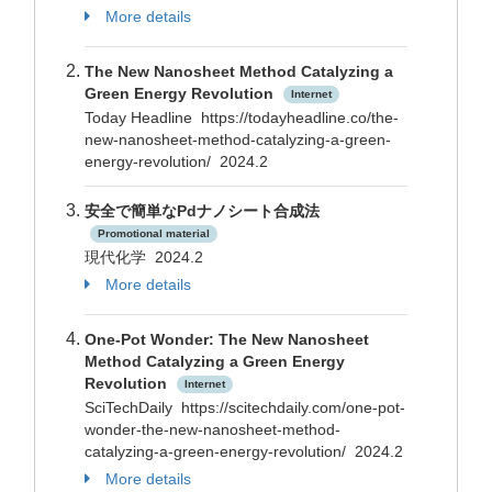
More details
The New Nanosheet Method Catalyzing a
Green Energy Revolution
Internet
Today Headline https://todayheadline.co/the-
new-nanosheet-method-catalyzing-a-green-
energy-revolution/ 2024.2
安全で簡単なPdナノシート合成法
Promotional material
現代化学 2024.2
More details
One-Pot Wonder: The New Nanosheet
Method Catalyzing a Green Energy
Revolution
Internet
SciTechDaily https://scitechdaily.com/one-pot-
wonder-the-new-nanosheet-method-
catalyzing-a-green-energy-revolution/ 2024.2
More details