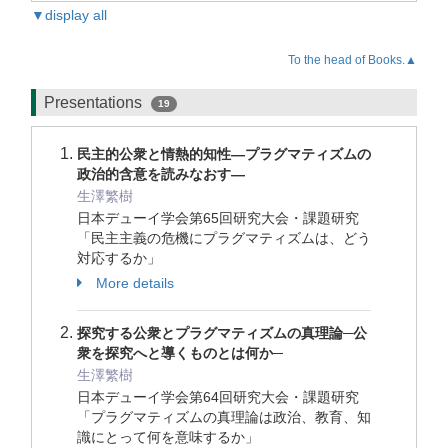
▼display all
To the head of Books.▲
Presentations
19
民主的公衆と情熱的知性―プラグマティズムの
政治的含意を読みなおす―
生澤繁樹
日本デューイ学会第65回研究大会・課題研究
「⺠主主義の危機にプラグマティズムは、どう
対応するか」
More details
探究する公衆とプラグマティズムの真理論─公
衆を探究へと導くものとは何か─
生澤繁樹
日本デューイ学会第64回研究大会・課題研究
「プラグマティズムの真理論は政治、教育、知
識にとって何を意味するか」