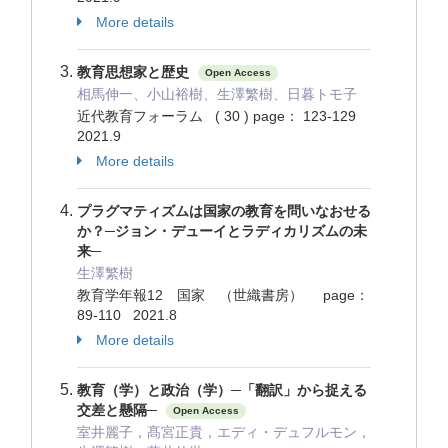
More details
教育思想家と歴史
Open Access
相馬伸一、小山裕樹、生澤繁樹、日暮トモ子
近代教育フォーラム ( 30 ) page： 123-129
2021.9
More details
プラグマティズムは国家の教育を問いなおせる
か？─ジョン・デューイとラディカリズムの未
来─
生澤繁樹
教育学年報12 国家 （世織書房） page：
89-110 2021.8
More details
教育（学）と政治（学）─「翻訳」から捉える
交差と懸隔─
Open Access
室井麗子，髙宮正貴，エディ・デュフルモン，