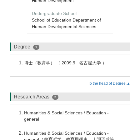
Human Development
Undergraduate School
School of Education Department of
Human Developmental Sciences
Degree
1
博士（教育学） （ 2009.9 名古屋大学 ）
To the head of Degree.▲
Research Areas
2
Humanities & Social Sciences / Education -
general
Humanities & Social Sciences / Education -
general / 教育哲学，教育思想史，人間形成論