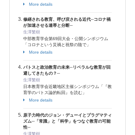
More details
修繕される教育、呼び戻される近代─コロナ禍
が加速させる連帯と分断─
生澤繁樹
中部教育学会第69回大会・公開シンポジウム
「コロナという災禍と祝祭の陰で」
More details
パトスと政治教育の未来─リベラルな教育が回
避してきたもの？─
生澤繁樹
日本教育学会近畿地区主催シンポジウム「『教
育学のパトス論的転回』を読む」
More details
原子力時代のジョン・デューイとプラグマティ
ズム─「常識」と「科学」をつなぐ教育の可能
性─
生澤繁樹