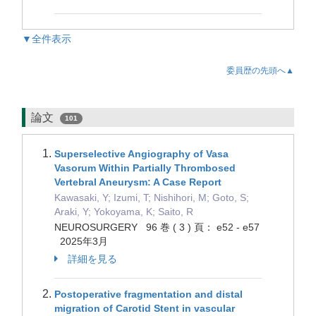
▼全件表示
委員歴の先頭へ▲
論文
101
Superselective Angiography of Vasa
Vasorum Within Partially Thrombosed
Vertebral Aneurysm: A Case Report
Kawasaki, Y; Izumi, T; Nishihori, M; Goto, S;
Araki, Y; Yokoyama, K; Saito, R
NEUROSURGERY 96 巻 ( 3 ) 頁： e52 - e57
2025年3月
詳細を見る
Postoperative fragmentation and distal
migration of Carotid Stent in vascular