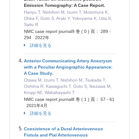
Emission Tomography: A Case Report.
Hanyu T, Nishihori M, Izumi T, Motomura K,
Ohka F, Goto S, Araki Y, Yokoyama K, Uda K,
Saito R
NMC case report journal9 巻 ( 0 ) 頁： 289 -
294 2022年
詳細を見る
Anterior Communicating Artery Aneurysm
with a Peculiar Angiographic Appearance:
A Case Study.
Otawa M, Izumi T, Nishihori M, Tsukada T,
Oshima R, Kawaguchi T, Goto S, Ikezawa M,
Kropp AE, Wakabayashi T
NMC case report journal8 巻 ( 1 ) 頁： 57 - 61
2021年4月
詳細を見る
Coexistence of a Dural Arteriovenous
Fistula and Pial Arteriovenous