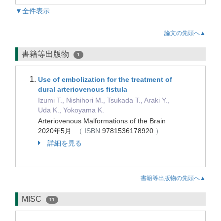
▼全件表示
論文の先頭へ▲
書籍等出版物
1
Use of embolization for the treatment of
dural arteriovenous fistula
Izumi T., Nishihori M., Tsukada T., Araki Y.,
Uda K., Yokoyama K.
Arteriovenous Malformations of the Brain
2020年5月
（ ISBN:
9781536178920
）
詳細を見る
書籍等出版物の先頭へ▲
MISC
11