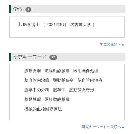
学位
1
医学博士 （ 2021年9月 名古屋大学 ）
学位の先頭へ▲
研究キーワード
12
脳動脈瘤
硬膜動静脈瘻
医用画像処理
脳血管内治療
頸動脈狭窄
脳血管内治療
脳卒中の外科
脳卒中
脳動静脈奇形
脳動脈瘤
硬膜動静脈瘻
機械的血栓回収療法
研究キーワードの先頭へ▲