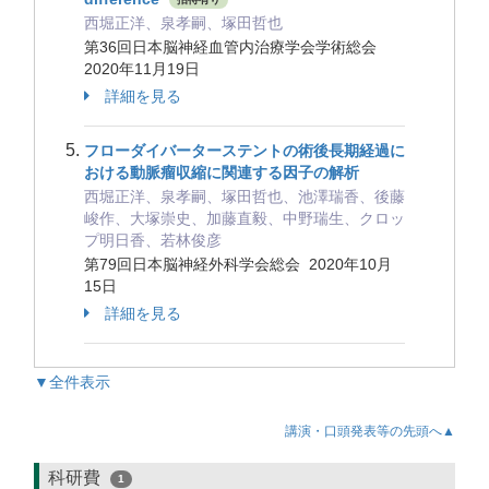
西堀正洋、泉孝嗣、塚田哲也
第36回日本脳神経血管内治療学会学術総会
2020年11月19日
詳細を見る
フローダイバーターステントの術後長期経過に
おける動脈瘤収縮に関連する因子の解析
西堀正洋、泉孝嗣、塚田哲也、池澤瑞香、後藤
峻作、大塚崇史、加藤直毅、中野瑞生、クロッ
プ明日香、若林俊彦
第79回日本脳神経外科学会総会 2020年10月
15日
詳細を見る
▼全件表示
講演・口頭発表等の先頭へ▲
科研費
1