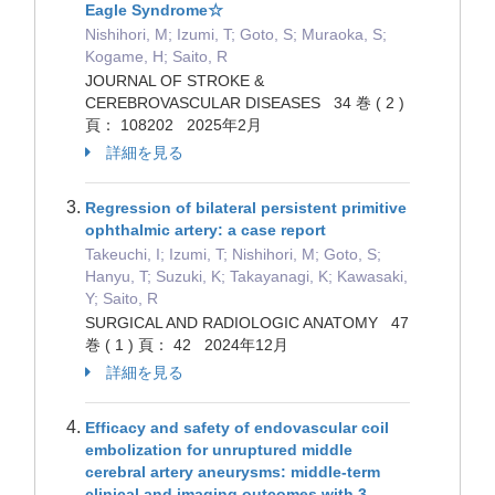
Eagle Syndrome☆
Nishihori, M; Izumi, T; Goto, S; Muraoka, S;
Kogame, H; Saito, R
JOURNAL OF STROKE &
CEREBROVASCULAR DISEASES 34 巻 ( 2 )
頁： 108202 2025年2月
詳細を見る
Regression of bilateral persistent primitive
ophthalmic artery: a case report
Takeuchi, I; Izumi, T; Nishihori, M; Goto, S;
Hanyu, T; Suzuki, K; Takayanagi, K; Kawasaki,
Y; Saito, R
SURGICAL AND RADIOLOGIC ANATOMY 47
巻 ( 1 ) 頁： 42 2024年12月
詳細を見る
Efficacy and safety of endovascular coil
embolization for unruptured middle
cerebral artery aneurysms: middle-term
clinical and imaging outcomes with 3