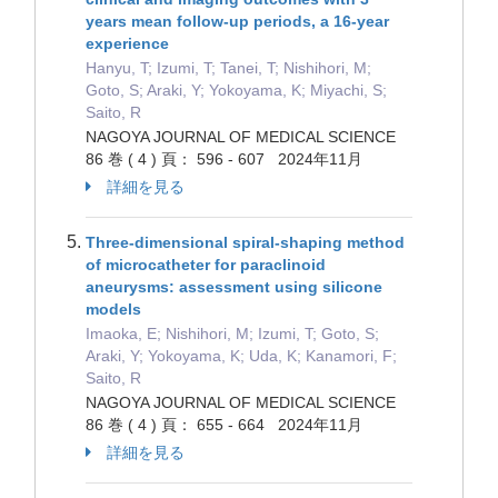
years mean follow-up periods, a 16-year
experience
Hanyu, T; Izumi, T; Tanei, T; Nishihori, M;
Goto, S; Araki, Y; Yokoyama, K; Miyachi, S;
Saito, R
NAGOYA JOURNAL OF MEDICAL SCIENCE
86 巻 ( 4 ) 頁： 596 - 607 2024年11月
詳細を見る
Three-dimensional spiral-shaping method
of microcatheter for paraclinoid
aneurysms: assessment using silicone
models
Imaoka, E; Nishihori, M; Izumi, T; Goto, S;
Araki, Y; Yokoyama, K; Uda, K; Kanamori, F;
Saito, R
NAGOYA JOURNAL OF MEDICAL SCIENCE
86 巻 ( 4 ) 頁： 655 - 664 2024年11月
詳細を見る