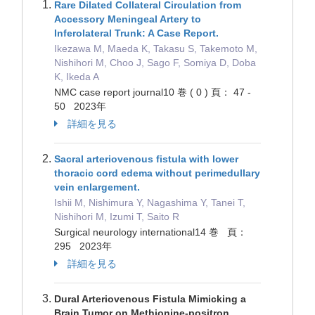
Rare Dilated Collateral Circulation from
Accessory Meningeal Artery to
Inferolateral Trunk: A Case Report.
Ikezawa M, Maeda K, Takasu S, Takemoto M,
Nishihori M, Choo J, Sago F, Somiya D, Doba
K, Ikeda A
NMC case report journal10 巻 ( 0 ) 頁： 47 -
50 2023年
詳細を見る
Sacral arteriovenous fistula with lower
thoracic cord edema without perimedullary
vein enlargement.
Ishii M, Nishimura Y, Nagashima Y, Tanei T,
Nishihori M, Izumi T, Saito R
Surgical neurology international14 巻 頁：
295 2023年
詳細を見る
Dural Arteriovenous Fistula Mimicking a
Brain Tumor on Methionine-positron