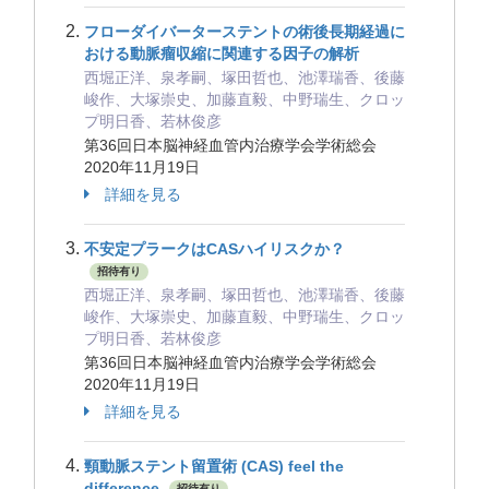
フローダイバーターステントの術後長期経過に
おける動脈瘤収縮に関連する因子の解析
西堀正洋、泉孝嗣、塚田哲也、池澤瑞香、後藤
峻作、大塚崇史、加藤直毅、中野瑞生、クロッ
プ明日香、若林俊彦
第36回日本脳神経血管内治療学会学術総会
2020年11月19日
詳細を見る
不安定プラークはCASハイリスクか？
招待有り
西堀正洋、泉孝嗣、塚田哲也、池澤瑞香、後藤
峻作、大塚崇史、加藤直毅、中野瑞生、クロッ
プ明日香、若林俊彦
第36回日本脳神経血管内治療学会学術総会
2020年11月19日
詳細を見る
頸動脈ステント留置術 (CAS) feel the
difference
招待有り