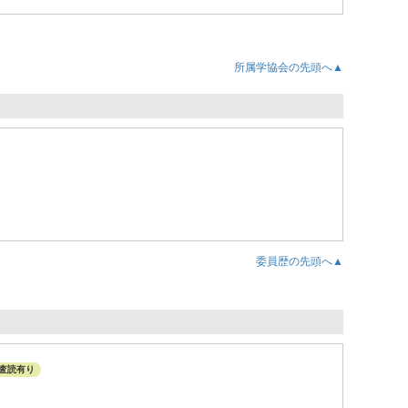
所属学協会の先頭へ▲
委員歴の先頭へ▲
査読有り