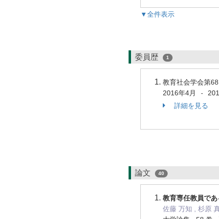
▼全件表示
委員歴
1
教育社会学会第6
2016年4月
20
-
詳細を見る
論文
40
教育専任教員であ
佐藤 万知 , 杉原 真