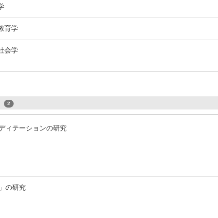
学
等教育学
育社会学
s
2
ディテーションの研究
」の研究