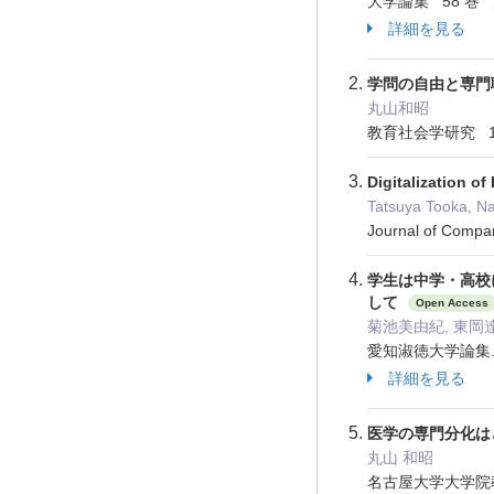
大学論集 58 巻 頁
詳細を見る
学問の自由と専門職
丸山和昭
教育社会学研究 11
Digitalization o
Tatsuya Tooka, N
Journal of Compa
学生は中学・高校
して
Open Access
菊池美由紀, 東岡
愛知淑徳大学論集. 
詳細を見る
医学の専門分化はどのよ
丸山 和昭
名古屋大学大学院教育