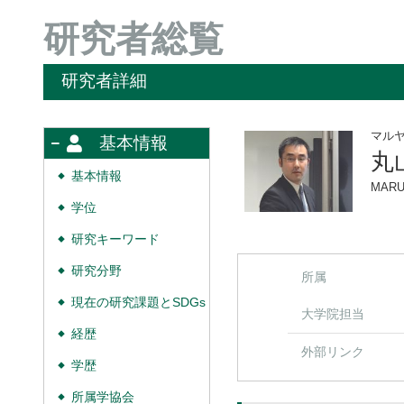
研究者総覧
研究者詳細
マル
基本情報
丸
基本情報
◆
MARU
学位
◆
研究キーワード
◆
研究分野
◆
所属
現在の研究課題とSDGs
◆
大学院担当
経歴
◆
外部リンク
学歴
◆
所属学協会
◆