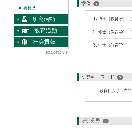
学位
3
委員歴
◆
研究活動
博士（教育学） （
教育活動
修士（教育学） （
社会貢献
学士（教育学） （
2026/04/20 更新
研究キーワード
3
教育社会学
専門
研究分野
3