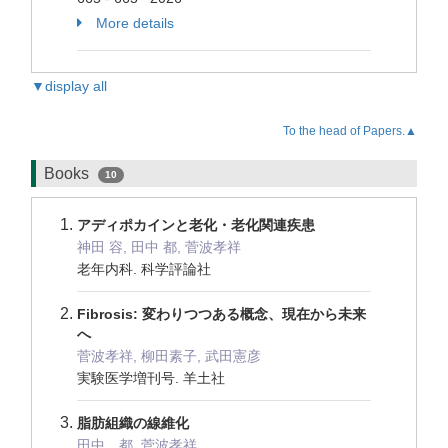
More details
▼display all
To the head of Papers.▲
Books
10
アディポカインと老化・老化関連疾患
神田 容, 田中 都, 菅波孝祥
老年内科. 科学評論社
Fibrosis: 変わりつつある概念、現在から未来
へ
菅波孝祥, 柳田素子, 武田憲彦
実験医学増刊号. 羊土社
脂肪組織の線維化
田中 都, 菅波孝祥