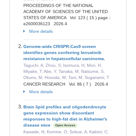
PROCEEDINGS OF THE NATIONAL
ACADEMY OF SCIENCES OF THE UNITED
STATES OF AMERICA Vol. 123 ( 15 ) page：
e2600036123 2026.4
More details
Genome-wide CRISPR-Cas9 screen
identifies genes conferring lenvatinib
resistance in hepatocellular carcinoma.
Taguchi, A; Zhou, S; Isomura, H; Mori, H;
Miyake, T; Abe, Y; Tanaka, M; Natsume, S;
Okuno, M; Hosoda, W; Tani, M; Suganami, T
CANCER RESEARCH Vol. 86 ( 7 ) 2026.4
More details
Brain lipid profiles and oligodendrocyte
gene expression show discordant
responses to high-fat diet in Alzheimer's
disease mice
Open Access
Kawade, N; Komine, O; Sobue, A; Kakimi, C;