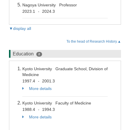
Nagoya University Professor
2023.1
2024.3
-
▼display all
To the head of Research History.▲
Education
2
Kyoto University Graduate School, Division of
Medicine
1997.4
2001.3
-
More details
Kyoto University Faculty of Medicine
1988.4
1994.3
-
More details