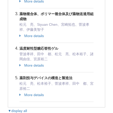
More details
薬物複合体、ポリマー複合体及び薬物送達用組
成物
松元 亮、Siyuan Chen、宮崎拓也、菅波孝
祥、伊藤美智子
More details
温度耐性型糖応答性ゲル
菅波孝祥、田中 都、松元 亮、松本裕子、諸
岡由佳、宮原裕二
More details
薬剤投与デバイスの構造と製造法
松元 亮、松本裕子、菅波孝祥、田中 都、宮
原裕二
More details
▼display all