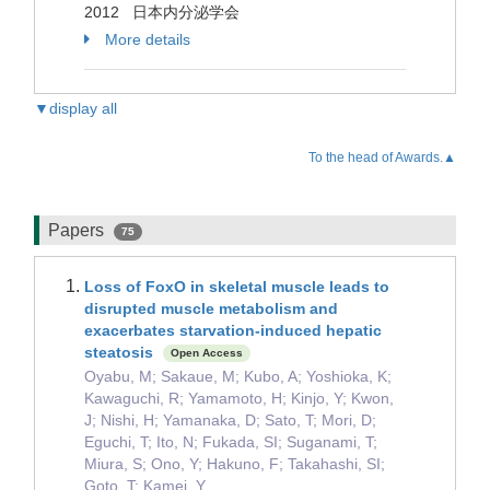
2012 日本内分泌学会
More details
▼display all
To the head of Awards.▲
Papers
75
Loss of FoxO in skeletal muscle leads to
disrupted muscle metabolism and
exacerbates starvation-induced hepatic
steatosis
Open Access
Oyabu, M; Sakaue, M; Kubo, A; Yoshioka, K;
Kawaguchi, R; Yamamoto, H; Kinjo, Y; Kwon,
J; Nishi, H; Yamanaka, D; Sato, T; Mori, D;
Eguchi, T; Ito, N; Fukada, SI; Suganami, T;
Miura, S; Ono, Y; Hakuno, F; Takahashi, SI;
Goto, T; Kamei, Y