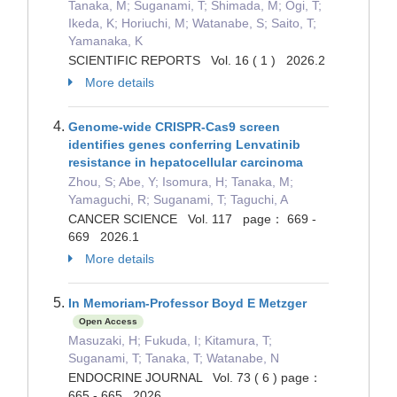
Tanaka, M; Suganami, T; Shimada, M; Ogi, T;
Ikeda, K; Horiuchi, M; Watanabe, S; Saito, T;
Yamanaka, K
SCIENTIFIC REPORTS Vol. 16 ( 1 ) 2026.2
More details
Genome-wide CRISPR-Cas9 screen
identifies genes conferring Lenvatinib
resistance in hepatocellular carcinoma
Zhou, S; Abe, Y; Isomura, H; Tanaka, M;
Yamaguchi, R; Suganami, T; Taguchi, A
CANCER SCIENCE Vol. 117 page： 669 -
669 2026.1
More details
In Memoriam-Professor Boyd E Metzger
Open Access
Masuzaki, H; Fukuda, I; Kitamura, T;
Suganami, T; Tanaka, T; Watanabe, N
ENDOCRINE JOURNAL Vol. 73 ( 6 ) page：
665 - 665 2026