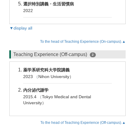
選択特別講義・生活習慣病
2022
▼display all
To the head of Teaching Experience (On-campus).▲
Teaching Experience (Off-campus)
2
薬学系研究科大学院講義
2023
（
Nihon University）
内分泌代謝学
2015.4
（
Tokyo Medical and Dental
University）
To the head of Teaching Experience (Off-campus).▲