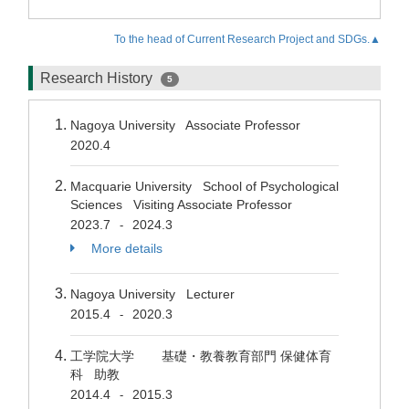
To the head of Current Research Project and SDGs.▲
Research History
5
Nagoya University Associate Professor
2020.4
Macquarie University School of Psychological
Sciences Visiting Associate Professor
2023.7
2024.3
-
More details
Nagoya University Lecturer
2015.4
2020.3
-
工学院大学 基礎・教養教育部門 保健体育
科 助教
2014.4
2015.3
-