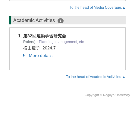
To the head of Media Coverage.▲
Academic Activities
1
第32回運動学習研究会
Role(s)：
Planning, management, etc.
横山慶子
2024.7
More details
To the head of Academic Activities.▲
Copyright © Nagoya University