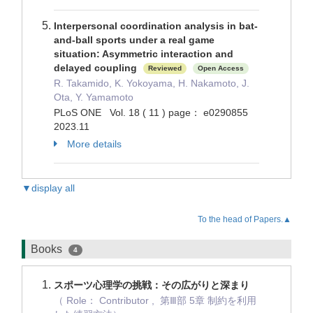
Interpersonal coordination analysis in bat-
and-ball sports under a real game
situation: Asymmetric interaction and
delayed coupling
Reviewed
Open Access
R. Takamido, K. Yokoyama, H. Nakamoto, J.
Ota, Y. Yamamoto
PLoS ONE Vol. 18 ( 11 ) page： e0290855
2023.11
More details
▼display all
To the head of Papers.▲
Books
4
スポーツ心理学の挑戦：その広がりと深まり
（ Role： Contributor , 第Ⅲ部 5章 制約を利用