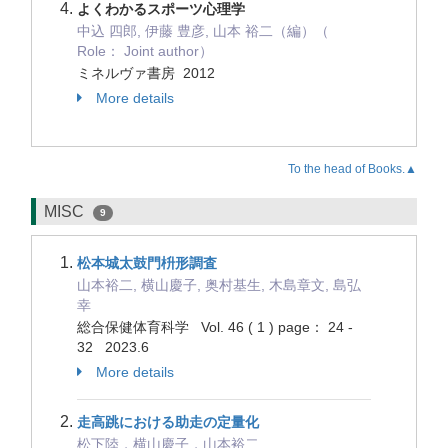
よくわかるスポーツ心理学
中込 四郎, 伊藤 豊彦, 山本 裕二（編）（
Role： Joint author）
ミネルヴァ書房 2012
More details
To the head of Books.▲
MISC
9
松本城太鼓門枡形調査
山本裕二, 横山慶子, 奥村基生, 木島章文, 島弘
幸
総合保健体育科学 Vol. 46 ( 1 ) page： 24 -
32 2023.6
More details
走高跳における助走の定量化
松下陸，横山慶子，山本裕二