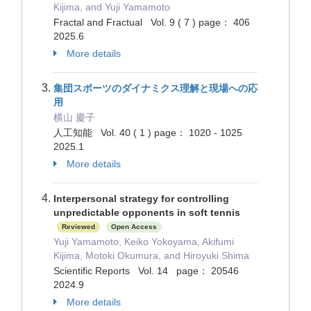
Kijima, and Yuji Yamamoto
Fractal and Fractual Vol. 9 ( 7 ) page： 406
2025.6
More details
集団スポーツのダイナミクス理解と現場への応
用
横山 慶子
人工知能 Vol. 40 ( 1 ) page： 1020 - 1025
2025.1
More details
Interpersonal strategy for controlling
unpredictable opponents in soft tennis
Reviewed
Open Access
Yuji Yamamoto, Keiko Yokoyama, Akifumi
Kijima, Motoki Okumura, and Hiroyuki Shima
Scientific Reports Vol. 14 page： 20546
2024.9
More details