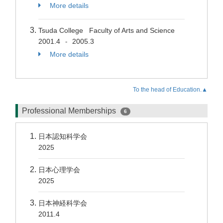
More details
Tsuda College Faculty of Arts and Science
2001.4
2005.3
-
More details
To the head of Education.▲
Professional Memberships
6
日本認知科学会
2025
日本心理学会
2025
日本神経科学会
2011.4