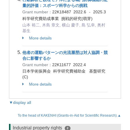
量的評価：スポーツ科学からの挑戦
Grant number：
22K18487
2022.6
2025.3
-
科学研究費助成事業 挑戦的研究(萌芽)
山本 裕二, 木島 章文, 横山 慶子, 島 弘幸, 奥村
基生
More details
他者の運動パターンの光流履歴は対人協調・競
合に影響するか
Grant number：
22K11677
2022.4
日本学術振興会 科学研究費補助金 基盤研究
(C)
More details
▼display all
To the head of KAKENHI (Grants-in-Aid for Scientific Research).▲
Industrial property rights
2