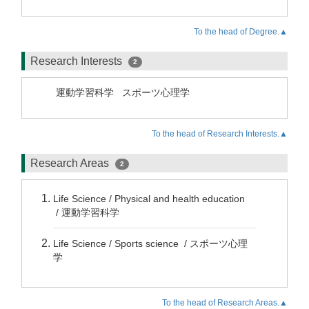
To the head of Degree.▲
Research Interests
2
運動学習科学
スポーツ心理学
To the head of Research Interests.▲
Research Areas
2
Life Science / Physical and health education
/ 運動学習科学
Life Science / Sports science / スポーツ心理
学
To the head of Research Areas.▲