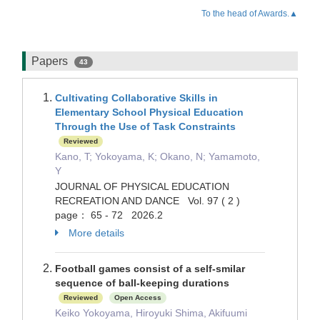
To the head of Awards.▲
Papers
43
Cultivating Collaborative Skills in
Elementary School Physical Education
Through the Use of Task Constraints
Reviewed
Kano, T; Yokoyama, K; Okano, N; Yamamoto,
Y
JOURNAL OF PHYSICAL EDUCATION
RECREATION AND DANCE Vol. 97 ( 2 )
page： 65 - 72 2026.2
More details
Football games consist of a self-smilar
sequence of ball-keeping durations
Reviewed
Open Access
Keiko Yokoyama, Hiroyuki Shima, Akifuumi