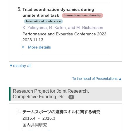
Triad coordination dynamics during
unintentional task
International coauthorship
International conference
K. Yokoyama, R. Kallen, and M. Richardson
Performance and Expertise Conference 2023
2023.11.13
More details
▼display all
To the head of Presentations.▲
Research Project for Joint Research,
Competitive Funding, etc.
3
チームスポーツの連携スキルに関する研究
2015.4
2016.3
-
国内共同研究