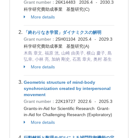
Grant number：
26K14483
2026.4
2030.3
-
科学研究費助成事業 基盤研究(C)
More details
「終わりなき学習」ダイナミクスの解明
Grant number：
25H01104
2025.4
2029.3
-
科学研究費助成事業 基盤研究(A)
木島 章文, 福原 洸, 山崎 由美子, 横山 慶子, 島
弘幸, 小林 亮, 加納 剛史, 石黒 章夫, 奥村 基生
More details
Geometric structure of mind-body
synchronization created by interpersonal
movement
Grant number：
22K19727
2022.6
2025.3
-
Grants-in-Aid for Scientific Research Grant-
in-Aid for Challenging Research (Exploratory)
More details
行動解析と数理モデルによる城門防御機能の定