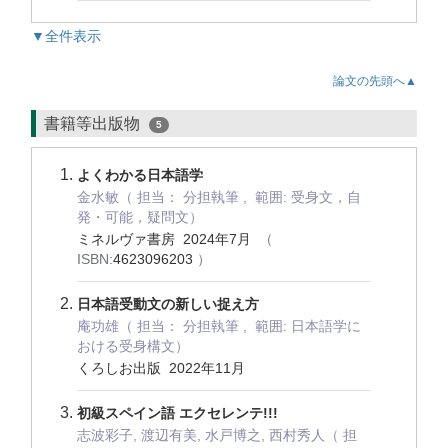
▼全件表示
論文の先頭へ▲
書籍等出版物
5
よくわかる日本語学
金水敏（ 担当： 分担執筆 , 範囲: 受身文，自
発・可能，疑問文）
ミネルヴァ書房 2024年7月
（
ISBN:
4623096203
）
日本語受動文の新しい捉え方
庵功雄（ 担当： 分担執筆 , 範囲: 日本語学に
おける受身構文）
くろしお出版 2022年11月
初級スペイン語 エクセレンテ!!!
志波彩子, 渡辺有美, 水戸博之, 西村秀人（ 担