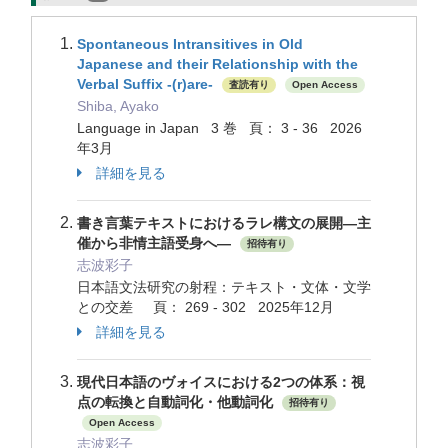
Spontaneous Intransitives in Old
Japanese and their Relationship with the
Verbal Suffix -(r)are-
査読有り
Open Access
Shiba, Ayako
Language in Japan 3 巻 頁： 3 - 36 2026
年3月
詳細を見る
書き言葉テキストにおけるラレ構文の展開―主
催から非情主語受身へ―
招待有り
志波彩子
日本語文法研究の射程：テキスト・文体・文学
との交差 頁： 269 - 302 2025年12月
詳細を見る
現代日本語のヴォイスにおける2つの体系：視
点の転換と自動詞化・他動詞化
招待有り
Open Access
志波彩子