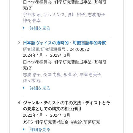
日本学術振興会 科学研究費助成事業 基盤研
究(B)
宇都木 昭, キム ミンス, 勝川 裕子, 志波 彩子,
神長 伸幸
詳細を見る
日本語ヴォイスの通時的・対照言語学的考察
研究課題/研究課題番号：
24K00072
2024年4月
2029年3月
-
日本学術振興会 科学研究費助成事業 基盤研
究(B)
志波 彩子, 長屋 尚典, 永澤 済, 早津 恵美子,
佐々木 冠
詳細を見る
ジャンル・テキストの中の文法：テキストとそ
の要素としての構文の相互作用
2021年4月
2024年3月
-
JSPS 科学研究費補助金 挑戦的萌芽研究
詳細を見る