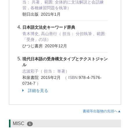
当： 共著 , 範囲: 全体的に文法解説と会話練
習，各種練習問題を執筆）
朝日出版 2021年1月
日本語文法史キーワード辞典
青木博史, 高山善行（ 担当： 分担執筆 , 範囲:
「受身」の項）
ひつじ書房 2020年12月
現代日本語の受身構文タイプとテクストジャン
ル
志波彩子（ 担当： 単著）
和泉書院 2015年2月
（ ISBN:
978-4-7576-
0734-7
）
詳細を見る
書籍等出版物の先頭へ▲
MISC
1