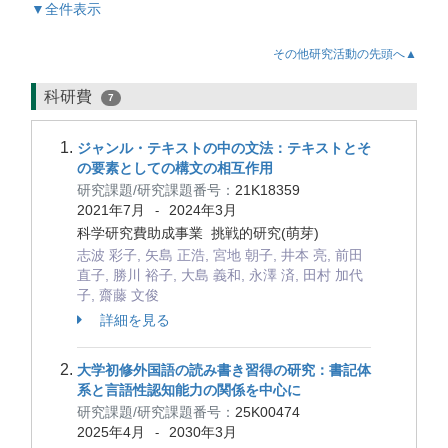
▼全件表示
その他研究活動の先頭へ▲
科研費
7
ジャンル・テキストの中の文法：テキストとそ
の要素としての構文の相互作用
研究課題/研究課題番号：
21K18359
2021年7月
2024年3月
-
科学研究費助成事業 挑戦的研究(萌芽)
志波 彩子, 矢島 正浩, 宮地 朝子, 井本 亮, 前田
直子, 勝川 裕子, 大島 義和, 永澤 済, 田村 加代
子, 齋藤 文俊
詳細を見る
大学初修外国語の読み書き習得の研究：書記体
系と言語性認知能力の関係を中心に
研究課題/研究課題番号：
25K00474
2025年4月
2030年3月
-