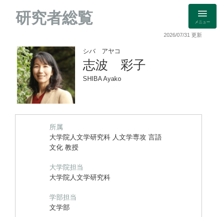
研究者総覧
メニュー
2026/07/31 更新
シバ アヤコ
志波 彩子
SHIBA Ayako
所属
大学院人文学研究科 人文学専攻 言語
文化 教授
大学院担当
大学院人文学研究科
学部担当
文学部