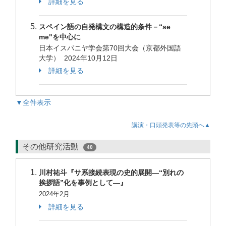
詳細を見る
スペイン語の自発構文の構造的条件－“se
me"を中心に
日本イスパニヤ学会第70回大会（京都外国語
大学） 2024年10月12日
詳細を見る
▼全件表示
講演・口頭発表等の先頭へ▲
その他研究活動
40
川村祐斗『サ系接続表現の史的展開―“別れの
挨拶語”化を事例として―』
2024年2月
詳細を見る