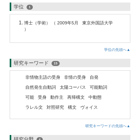
学位
1
博士（学術） （ 2009年5月 東京外国語大学
）
学位の先頭へ▲
研究キーワード
15
非情物主語の受身
非情の受身
自発
自然発生自動詞
太陽コーパス
可能動詞
可能
受身
動作主
再帰構文
中動態
ラレル文
対照研究
構文
ヴォイス
研究キーワードの先頭へ▲
研究分野
4