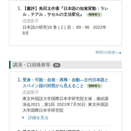
【書評】角田太作著『日本語の知覚変動：ラレ
ル，テアル，サセルの文法変化』
招待有り
志波彩子
日本語の研究18 巻 ( 2 ) 頁： 89 - 96 2022年
8月
MISCの先頭へ▲
講演・口頭発表等
20
受身・可能・自発・再帰・自動―古代日本語と
スペイン語の対照から見えること
招待有り
志波彩子
東京外国語大学国際日本学研究院主催，連続講
演会2021，第1回 2021年7月30日 東京外国語
大学国際日本学研究院
詳細を見る