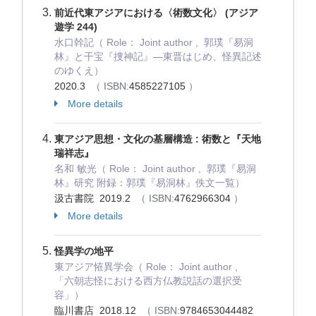
前近代東アジアにおける〈術数文化〉 (アジア
遊学 244)
水口幹記（ Role： Joint author , 郭璞『易洞
林』と干宝『捜神記』―東晋はじめ、怪異記述
のゆくえ）
2020.3
（ ISBN:
4585227105
）
More details
東アジア思想・文化の基層構造 : 術数と『天地
瑞祥志』
名和 敏光（ Role： Joint author , 郭璞『易洞
林』研究 附録：郭璞『易洞林』佚文一覧）
汲古書院 2019.2
（ ISBN:
4762966304
）
More details
怪異学の地平
東アジア恠異学会（ Role： Joint author ,
「六朝志怪における西方仏教説話の選択受
容」）
臨川書店 2018.12
（ ISBN:
9784653044482