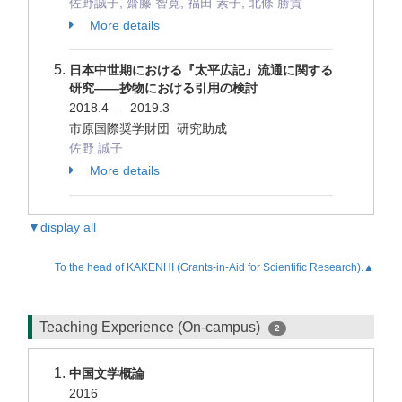
佐野誠子, 齋藤 智寛, 福田 素子, 北條 勝貴
More details
日本中世期における『太平広記』流通に関する
研究――抄物における引用の検討
2018.4
2019.3
-
市原国際奨学財団 研究助成
佐野 誠子
More details
▼display all
To the head of KAKENHI (Grants-in-Aid for Scientific Research).▲
Teaching Experience (On-campus)
2
中国文学概論
2016