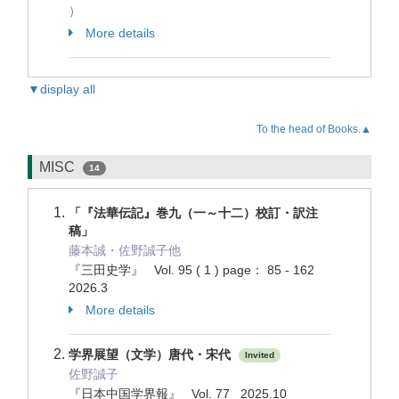
）
More details
▼display all
To the head of Books.▲
MISC
14
「『法華伝記』巻九（一～十二）校訂・訳注
稿」
藤本誠・佐野誠子他
『三田史学』 Vol. 95 ( 1 ) page： 85 - 162
2026.3
More details
学界展望（文学）唐代・宋代
Invited
佐野誠子
『日本中国学界報』 Vol. 77 2025.10