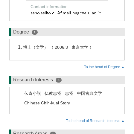
Contact information
Degree
1
博士（文学） （ 2006.3 東京大学 ）
To the head of Degree.▲
Research Interests
5
伝奇小説
仏教志怪
志怪
中国古典文学
Chinese Chih-kuai Story
To the head of Research Interests.▲
Research Areas
1