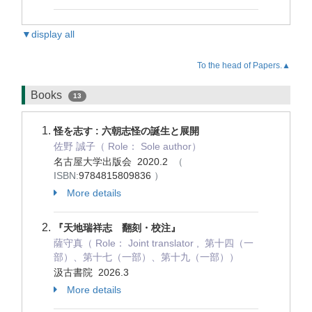
▼display all
To the head of Papers.▲
Books
13
怪を志す : 六朝志怪の誕生と展開
佐野 誠子（ Role： Sole author）
名古屋大学出版会 2020.2
（
ISBN:
9784815809836
）
More details
『天地瑞祥志 翻刻・校注』
薩守真（ Role： Joint translator , 第十四（一
部）、第十七（一部）、第十九（一部））
汲古書院 2026.3
More details