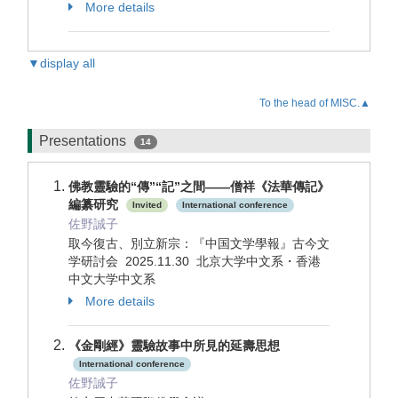
More details
▼display all
To the head of MISC.▲
Presentations
14
佛教靈驗的“傳”“記”之間——僧祥《法華傳記》
編纂研究
Invited
International conference
佐野誠子
取今復古、別立新宗：『中国文学學報』古今文
学研討会 2025.11.30 北京大学中文系・香港
中文大学中文系
More details
《金剛經》靈驗故事中所見的延壽思想
International conference
佐野誠子