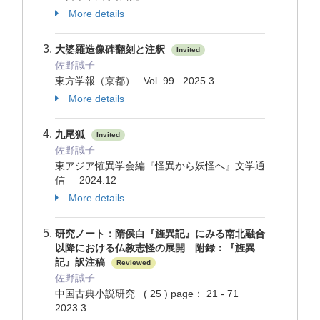
More details
大婆羅造像碑翻刻と注釈
Invited
佐野誠子
東方学報（京都） Vol. 99 2025.3
More details
九尾狐
Invited
佐野誠子
東アジア恠異学会編『怪異から妖怪へ』文学通
信 2024.12
More details
研究ノート：隋侯白『旌異記』にみる南北融合
以降における仏教志怪の展開 附録：『旌異
記』訳注稿
Reviewed
佐野誠子
中国古典小説研究 ( 25 ) page： 21 - 71
2023.3