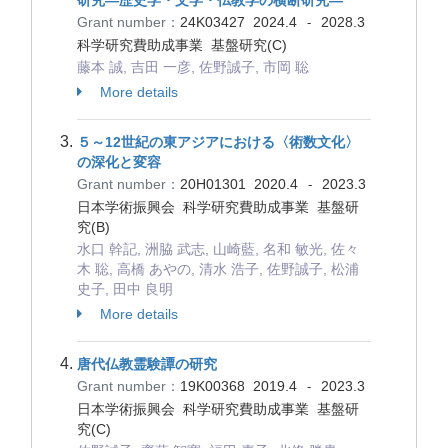
研究―歴史学・文学・仏教学の横断研究―
Grant number：
24K03427
2024.4
2028.3
-
科学研究費助成事業 基盤研究(C)
藤本 誠, 吉田 一彦, 佐野誠子, 市岡 聡
More details
５～12世紀の東アジアにおける〈術数文化〉
の深化と変容
Grant number：
20H01301
2020.4
2023.3
-
日本学術振興会 科学研究費助成事業 基盤研
究(B)
水口 幹記, 洲脇 武志, 山崎藍, 名和 敏光, 佐々
木 聡, 高橋 あやの, 清水 浩子, 佐野誠子, 松浦
史子, 田中 良明
More details
唐代仏教霊験譚の研究
Grant number：
19K00368
2019.4
2023.3
-
日本学術振興会 科学研究費助成事業 基盤研
究(C)