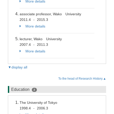
More details
associate professor, Wako University
2011.4
2015.3
-
More details
lecturer, Wako University
2007.4
2011.3
-
More details
▼display all
To the head of Research History.▲
Education
2
The University of Tokyo
1998.4
2006.3
-