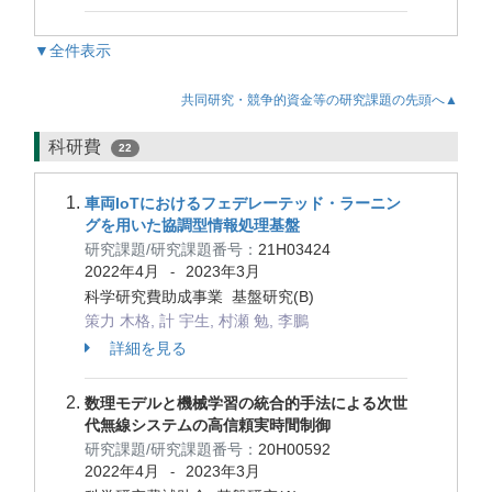
▼全件表示
共同研究・競争的資金等の研究課題の先頭へ▲
科研費
22
車両IoTにおけるフェデレーテッド・ラーニン
グを用いた協調型情報処理基盤
研究課題/研究課題番号：
21H03424
2022年4月
2023年3月
-
科学研究費助成事業 基盤研究(B)
策力 木格, 計 宇生, 村瀬 勉, 李鵬
詳細を見る
数理モデルと機械学習の統合的手法による次世
代無線システムの高信頼実時間制御
研究課題/研究課題番号：
20H00592
2022年4月
2023年3月
-