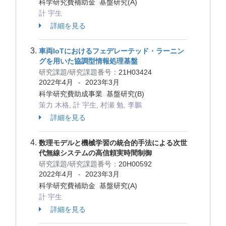
科学研究費補助金 基盤研究(A)
計 宇生
詳細を見る
車両IoTにおけるフェデレーテッド・ラーニン
グを用いた協調型情報処理基盤
研究課題/研究課題番号：
21H03424
2022年4月
2023年3月
-
科学研究費助成事業 基盤研究(B)
策力 木格, 計 宇生, 村瀬 勉, 李鵬
詳細を見る
数理モデルと機械学習の統合的手法による次世
代無線システムの高信頼実時間制御
研究課題/研究課題番号：
20H00592
2022年4月
2023年3月
-
科学研究費補助金 基盤研究(A)
計 宇生
詳細を見る