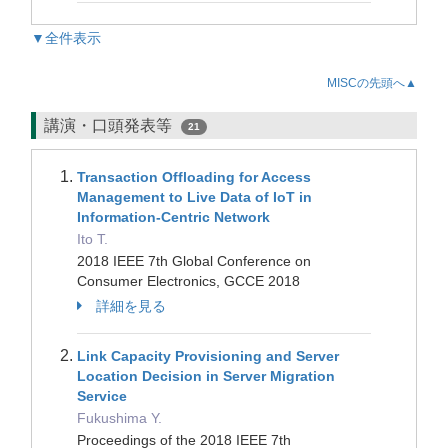
▼全件表示
MISCの先頭へ▲
講演・口頭発表等
21
Transaction Offloading for Access
Management to Live Data of IoT in
Information-Centric Network
Ito T.
2018 IEEE 7th Global Conference on
Consumer Electronics, GCCE 2018
詳細を見る
Link Capacity Provisioning and Server
Location Decision in Server Migration
Service
Fukushima Y.
Proceedings of the 2018 IEEE 7th