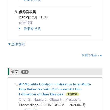
優秀発表賞
2025年12月 TKG
前田和輝
詳細を見る
▼全件表示
受賞の先頭へ▲
論文
445
AP Mobility Control in Infrastructural Multi-
Hop Networks with Optimized Ad Hoc
Formation of User Devices
査読有り
Chen S., Huang J., Obata H., Murase T.
Proceedings IEEE INFOCOM 2026年5月