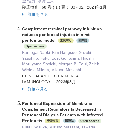
金 恒秀, 水野 正司
臨床検査 68 巻 ( 1 ) 頁： 88 - 92 2024年1月
詳細を見る
Complement terminal pathway inhibition
reduces peritoneal injuries in a rat
peritonitis model
査読有り
国際誌
Open Access
Kamegai Naoki, Kim Hangsoo, Suzuki
Yasuhiro, Fukui Sosuke, Kojima Hiroshi,
Maruyama Shoichi, Morgan B. Paul, Zelek
Wioleta Milena, Mizuno Masashi
CLINICAL AND EXPERIMENTAL
IMMUNOLOGY 2023年8月
詳細を見る
Peritoneal Expression of Membrane
Complement Regulators Is Decreased in
Peritoneal Dialysis Patients with Infected
Peritonitis
査読有り
国際誌
Open Access
Fukui Sosuke, Mizuno Masashi, Tawada