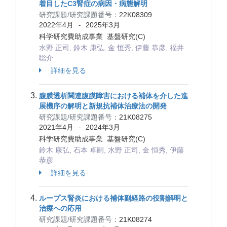
着目したC3腎症の病因・病態解明
研究課題/研究課題番号：
22K08309
2022年4月
2025年3月
-
科学研究費助成事業 基盤研究(C)
水野 正司, 鈴木 康弘, 金 恒秀, 伊藤 恭彦, 福井
聡介
詳細を見る
腹膜透析関連腹膜障害における補体を介した進
展機序の解明と新規抗補体治療法の開発
研究課題/研究課題番号：
21K08275
2021年4月
2024年3月
-
科学研究費助成事業 基盤研究(C)
鈴木 康弘, 石本 卓嗣, 水野 正司, 金 恒秀, 伊藤
恭彦
詳細を見る
ループス腎炎における補体副経路の役割解明と
治療への応用
研究課題/研究課題番号：
21K08274