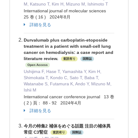
M, Katsuno T, Kim H, Mizuno M, Ishimoto T
International journal of molecular sciences
25 巻 ( 16 ) 2024年8月
詳細を見る
Durvalumab plus carboplatin-etoposide
treatment in a patient with small-cell lung
cancer on hemodialysis: a case report and
literature review.
査読有り
国際誌
Open Access
Ushijima F, Hase T, Yamashita Y, Kim H,
Shimokata T, Kondo C, Sato T, Baba T,
Watanabe S, Futamura K, Ando Y, Mizuno M,
Ishii M
International cancer conference journal 13 巻
( 2 ) 頁： 88 - 92 2024年4月
詳細を見る
今月の特集2 補体をめぐる話題 注目の補体異
常症 C3腎症
査読有り
国際誌