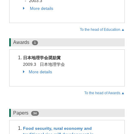
2003.3
-
More details
To the head of Education.▲
Awards
1
日本地理学会奨励賞
2009.3 日本地理学会
More details
To the head of Awards.▲
Papers
34
Food security, rural economy and