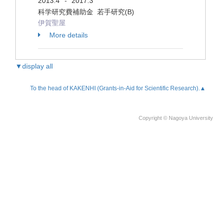
2013.4
2017.3
-
科学研究費補助金 若手研究(B)
伊賀聖屋
More details
▼display all
To the head of KAKENHI (Grants-in-Aid for Scientific Research).▲
Copyright © Nagoya University