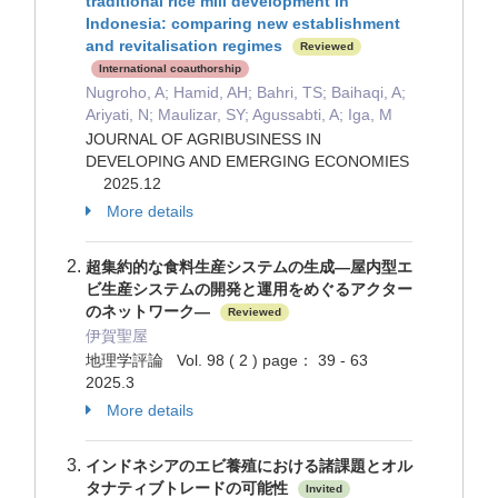
traditional rice mill development in
Indonesia: comparing new establishment
and revitalisation regimes
Reviewed
International coauthorship
Nugroho, A; Hamid, AH; Bahri, TS; Baihaqi, A;
Ariyati, N; Maulizar, SY; Agussabti, A; Iga, M
JOURNAL OF AGRIBUSINESS IN
DEVELOPING AND EMERGING ECONOMIES
2025.12
More details
超集約的な食料生産システムの生成―屋内型エ
ビ生産システムの開発と運用をめぐるアクター
のネットワーク―
Reviewed
伊賀聖屋
地理学評論 Vol. 98 ( 2 ) page： 39 - 63
2025.3
More details
インドネシアのエビ養殖における諸課題とオル
タナティブトレードの可能性
Invited