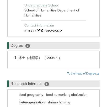
Undergraduate School
School of Humanities Department of
Humanities
Contact information
Degree
1
博士（地理学） （ 2008.3 ）
To the head of Degree.▲
Research Interests
5
food geography
food network
globalization
heterogenization
shrimp farming