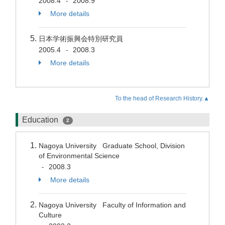
2008.4
2008.9
-
More details
日本学術振興会特別研究員
2005.4
2008.3
-
More details
To the head of Research History.▲
Education
2
Nagoya University Graduate School, Division
of Environmental Science
2008.3
-
More details
Nagoya University Faculty of Information and
Culture