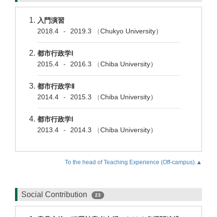
入門演習
2018.4
2019.3
（
Chukyo University）
-
都市行政学Ⅰ
2015.4
2016.3
（
Chiba University）
-
都市行政学Ⅱ
2014.4
2015.3
（
Chiba University）
-
都市行政学Ⅰ
2013.4
2014.3
（
Chiba University）
-
To the head of Teaching Experience (Off-campus).▲
Social Contribution
23