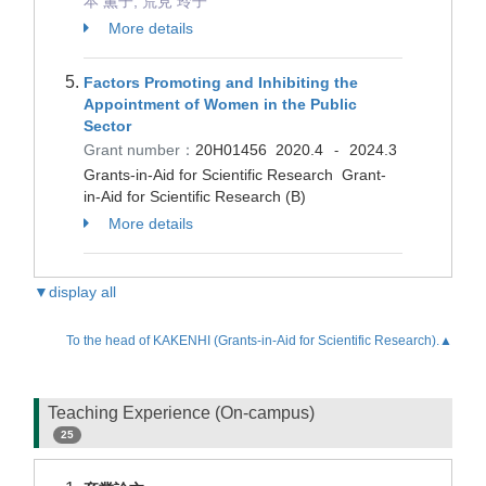
本 薫子, 荒見 玲子
More details
Factors Promoting and Inhibiting the
Appointment of Women in the Public
Sector
Grant number：
20H01456
2020.4
2024.3
-
Grants-in-Aid for Scientific Research Grant-
in-Aid for Scientific Research (B)
More details
▼display all
To the head of KAKENHI (Grants-in-Aid for Scientific Research).▲
Teaching Experience (On-campus)
25