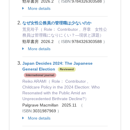
勁草書房 2026.2
（ ISBN:
9784326303588
）
More details
なぜ女性公務員の管理職は少ないのか
荒見玲子（ Role： Contributor , 序章 女性公
務員は管理職になりにくい？―現状と課題）
勁草書房 2026.2
（ ISBN:
9784326303588
）
More details
Japan Decides 2024: The Japanese
General Election
Reviewed
International journal
Reiko ARAMI（ Role： Contributor ,
Childcare Policy in the 2024 Election: Who
Resonated with the Public Amid an
Unprecedented Birthrate Decline?）
Palgrave Macmillan 2025.11
（
ISBN:
3031987969
）
More details