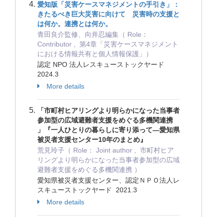
愛知版「災害ケースマネジメントの手引き」：
きたるべき巨⼤災害に向けて 災害時の⽀援と
は何か。連携とは何か。
⻘⽥良介監修、向井忍編集（ Role：
Contributor , 第4章「災害ケースマネジメント
における情報共有と個人情報保護」）
認定 NPO 法⼈レスキューストックヤード
2024.3
More details
「市町村ヒアリングより明らかになった当事者
参加型の広域避難者支援をめぐる多機関連携
」『一人ひとりの暮らしに寄り添って―愛知県
被災者支援センター10年のまとめ』
荒見玲子（ Role： Joint author , 市町村ヒア
リングより明らかになった当事者参加型の広域
避難者支援をめぐる多機関連携 ）
愛知県被災者支援センター、認定ＮＰＯ法人レ
スキューストックヤード 2021.3
More details