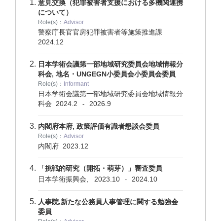
意見交換（犯罪被害者支援における多機関連携
について）
Role(s)：
Advisor
警察庁長官官房犯罪被害者等施策推進課
2024.12
日本学術会議第一部地域研究委員会地域情報分
科会, 地名・UNGEGN小委員会小委員会委員
Role(s)：
Informant
日本学術会議第一部地域研究委員会地域情報分
科会
2024.2
2026.9
-
内閣府本府, 政策評価有識者懇談会委員
Role(s)：
Advisor
内閣府
2023.12
「挑戦的研究（開拓・萌芽）」審査委員
日本学術振興会,
2023.10
2024.10
-
人事院,新たな公務員人事管理に関する勉強会
委員