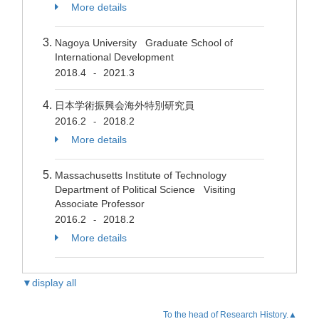
More details
Nagoya University Graduate School of
International Development
2018.4
2021.3
-
日本学術振興会海外特別研究員
2016.2
2018.2
-
More details
Massachusetts Institute of Technology
Department of Political Science Visiting
Associate Professor
2016.2
2018.2
-
More details
▼display all
To the head of Research History.▲