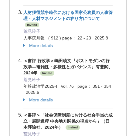
人材獲得競争時代における国家公務員の人事管
理・人材マネジメントの在り方について
Invited
荒見玲子
人事院月報 ( 912 ) page： 22 - 23 2025.8
More details
＜書評 行政学＞嶋田暁文『ポストモダンの行
政学―複雑性・多様性とガバナンス』有斐閣、
2024年
Invited
荒見玲子
年報政治学2025-Ⅰ Vol. 76 page： 351 - 354
2025.6
More details
＜書評＞「社会保障制度における社会手当の成
立・展開過程 中央地方関係の視点から」（日
本評論社、2024年）
Invited
荒見玲子