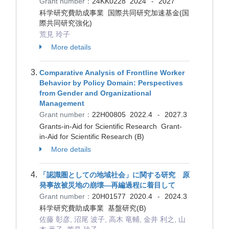
Grant number：
24KK0228
2024
2027
-
科学研究費助成事業 国際共同研究加速基金(国
際共同研究強化)
荒見 玲子
More details
Comparative Analysis of Frontline Worker
Behavior by Policy Domain: Perspectives
from Gender and Organizational
Management
Grant number：
22H00805
2022.4
2027.3
-
Grants-in-Aid for Scientific Research Grant-
in-Aid for Scientific Research (B)
More details
「認識圏としての地域社会」に関する研究 原
発事故被災地の崩壊―再編過程に着目して
Grant number：
20H01577
2020.4
2024.3
-
科学研究費助成事業 基盤研究(B)
佐藤 彰彦, 沼尾 波子, 高木 竜輔, 金井 利之, 山