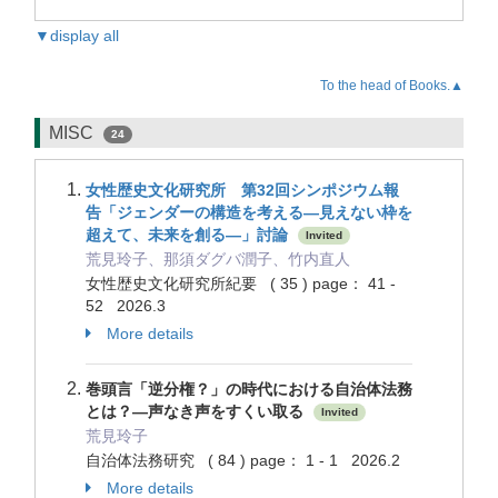
▼display all
To the head of Books.▲
MISC
24
女性歴史文化研究所 第32回シンポジウム報
告「ジェンダーの構造を考える―見えない枠を
超えて、未来を創る―」討論
Invited
荒見玲子、那須ダグバ潤子、竹内直人
女性歴史文化研究所紀要 ( 35 ) page： 41 -
52 2026.3
More details
巻頭言「逆分権？」の時代における自治体法務
とは？―声なき声をすくい取る
Invited
荒見玲子
自治体法務研究 ( 84 ) page： 1 - 1 2026.2
More details