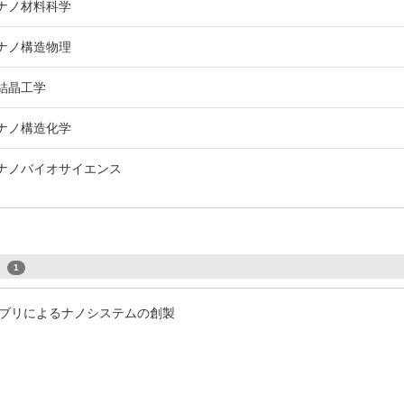
 ナノ材料科学
 ナノ構造物理
 結晶工学
 ナノ構造化学
 ナノバイオサイエンス
s
1
ンブリによるナノシステムの創製