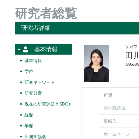
研究者総覧
研究者詳細
タガワ
基本情報
田
基本情報
◆
TAGAW
学位
◆
研究キーワード
◆
研究分野
◆
所属
現在の研究課題とSDGs
◆
大学院担当
経歴
◆
連絡先
学歴
◆
ホームページ
所属学協会
◆