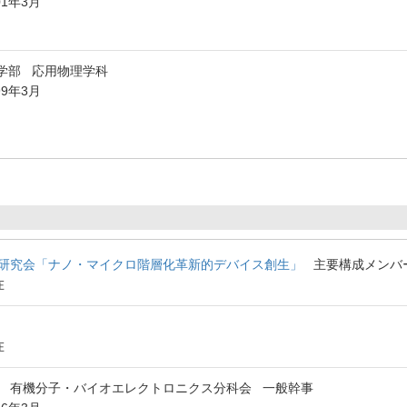
01年3月
学部 応用物理学科
99年3月
研究会「ナノ・マイクロ階層化革新的デバイス創生」
主要構成メンバ
在
在
 有機分子・バイオエレクトロニクス分科会 一般幹事