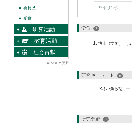
外部リンク
委員歴
◆
受賞
◆
学位
研究活動
1
教育活動
博士（学術） （ 2
社会貢献
2026/08/03 更新
研究キーワード
6
X線小角散乱
ナ
研究分野
5