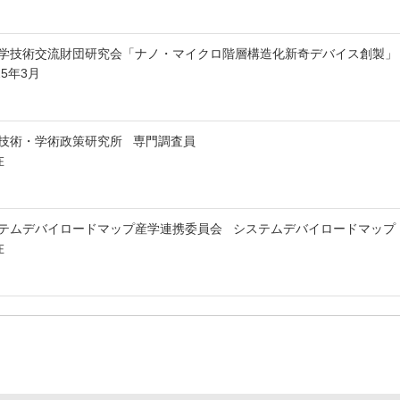
学技術交流財団研究会「ナノ・マイクロ階層構造化新奇デバイス創製
25年3月
技術・学術政策研究所 専門調査員
在
テムデバイロードマップ産学連携委員会 システムデバイロードマップ（ 
在