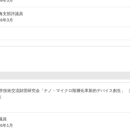
16年3月
海支部評議員
16年3月
学技術交流財団研究会「ナノ・マイクロ階層化革新的デバイス創生」
在
代議員
26年1月