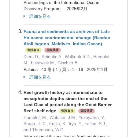
Proceedings of the International Ocean
Discovery Program 2025年2月
詳細を見る
Fauna and sediments as archives of Late
Holocene envrionmental change (Rasdoo
Atoll lagoon, Maldives, Indian Ocean)
査読有り
国際共著
Diers D., Reineke A., Walkenfort D., Humblet
M., Łukowiak M., Gischler E.
Palaios 40 巻 ( 1 ) 頁： 1 - 18 2025年1月
詳細を見る
Reef growth history at intermediate to
mesophotic depths since the end of the
Last Glacial period along the Great Barrier
Reef shelf edge
査読有り
国際共著
Humblet, M., Webster, J.M., Yokoyama, Y.,
Braga, J.-C., Fujita, K., Iryu, Y., Fallon, S.J.,
and Thompson, W.G.
International Association of Sedimentologists