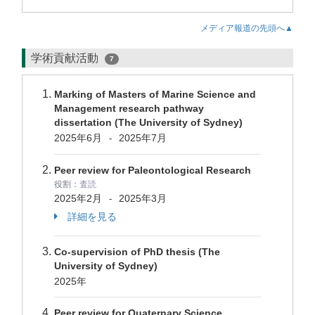
メディア報道の先頭へ▲
学術貢献活動
7
Marking of Masters of Marine Science and
Management research pathway
dissertation (The University of Sydney)
2025年6月
2025年7月
-
Peer review for Paleontological Research
役割：
査読
2025年2月
2025年3月
-
詳細を見る
Co-supervision of PhD thesis (The
University of Sydney)
2025年
Peer review for Quaternary Science