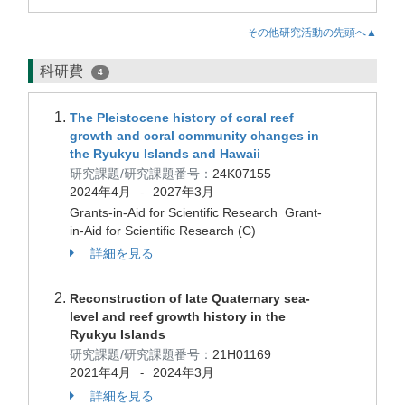
その他研究活動の先頭へ▲
科研費
4
The Pleistocene history of coral reef
growth and coral community changes in
the Ryukyu Islands and Hawaii
研究課題/研究課題番号：
24K07155
2024年4月
2027年3月
-
Grants-in-Aid for Scientific Research Grant-
in-Aid for Scientific Research (C)
詳細を見る
Reconstruction of late Quaternary sea-
level and reef growth history in the
Ryukyu Islands
研究課題/研究課題番号：
21H01169
2021年4月
2024年3月
-
詳細を見る