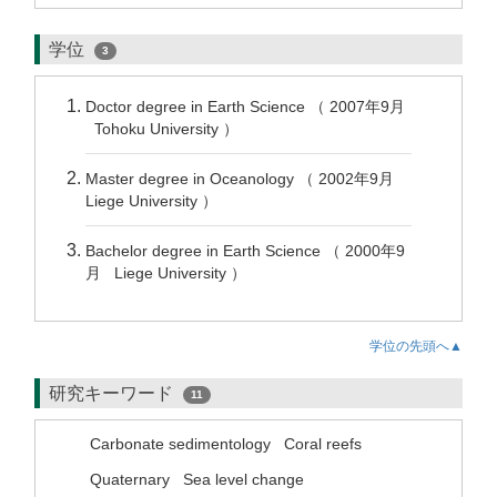
学位
3
Doctor degree in Earth Science （ 2007年9月
Tohoku University ）
Master degree in Oceanology （ 2002年9月
Liege University ）
Bachelor degree in Earth Science （ 2000年9
月 Liege University ）
学位の先頭へ▲
研究キーワード
11
Carbonate sedimentology
Coral reefs
Quaternary
Sea level change