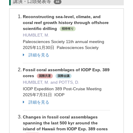
講演・口頭発表等
44
Reconstructing sea-level, climate, and
coral reef growth history through offshore
scientific drilling
招待有り
HUMBLET, M.
Paleosciences Society 11th annual meeting
2025年11月30日 Paleosciences Society
詳細を見る
Fossil coral assemblages of IODP Exp. 389
cores
国際共著
国際会議
HUMBLET, M. and POTTS, D.
IODP Expedition 389 Post-Cruise Meeting
2025年7月31日 IODP
詳細を見る
Changes in fossil coral assemblages
spanning the last 500 kyr around the
island of Hawaii from IODP Exp. 389 cores