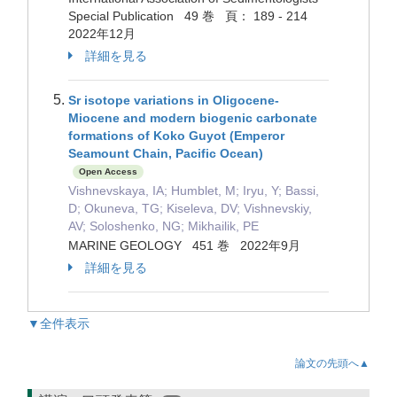
Special Publication 49 巻 頁： 189 - 214
2022年12月
詳細を見る
Sr isotope variations in Oligocene-
Miocene and modern biogenic carbonate
formations of Koko Guyot (Emperor
Seamount Chain, Pacific Ocean)
Open Access
Vishnevskaya, IA; Humblet, M; Iryu, Y; Bassi,
D; Okuneva, TG; Kiseleva, DV; Vishnevskiy,
AV; Soloshenko, NG; Mikhailik, PE
MARINE GEOLOGY 451 巻 2022年9月
詳細を見る
▼全件表示
論文の先頭へ▲