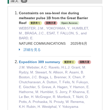
論文
45
Constraints on sea-level rise during
meltwater pulse 1B from the Great Barrier
Reef
査読有り
国際共著
Open Access
WEBSTER, J.M., YOKOYAMA, Y., HUMBLET,
M., BRAGA, J.C., ESAT, T. FALLON, S., and
BARD, E.
NATURE COMMUNICATIONS 2025年6月
詳細を見る
Expedition 389 summary
査読有り
国際共著
J.M. Webster, A.C. Ravelo, H.L.J. Grant, M.
Rydzy, M. Stewart, N. Allison, R. Asami, B.
Boston, J.C. Braga, L. Brenner, X. Chen, P.
Chutcharavan, A. Dutton, T. Felis, N. Fukuyo,
E. Gischler, S. Greve, A. Hagen, Y. Hamon, E.
Hathorne, M. Humblet, S. Jorry, P. Khanna, E.
Le Ber, H. McGregor, R. Mortlock, T. Nohl, D.
Potts, A. Prohaska, N. Prouty, W. Renema,
K.H. Rubin, H. Westphal, Y. Yokoyama