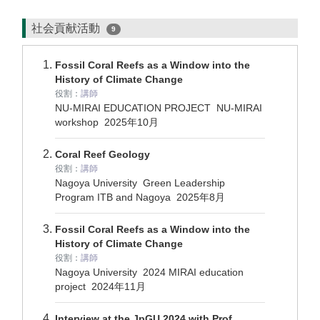
社会貢献活動
9
Fossil Coral Reefs as a Window into the
History of Climate Change
役割：
講師
NU-MIRAI EDUCATION PROJECT NU-MIRAI
workshop
2025年10月
Coral Reef Geology
役割：
講師
Nagoya University Green Leadership
Program ITB and Nagoya
2025年8月
Fossil Coral Reefs as a Window into the
History of Climate Change
役割：
講師
Nagoya University 2024 MIRAI education
project
2024年11月
Interview at the JpGU 2024 with Prof.