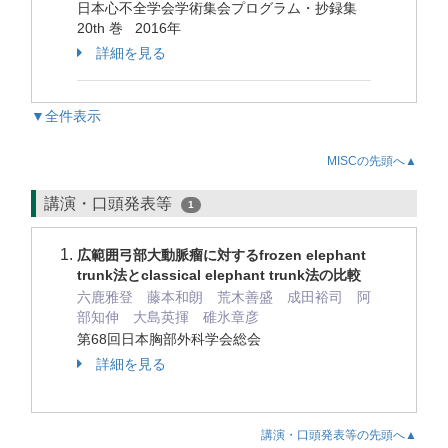
日本心不全学会学術集会プログラム・抄録集
20th 巻 2016年
詳細を見る
▼全件表示
MISCの先頭へ▲
講演・口頭発表等
1
広範囲弓部大動脈瘤に対するfrozen elephant
trunk法とclassical elephant trunk法の比較
六鹿雅登 藤本和朗 荒木善盛 成田裕司 阿
部知伸 大島英揮 碓氷章彦
第68回日本胸部外科学会総会
詳細を見る
講演・口頭発表等の先頭へ▲