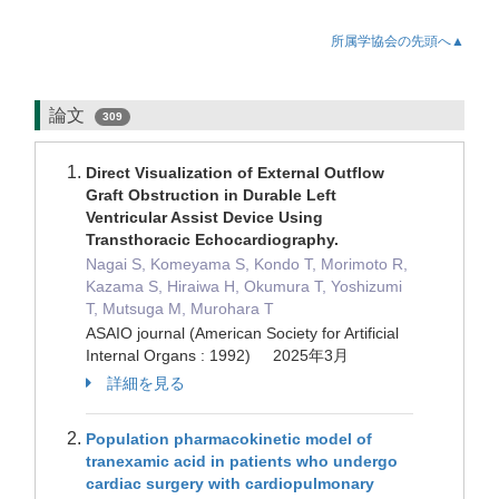
所属学協会の先頭へ▲
論文
309
Direct Visualization of External Outflow
Graft Obstruction in Durable Left
Ventricular Assist Device Using
Transthoracic Echocardiography.
Nagai S, Komeyama S, Kondo T, Morimoto R,
Kazama S, Hiraiwa H, Okumura T, Yoshizumi
T, Mutsuga M, Murohara T
ASAIO journal (American Society for Artificial
Internal Organs : 1992) 2025年3月
詳細を見る
Population pharmacokinetic model of
tranexamic acid in patients who undergo
cardiac surgery with cardiopulmonary