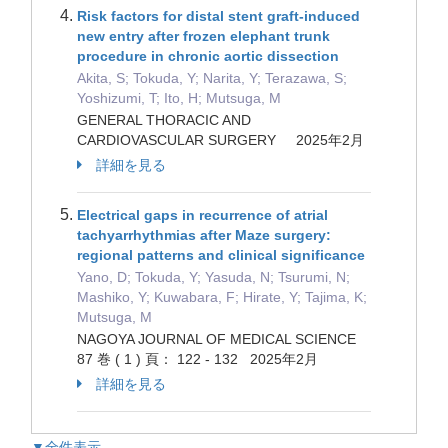
Risk factors for distal stent graft-induced
new entry after frozen elephant trunk
procedure in chronic aortic dissection
Akita, S; Tokuda, Y; Narita, Y; Terazawa, S;
Yoshizumi, T; Ito, H; Mutsuga, M
GENERAL THORACIC AND
CARDIOVASCULAR SURGERY 2025年2月
詳細を見る
Electrical gaps in recurrence of atrial
tachyarrhythmias after Maze surgery:
regional patterns and clinical significance
Yano, D; Tokuda, Y; Yasuda, N; Tsurumi, N;
Mashiko, Y; Kuwabara, F; Hirate, Y; Tajima, K;
Mutsuga, M
NAGOYA JOURNAL OF MEDICAL SCIENCE
87 巻 ( 1 ) 頁： 122 - 132 2025年2月
詳細を見る
▼全件表示