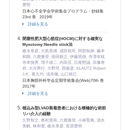
豊明
日本心不全学会学術集会プログラム・抄録集
23rd 巻 2019年
詳細を見る
閉塞性肥大型心筋症(HOCM)に対する確実な
Myectomy:Needle stick法
碓氷章彦, 大島英揮, 成田裕司, 阿部知伸, 藤本
和朗, 六鹿雅登, 徳田順之, 伊藤英樹, 寺澤幸枝,
寺本慎男, 増子雄二, 内田亘, 日尾野誠, 宗像寿
祥, 大河秀行, 大野司, 西俊彦, KLAUTZ Robert
J.K., 夜久均, 浅井徹, 山口裕己
日本胸部外科学会定期学術集会(Web)70th 巻
2017年
詳細を見る
植込み型LVAD装着患者における積極的な術前
リハ介入の経験
久野智之, 奥村貴裕, 六鹿雅登, 小林聖典, 清水
美帆, 林和寛, 碓氷章彦, 室原豊明