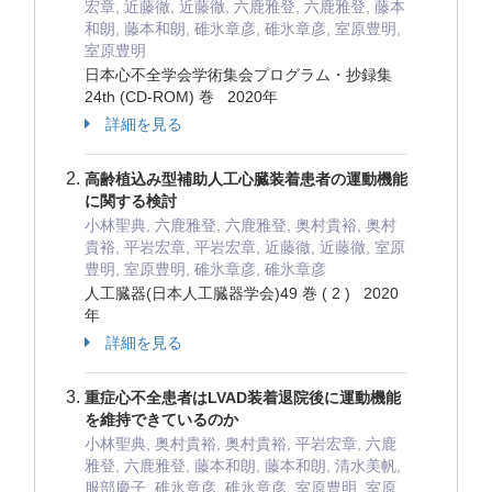
宏章, 近藤徹, 近藤徹, 六鹿雅登, 六鹿雅登, 藤本
和朗, 藤本和朗, 碓氷章彦, 碓氷章彦, 室原豊明,
室原豊明
日本心不全学会学術集会プログラム・抄録集
24th (CD-ROM) 巻 2020年
詳細を見る
高齢植込み型補助人工心臓装着患者の運動機能
に関する検討
小林聖典, 六鹿雅登, 六鹿雅登, 奥村貴裕, 奥村
貴裕, 平岩宏章, 平岩宏章, 近藤徹, 近藤徹, 室原
豊明, 室原豊明, 碓氷章彦, 碓氷章彦
人工臓器(日本人工臓器学会)49 巻 ( 2 ) 2020
年
詳細を見る
重症心不全患者はLVAD装着退院後に運動機能
を維持できているのか
小林聖典, 奥村貴裕, 奥村貴裕, 平岩宏章, 六鹿
雅登, 六鹿雅登, 藤本和朗, 藤本和朗, 清水美帆,
服部慶子, 碓氷章彦, 碓氷章彦, 室原豊明, 室原