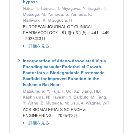
bypass
Nakai, T; Tamura, T; Miyagawa, Y; Inagaki, T;
Mutsuga, M; Yamada, S; Yamada, K;
Nishiwaki, K; Mizoguchi, H
EUROPEAN JOURNAL OF CLINICAL
PHARMACOLOGY 81 巻 ( 3 ) 頁： 441 - 449
2025年3月
詳細を見る
Incorporation of Adeno-Associated Virus
Encoding Vascular Endothelial Growth
Factor into a Biodegradable Elastomeric
Scaffold for Improved Function in the
Ischemic Rat Heart
Matsumura, Y; Fujii, T; Gu, XZ; Jiang, HB;
Kashiyama, N; Hayashi, Y; Barbuto, M; Tang,
Y; Wang, B; Mutsuga, M; Usui, A; Wagner, WR
ACS BIOMATERIALS SCIENCE &
ENGINEERING 2025年2月
詳細を見る