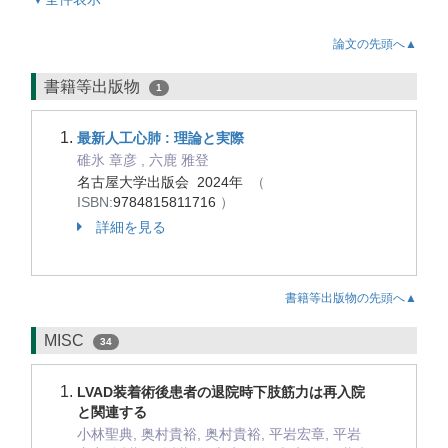
論文の先頭へ▲
書籍等出版物
1
最新人工心肺 : 理論と実際
碓氷 章彦 , 六鹿 雅登
名古屋大学出版会 2024年
（
ISBN:
9784815811716
）
詳細を見る
書籍等出版物の先頭へ▲
MISC
34
LVAD装着術後患者の退院時下肢筋力は再入院
と関連する
小林聖典, 奥村貴裕, 奥村貴裕, 平岩宏章, 平岩