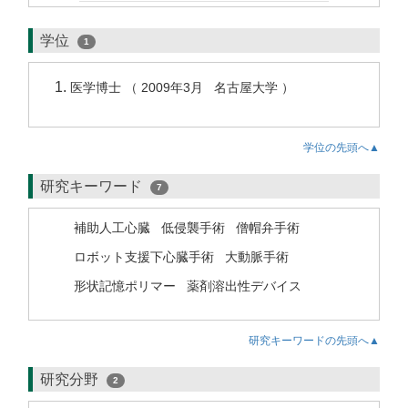
学位
1
医学博士 （ 2009年3月 名古屋大学 ）
学位の先頭へ▲
研究キーワード
7
補助人工心臓
低侵襲手術
僧帽弁手術
ロボット支援下心臓手術
大動脈手術
形状記憶ポリマー
薬剤溶出性デバイス
研究キーワードの先頭へ▲
研究分野
2