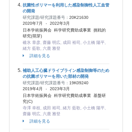
抗菌性ポリマーを利用した感染制御性人工血管
の開発
研究課題/研究課題番号：
20K21630
2020年7月
2022年3月
-
日本学術振興会 科学研究費助成事業 挑戦的
研究(萌芽)
碓氷 章彦, 齋藤 明広, 成田 裕司, 小土橋 陽平,
緒方 藍歌, 六鹿 雅登
詳細を見る
補助人工心臓ドライブライン感染制御等のため
の抗菌ポリマーを用いた部材の開発
研究課題/研究課題番号：
19K09240
2019年4月
2023年3月
-
日本学術振興会 科学研究費助成事業 基盤研
究(C)
寺澤 幸枝, 成田 裕司, 緒方 藍歌, 小土橋 陽平,
齋藤 明広, 六鹿 雅登
詳細を見る