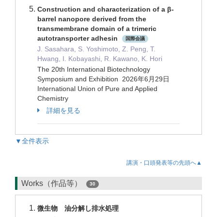
Construction and characterization of a β-
barrel nanopore derived from the
transmembrane domain of a trimeric
autotransporter adhesin
国際会議
J. Sasahara, S. Yoshimoto, Z. Peng, T.
Hwang, I. Kobayashi, R. Kawano, K. Hori
The 20th International Biotechnology
Symposium and Exhibition 2026年6月29日
International Union of Pure and Applied
Chemistry
詳細を見る
▼全件表示
講演・口頭発表等の先頭へ▲
Works（作品等）
30
微生物 油分解し排水処理