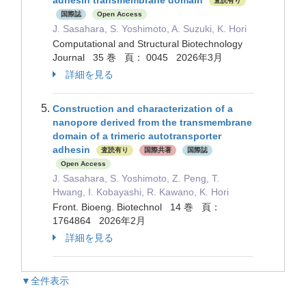
adhesin transmembrane domain
査読有り
国際誌
Open Access
J. Sasahara, S. Yoshimoto, A. Suzuki, K. Hori
Computational and Structural Biotechnology
Journal 35 巻 頁： 0045 2026年3月
詳細を見る
Construction and characterization of a
nanopore derived from the transmembrane
domain of a trimeric autotransporter
adhesin
査読有り
国際共著
国際誌
Open Access
J. Sasahara, S. Yoshimoto, Z. Peng, T.
Hwang, I. Kobayashi, R. Kawano, K. Hori
Front. Bioeng. Biotechnol 14 巻 頁：
1764864 2026年2月
詳細を見る
▼全件表示