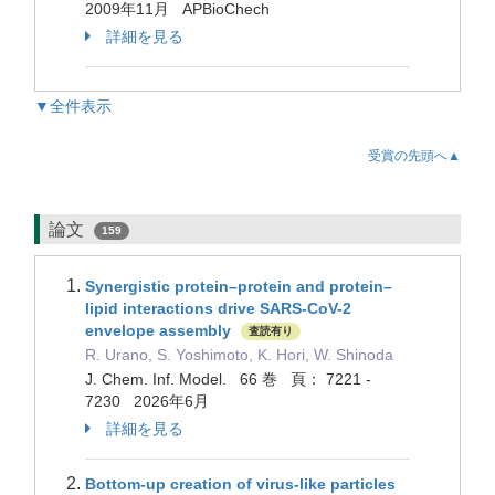
2009年11月 APBioChech
詳細を見る
▼全件表示
受賞の先頭へ▲
論文
159
Synergistic protein–protein and protein–
lipid interactions drive SARS-CoV-2
envelope assembly
査読有り
R. Urano, S. Yoshimoto, K. Hori, W. Shinoda
J. Chem. Inf. Model. 66 巻 頁： 7221 -
7230 2026年6月
詳細を見る
Bottom-up creation of virus-like particles