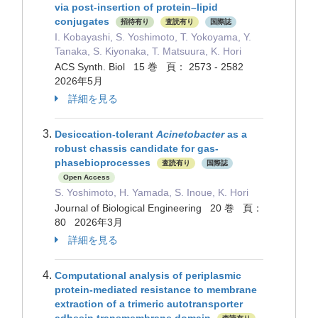
via post-insertion of protein–lipid
conjugates
招待有り
査読有り
国際誌
I. Kobayashi, S. Yoshimoto, T. Yokoyama, Y.
Tanaka, S. Kiyonaka, T. Matsuura, K. Hori
ACS Synth. Biol 15 巻 頁： 2573 - 2582
2026年5月
詳細を見る
Desiccation-tolerant
Acinetobacter
as a
robust chassis candidate for gas-
phasebioprocesses
査読有り
国際誌
Open Access
S. Yoshimoto, H. Yamada, S. Inoue, K. Hori
Journal of Biological Engineering 20 巻 頁：
80 2026年3月
詳細を見る
Computational analysis of periplasmic
protein-mediated resistance to membrane
extraction of a trimeric autotransporter