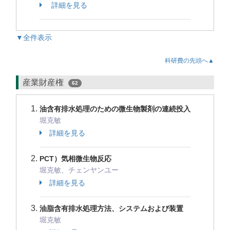
詳細を見る
▼全件表示
科研費の先頭へ▲
産業財産権
62
油含有排水処理のための微生物製剤の連続投入
堀克敏
詳細を見る
PCT）気相微生物反応
堀克敏、チェンヤンユー
詳細を見る
油脂含有排水処理方法、システムおよび装置
堀克敏