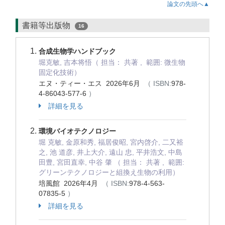
論文の先頭へ▲
書籍等出版物
16
合成生物学ハンドブック
堀克敏, 吉本将悟（ 担当： 共著 , 範囲: 微生物
固定化技術）
エヌ・ティー・エス 2026年6月
（ ISBN:
978-
4-86043-577-6
）
詳細を見る
環境バイオテクノロジー
堀 克敏, 金原和秀, 福居俊昭, 宮内啓介, 二又裕
之, 池 道彦, 井上大介, 遠山 忠, 平井浩文, 中島
田豊, 宮田直幸, 中谷 肇 （ 担当： 共著 , 範囲:
グリーンテクノロジーと組換え生物の利用）
培風館 2026年4月
（ ISBN:
978-4-563-
07835-5
）
詳細を見る