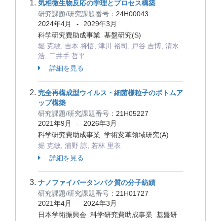
気相微生物反応の学理とプロセス構築
研究課題/研究課題番号：
24H00043
2024年4月
2029年3月
-
科学研究費助成事業 基盤研究(S)
堀 克敏, 吉本 将悟, 津川 裕司, 戸谷 吉博, 清水
浩, 二井手 哲平
詳細を見る
完全再構成型ウイルス・細菌様粒子のボトムア
ップ構築
研究課題/研究課題番号：
21H05227
2021年9月
2026年3月
-
科学研究費助成事業 学術変革領域研究(A)
堀 克敏, 浦野 諒, 若林 里衣
詳細を見る
ナノファイバータンパク質の分子紡績
研究課題/研究課題番号：
21H01727
2021年4月
2024年3月
-
日本学術振興会 科学研究費助成事業 基盤研