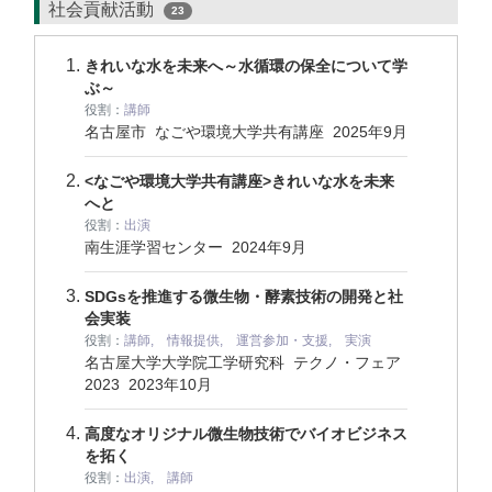
社会貢献活動
23
きれいな水を未来へ～水循環の保全について学
ぶ～
役割：
講師
名古屋市 なごや環境大学共有講座
2025年9月
<なごや環境大学共有講座>きれいな水を未来
へと
役割：
出演
南生涯学習センター
2024年9月
SDGsを推進する微生物・酵素技術の開発と社
会実装
役割：
講師, 情報提供, 運営参加・支援, 実演
名古屋大学大学院工学研究科 テクノ・フェア
2023
2023年10月
高度なオリジナル微生物技術でバイオビジネス
を拓く
役割：
出演, 講師