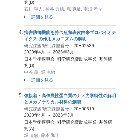
究(B)
石川 聖人, 神谷 典穂, 堀 克敏, 南畑 孝介
詳細を見る
病害防御機能を持つ魚類表皮由来プロバイオテ
ィクス の作用メカニズムの解明
研究課題/研究課題番号：
20H02539
2020年4月
2023年3月
-
日本学術振興会 科学研究費助成事業 基盤研
究(B)
中谷 肇, 堀 克敏
詳細を見る
強接着・高伸展性蛋白質のナノ力学特性の解明
とメカノケミカル材料の創製
研究課題/研究課題番号：
20H00319
2020年4月
2023年3月
-
日本学術振興会 科学研究費助成事業 基盤研
究(A)
堀 克敏, 藤本 和士