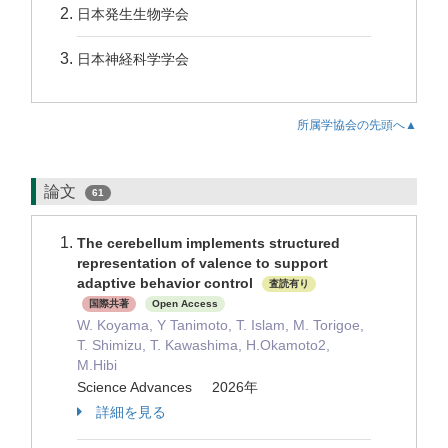
日本発生生物学会
日本神経科学学会
所属学協会の先頭へ▲
論文
61
The cerebellum implements structured
representation of valence to support
adaptive behavior control
査読有り
国際共著
Open Access
W. Koyama, Y Tanimoto, T. Islam, M. Torigoe,
T. Shimizu, T. Kawashima, H.Okamoto2,
M.Hibi
Science Advances 2026年
詳細を見る