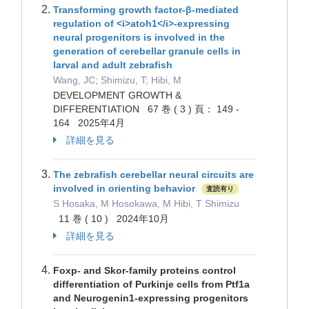
Transforming growth factor-β-mediated
regulation of <i>atoh1</i>-expressing
neural progenitors is involved in the
generation of cerebellar granule cells in
larval and adult zebrafish
Wang, JC; Shimizu, T; Hibi, M
DEVELOPMENT GROWTH &
DIFFERENTIATION 67 巻 ( 3 ) 頁： 149 -
164 2025年4月
詳細を見る
The zebrafish cerebellar neural circuits are
involved in orienting behavior
査読有り
S Hosaka, M Hosokawa, M Hibi, T Shimizu
11 巻 ( 10 ) 2024年10月
詳細を見る
Foxp- and Skor-family proteins control
differentiation of Purkinje cells from Ptf1a
and Neurogenin1-expressing progenitors