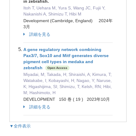
in zebrafish.
Itoh T, Uehara M, Yura S, Wang JC, Fujii Y,
Nakanishi A, Shimizu T, Hibi M
Development (Cambridge, England) 2024年
3月
詳細を見る
A gene regulatory network combining
Pax3/7, Sox10 and Mitf generates diverse
pigment cell types in medaka and
zebrafish
Open Access
Miyadai, M; Takada, H; Shiraishi, A; Kimura, T;
Watakabe, I; Kobayashi, H; Nagao, Y; Naruse,
K; Higashijima, SI; Shimizu, T; Kelsh, RN; Hibi,
M; Hashimoto, H
DEVELOPMENT 150 巻 ( 19 ) 2023年10月
詳細を見る
▼全件表示