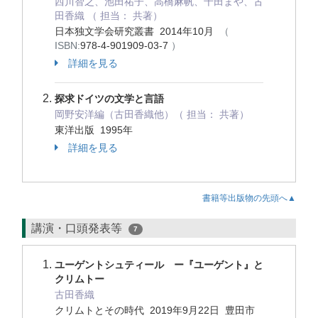
西川智之、池田祐子、高橋麻帆、千田まや、古
田香織 （ 担当： 共著）
日本独文学会研究叢書 2014年10月
（
ISBN:
978-4-901909-03-7
）
詳細を見る
探求ドイツの文学と言語
岡野安洋編（古田香織他）（ 担当： 共著）
東洋出版 1995年
詳細を見る
書籍等出版物の先頭へ▲
講演・口頭発表等
7
ユーゲントシュティール ー『ユーゲント』と
クリムトー
古田香織
クリムトとその時代 2019年9月22日 豊田市