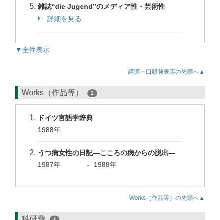
雑誌“die Jugend”のメディア性・芸術性
詳細を見る
▼全件表示
講演・口頭発表等の先頭へ▲
Works（作品等）
2
ドイツ言語学辞典
1988年
うつ病女性の日記―こころの病からの脱出―
1987年
-
1988年
Works（作品等）の先頭へ▲
科研費
4