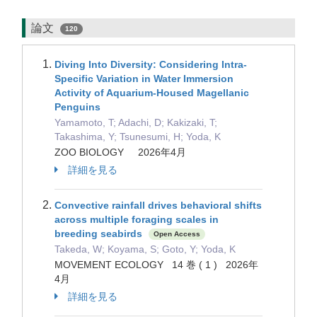
論文
120
Diving Into Diversity: Considering Intra-
Specific Variation in Water Immersion
Activity of Aquarium-Housed Magellanic
Penguins
Yamamoto, T; Adachi, D; Kakizaki, T;
Takashima, Y; Tsunesumi, H; Yoda, K
ZOO BIOLOGY 2026年4月
詳細を見る
Convective rainfall drives behavioral shifts
across multiple foraging scales in
breeding seabirds
Open Access
Takeda, W; Koyama, S; Goto, Y; Yoda, K
MOVEMENT ECOLOGY 14 巻 ( 1 ) 2026年
4月
詳細を見る