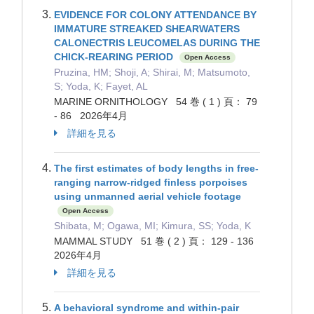
EVIDENCE FOR COLONY ATTENDANCE BY
IMMATURE STREAKED SHEARWATERS
CALONECTRIS LEUCOMELAS DURING THE
CHICK-REARING PERIOD
Open Access
Pruzina, HM; Shoji, A; Shirai, M; Matsumoto,
S; Yoda, K; Fayet, AL
MARINE ORNITHOLOGY 54 巻 ( 1 ) 頁： 79
- 86 2026年4月
詳細を見る
The first estimates of body lengths in free-
ranging narrow-ridged finless porpoises
using unmanned aerial vehicle footage
Open Access
Shibata, M; Ogawa, MI; Kimura, SS; Yoda, K
MAMMAL STUDY 51 巻 ( 2 ) 頁： 129 - 136
2026年4月
詳細を見る
A behavioral syndrome and within-pair