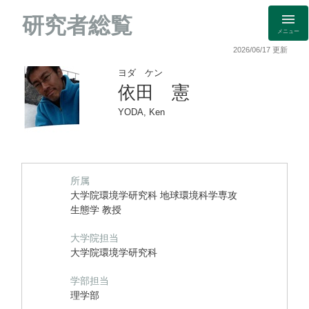
研究者総覧
メニュー
2026/06/17 更新
ヨダ ケン
依田 憲
YODA, Ken
所属
大学院環境学研究科 地球環境科学専攻
生態学 教授
大学院担当
大学院環境学研究科
学部担当
理学部