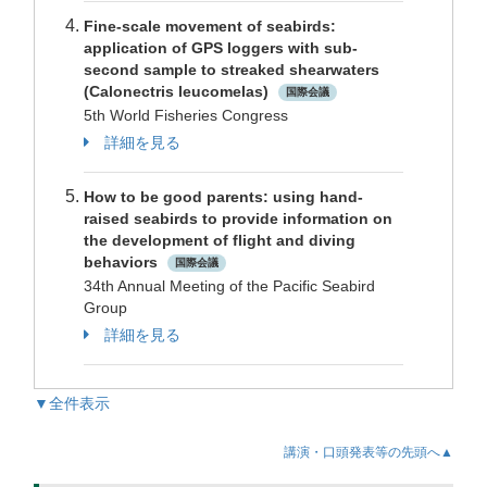
Fine-scale movement of seabirds:
application of GPS loggers with sub-
second sample to streaked shearwaters
(Calonectris leucomelas)
国際会議
5th World Fisheries Congress
詳細を見る
How to be good parents: using hand-
raised seabirds to provide information on
the development of flight and diving
behaviors
国際会議
34th Annual Meeting of the Pacific Seabird
Group
詳細を見る
▼全件表示
講演・口頭発表等の先頭へ▲