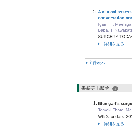
A clinical asses
conversation an
Igami, T; Maehiga
Baba, T; Kawakats
SURGERY TODAY
詳細を見る
▼全件表示
書籍等出版物
8
Blumgart's surger
Tomoki Ebata,
WB Saunders 2
詳細を見る