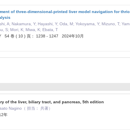
sment of three-dimensional-printed liver model navigation for th
alysis
shi, A; Nakamura, Y; Hayashi, Y; Oda, M; Yokoyama, Y; Mizuno, T; Ya
u, S; Mori, K; Miwa, K; Ebata, T
 54 巻 ( 10 ) 頁： 1238 - 1247 2024年10月
y of the liver, biliary tract, and pancreas, 5th edition
 Masato Nagino（ 担当： 共著）
012年