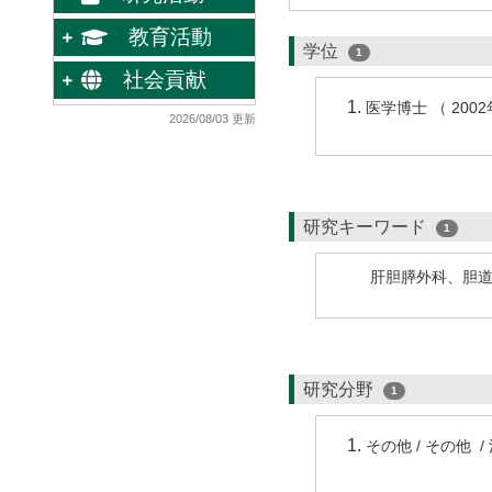
教育活動
学位
1
社会貢献
医学博士 （ 200
2026/08/03 更新
研究キーワード
1
肝胆膵外科、胆
研究分野
1
その他 / その他 