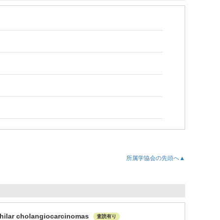
所属学協会の先頭へ▲
rihilar cholangiocarcinomas
査読有り