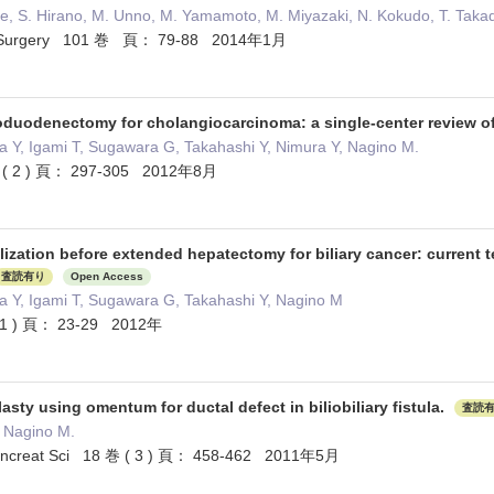
ge, S. Hirano, M. Unno, M. Yamamoto, M. Miyazaki, N. Kokudo, T. Taka
 of Surgery 101 巻 頁： 79-88 2014年1月
duodenectomy for cholangiocarcinoma: a single-center review of
 Y, Igami T, Sugawara G, Takahashi Y, Nimura Y, Nagino M.
 ( 2 ) 頁： 297-305 2012年8月
lization before extended hepatectomy for biliary cancer: current
査読有り
Open Access
 Y, Igami T, Sugawara G, Takahashi Y, Nagino M
( 1 ) 頁： 23-29 2012年
asty using omentum for ductal defect in biliobiliary fistula.
査読
, Nagino M.
 Pancreat Sci 18 巻 ( 3 ) 頁： 458-462 2011年5月