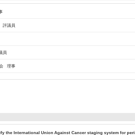
事
 評議員
議員
会 理事
fy the International Union Against Cancer staging system for pe