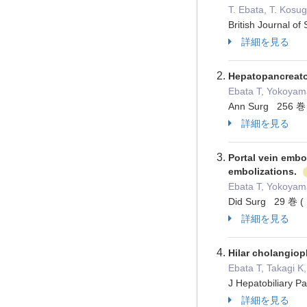
T. Ebata, T. Kosu
British Journal
詳細を見る
Hepatopancreato
Ebata T, Yokoyama
Ann Surg 256 巻
詳細を見る
Portal vein embo
embolizations.
Ebata T, Yokoyama
Did Surg 29 巻 
詳細を見る
Hilar cholangiopl
Ebata T, Takagi K
J Hepatobiliary
詳細を見る