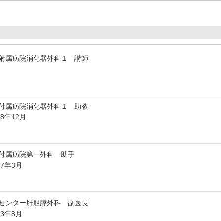
附属病院消化器外科１ 講師
付属病院消化器外科１ 助教
08年12月
付属病院第一外科 助手
07年3月
センター肝胆膵外科 副医長
03年8月