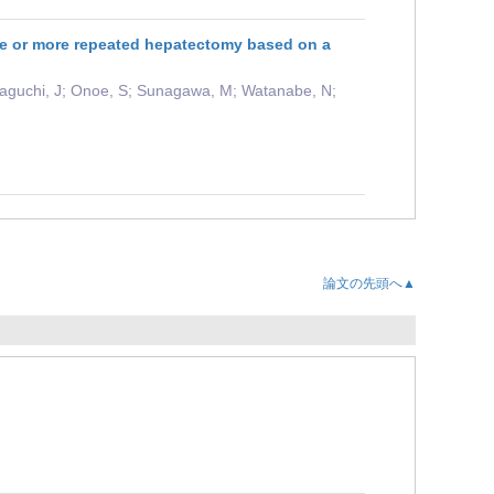
rice or more repeated hepatectomy based on a
maguchi, J; Onoe, S; Sunagawa, M; Watanabe, N;
論文の先頭へ▲