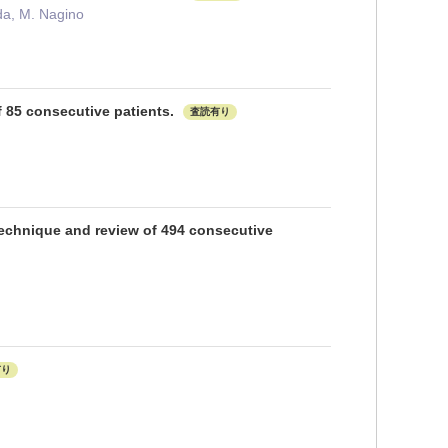
da, M. Nagino
 85 consecutive patients.
査読有り
 technique and review of 494 consecutive
有り