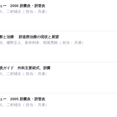
ー 2006 胆嚢炎・胆管炎
人、二村雄次（ 担当： 共著）
断と治療 胆道癌治療の現状と展望
次、梛野正人、新井利幸、西尾秀樹（ 担当： 共著）
践ガイド 外科主要術式、胆嚢
人、二村雄次（ 担当： 共著）
ー 2005 胆嚢炎・胆管炎
人、二村雄次（ 担当： 共著）