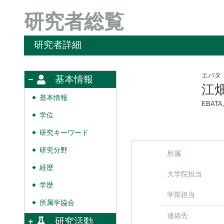
研究者総覧
研究者詳細
エバタ
基本情報
江
基本情報
◆
EBATA,
学位
◆
研究キーワード
◆
研究分野
◆
所属
経歴
◆
大学院担当
学歴
◆
学部担当
所属学協会
◆
連絡先
研究活動