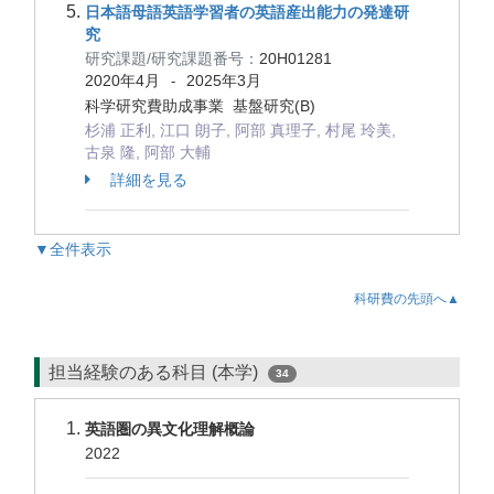
日本語母語英語学習者の英語産出能力の発達研
究
研究課題/研究課題番号：
20H01281
2020年4月
2025年3月
-
科学研究費助成事業 基盤研究(B)
杉浦 正利, 江口 朗子, 阿部 真理子, 村尾 玲美,
古泉 隆, 阿部 大輔
詳細を見る
▼全件表示
科研費の先頭へ▲
担当経験のある科目 (本学)
34
英語圏の異文化理解概論
2022