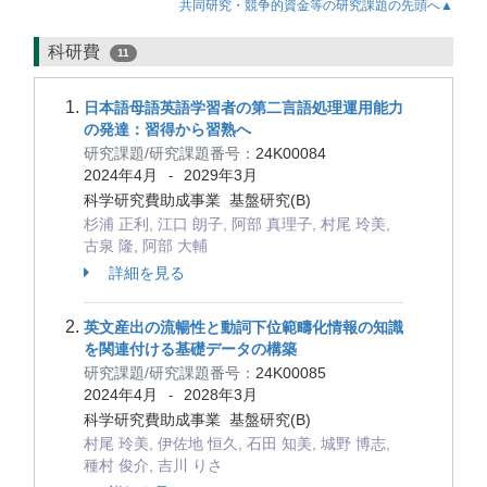
共同研究・競争的資金等の研究課題の先頭へ▲
科研費
11
日本語母語英語学習者の第二言語処理運用能力
の発達：習得から習熟へ
研究課題/研究課題番号：
24K00084
2024年4月
2029年3月
-
科学研究費助成事業 基盤研究(B)
杉浦 正利, 江口 朗子, 阿部 真理子, 村尾 玲美,
古泉 隆, 阿部 大輔
詳細を見る
英文産出の流暢性と動詞下位範疇化情報の知識
を関連付ける基礎データの構築
研究課題/研究課題番号：
24K00085
2024年4月
2028年3月
-
科学研究費助成事業 基盤研究(B)
村尾 玲美, 伊佐地 恒久, 石田 知美, 城野 博志,
種村 俊介, 吉川 りさ