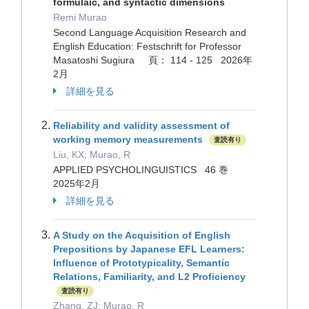
formulaic, and syntactic dimensions
Remi Murao
Second Language Acquisition Research and
English Education: Festschrift for Professor
Masatoshi Sugiura 頁： 114 - 125 2026年
2月
詳細を見る
Reliability and validity assessment of
working memory measurements
査読有り
Liu, KX; Murao, R
APPLIED PSYCHOLINGUISTICS 46 巻
2025年2月
詳細を見る
A Study on the Acquisition of English
Prepositions by Japanese EFL Learners:
Influence of Prototypicality, Semantic
Relations, Familiarity, and L2 Proficiency
査読有り
Zhang, ZJ; Murao, R