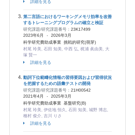
詳細を見る
第二言語におけるワーキングメモリ効率を改善
するトレーニングプログラムの確立と検証
研究課題/研究課題番号：
23K17499
2023年6月
2026年3月
-
科学研究費助成事業 挑戦的研究(萌芽)
村尾 玲美, 石田 知美, 中西 弘, 梶浦 眞由美, 大
塚 賢一
詳細を見る
動詞下位範疇化情報の習得要因および習得状況
を把握するための語彙テストの開発
研究課題/研究課題番号：
21H00542
2021年4月
2025年3月
-
科学研究費助成事業 基盤研究(B)
村尾 玲美, 伊佐地 恒久, 石田 知美, 城野 博志,
種村 俊介, 吉川 りさ
詳細を見る