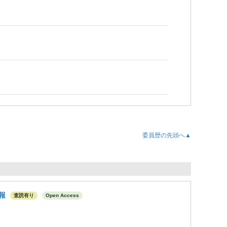
委員歴の先頭へ▲
報
査読有り
Open Access