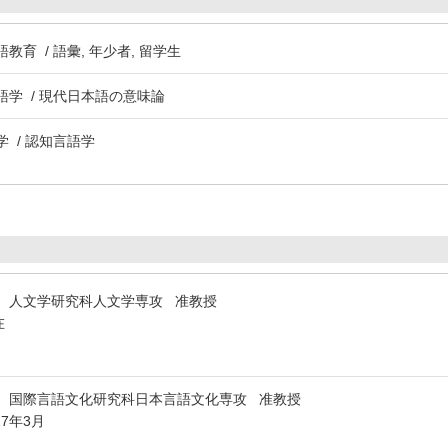
語教育 / 語彙, 年少者, 留学生
本語学 / 現代日本語の意味論
学 / 認知言語学
 人文学研究科人文学専攻 准教授
在
 国際言語文化研究科日本言語文化専攻 准教授
17年3月