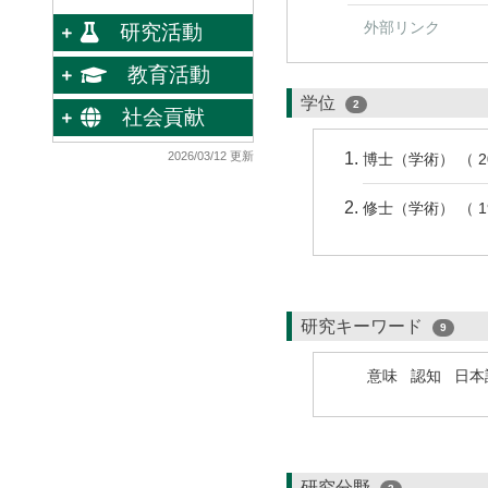
外部リンク
研究活動
教育活動
学位
2
社会貢献
2026/03/12 更新
博士（学術） （ 
修士（学術） （ 
研究キーワード
9
意味
認知
日本
研究分野