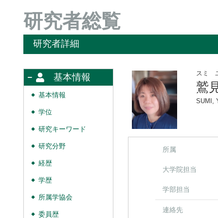
研究者総覧
研究者詳細
スミ 
基本情報
鷲
基本情報
◆
SUMI, 
学位
◆
研究キーワード
◆
研究分野
◆
所属
経歴
◆
大学院担当
学歴
◆
学部担当
所属学協会
◆
連絡先
委員歴
◆