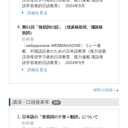
汉语母语学习者的日语教育、接力連載 漢語母
語学習者的日語教育） 2024年9月
詳細を見る
第01回「格助詞の話」（浅谈格助词、淺談格
助詞）
杉村泰
〔webjapanese WEBMAGAZINE〕リレー連
載 中国語話者のための日本語教育（接力连载
汉语母语学习者的日语教育、接力連載 漢語母
語学習者的日語教育） 2024年9月
詳細を見る
MISCの先頭へ▲
講演・口頭発表等
285
日本語の「形容詞のテ形＋動詞」について
杉村泰