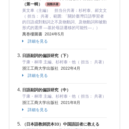
（第一輯）
国際共著
黃文車（主編） 担当分共著：杉村泰、郝文文
（ 担当： 共著 , 範囲: 「關於臺灣日語學習者
的日語成對動詞之不及物動詞、及物動詞和被動
形式的選擇 ―基於母語遷移的可能性―」）
萬巻樓圖書 2024年5月
詳細を見る
日語副詞的偏誤研究（下）
于康・林璋 主編、杉村泰・他（ 担当： 共著）
浙江工商大学出版社 2022年4月
詳細を見る
日語副詞的偏誤研究（中）
于康・林璋 主編、杉村泰・他（ 担当： 共著）
浙江工商大学出版社 2021年8月
詳細を見る
（日本語教師読本33）中国語話者に教える