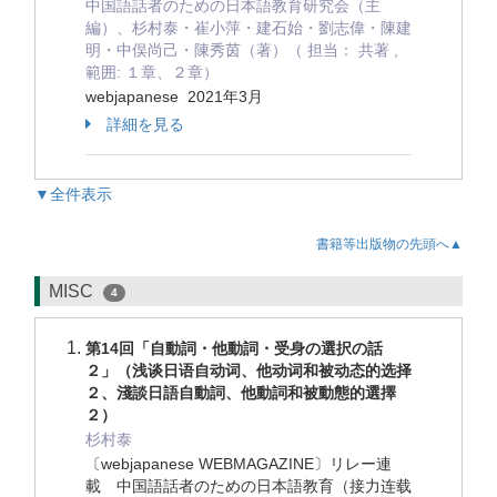
中国語話者のための日本語教育研究会（主
編）、杉村泰・崔小萍・建石始・劉志偉・陳建
明・中俣尚己・陳秀茵（著）（ 担当： 共著 ,
範囲: １章、２章）
webjapanese 2021年3月
詳細を見る
▼全件表示
書籍等出版物の先頭へ▲
MISC
4
第14回「自動詞・他動詞・受身の選択の話
２」（浅谈日语自动词、他动词和被动态的选择
２、淺談日語自動詞、他動詞和被動態的選擇
２）
杉村泰
〔webjapanese WEBMAGAZINE〕リレー連
載 中国語話者のための日本語教育（接力连载