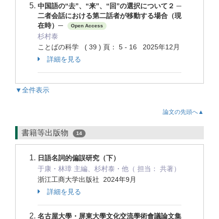
中国語の“去”、“来”、“回”の選択について２ ─
二者会話における第二話者が移動する場合（現
在時）─
Open Access
杉村泰
ことばの科学 ( 39 ) 頁： 5 - 16 2025年12月
詳細を見る
▼全件表示
論文の先頭へ▲
書籍等出版物
14
日語名詞的偏誤研究（下）
于康・林璋 主編、杉村泰・他（ 担当： 共著）
浙江工商大学出版社 2024年9月
詳細を見る
名古屋大學・屏東大學文化交流學術會議論文集