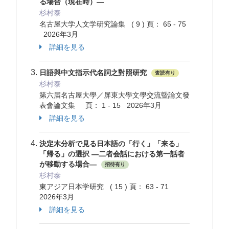
る場合（現在時）―
杉村泰
名古屋大学人文学研究論集 ( 9 ) 頁： 65 - 75
2026年3月
詳細を見る
日語與中文指示代名詞之對照研究
査読有り
杉村泰
第六届名古屋大學／屏東大學文學交流曁論文發
表會論文集 頁： 1 - 15 2026年3月
詳細を見る
決定木分析で見る日本語の「行く」「来る」
「帰る」の選択 ―二者会話における第一話者
が移動する場合―
招待有り
杉村泰
東アジア日本学研究 ( 15 ) 頁： 63 - 71
2026年3月
詳細を見る