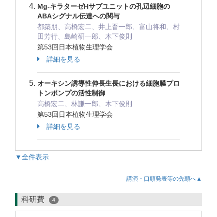
Mg-キラターゼHサブユニットの孔辺細胞の
ABAシグナル伝達への関与
都築朋、高橋宏二、井上晋一郎、富山将和、村
田芳行、島崎研一郎、木下俊則
第53回日本植物生理学会
詳細を見る
オーキシン誘導性伸長生長における細胞膜プロ
トンポンプの活性制御
高橋宏二、林謙一郎、木下俊則
第53回日本植物生理学会
詳細を見る
▼全件表示
講演・口頭発表等の先頭へ▲
科研費
4