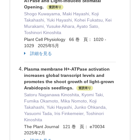
ATPase and Light-Induced Stomatal
Opening.
査読有り
Shogo Kuwayama, Maki Hayashi, Koji
Takahashi, Yuki Hayashi, Kohei Fukatsu, Kei
Murakami, Yusuke Aihara, Ayato Sato,
Toshinori Kinoshita
Plant Cell Physiology 66 巻 頁： 1020 -
1029 2025年5月
詳細を見る
Plasma membrane H+-ATPase activation
increases global transcript levels and
promotes the shoot growth of light-grown
Arabidopsis seedlings.
査読有り
Satoru Naganawa Kinoshita, Kyomi Taki,
Fumika Okamoto, Mika Nomoto, Koji
Takahashi, Yuki Hayashi, Junko Ohkanda,
Yasuomi Tada, Iris Finkemeier, Toshinori
Kinoshita
The Plant Journal 121 巻 頁： e70034
2025年2月