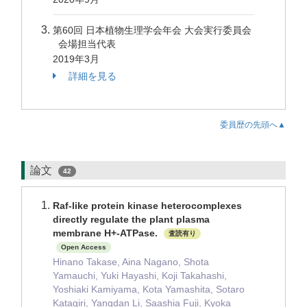
第60回 日本植物生理学会年会 大会実行委員会
会場担当代表
2019年3月
詳細を見る
委員歴の先頭へ▲
論文
42
Raf-like protein kinase heterocomplexes
directly regulate the plant plasma
membrane H+-ATPase.
査読有り
Open Access
Hinano Takase, Aina Nagano, Shota
Yamauchi, Yuki Hayashi, Koji Takahashi,
Yoshiaki Kamiyama, Kota Yamashita, Sotaro
Katagiri, Yangdan Li, Saashia Fuji, Kyoka