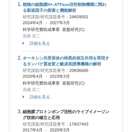
植物の細胞膜H+-ATPase活性制御機構に関わ
る新規因子の探索と機能解析
研究課題/研究課題番号：
24K09501
2024年4月
2027年3月
-
科学研究費助成事業 基盤研究(C)
高橋 宏二
詳細を見る
オーキシン共受容体の特異的相互作用を実現す
るタンパク質改変と酸成長誘導機構の解明
研究課題/研究課題番号：
20K06685
2020年4月
2023年3月
-
科学研究費助成事業 基盤研究(C)
高橋 宏二
詳細を見る
細胞膜プロトンポンプ活性のライブイメージン
グ技術の確立と応用
研究課題/研究課題番号：
17K07443
2017年4月
2020年3月
-