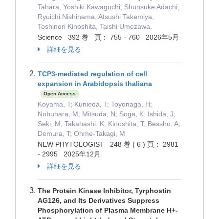
Tahara, Yoshiki Kawaguchi, Shunsuke Adachi,
Ryuichi Nishihama, Atsushi Takemiya,
Toshinori Kinoshita, Taishi Umezawa.
Science 392 巻 頁： 755 - 760 2026年5月
詳細を見る
TCP3-mediated regulation of cell
expansion in Arabidopsis thaliana
Open Access
Koyama, T; Kunieda, T; Toyonaga, H;
Nobuhara, M; Mitsuda, N; Soga, K; Ishida, J;
Seki, M; Takahashi, K; Kinoshita, T; Bessho, A;
Demura, T; Ohme-Takagi, M
NEW PHYTOLOGIST 248 巻 ( 6 ) 頁： 2981
- 2995 2025年12月
詳細を見る
The Protein Kinase Inhibitor, Tyrphostin
AG126, and Its Derivatives Suppress
Phosphorylation of Plasma Membrane H+-