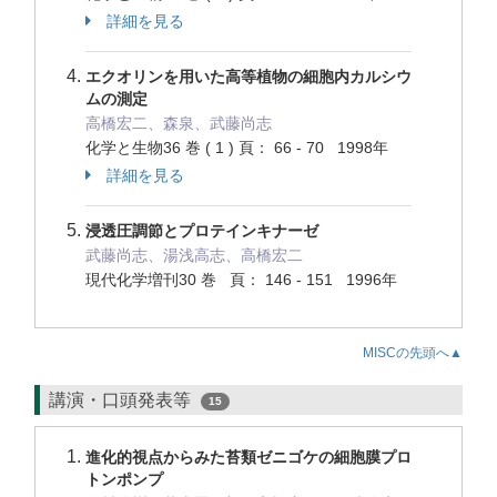
詳細を見る
エクオリンを用いた高等植物の細胞内カルシウ
ムの測定
高橋宏二、森泉、武藤尚志
化学と生物36 巻 ( 1 ) 頁： 66 - 70 1998年
詳細を見る
浸透圧調節とプロテインキナーゼ
武藤尚志、湯浅高志、高橋宏二
現代化学増刊30 巻 頁： 146 - 151 1996年
MISCの先頭へ▲
講演・口頭発表等
15
進化的視点からみた苔類ゼニゴケの細胞膜プロ
トンポンプ