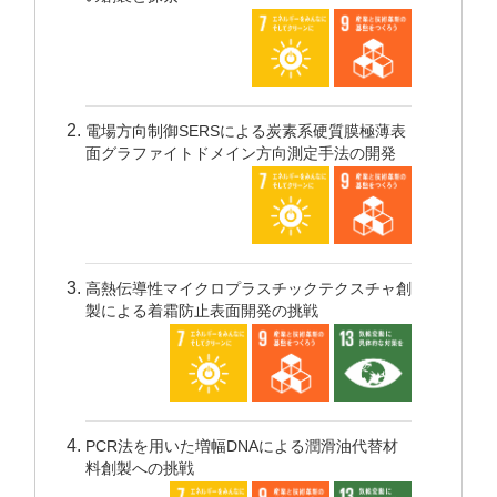
電場方向制御SERSによる炭素系硬質膜極薄表
面グラファイトドメイン方向測定手法の開発
高熱伝導性マイクロプラスチックテクスチャ創
製による着霜防止表面開発の挑戦
PCR法を用いた増幅DNAによる潤滑油代替材
料創製への挑戦