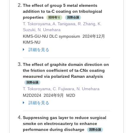
The effect of group 5 metal elements
addition to ta-C coating on tribological
properties
招待有り
国際会議
T. Tokoroyama, A. Tanigawa, R. Zhang, K.
Suzuki, N. Umehara
KIMS-GU-NU DLC symposium 2024年12月
KIMS-NU
詳細を見る
The effect of graphite domain direction on
the friction coefficient of ta-CNx coating
measured via polarized Raman analysis
国際会議
T. Tokoroyama, C. Fujiwara, N. Umehara
M2D2024 2024年9月 M2D
詳細を見る
Suppressing gas layer to reduce surgical
smoke on electrocautery to enhance
performance during discharge
国際会議