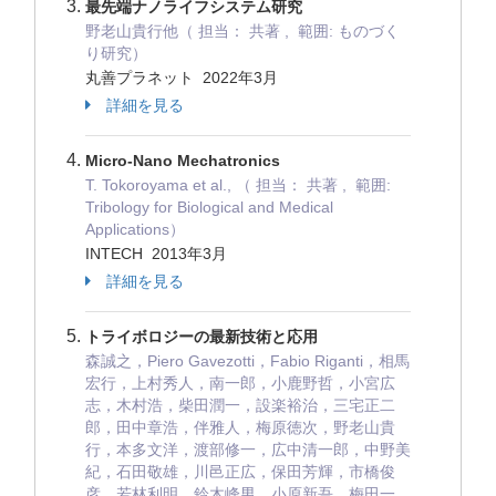
最先端ナノライフシステム研究
野老山貴行他（ 担当： 共著 , 範囲: ものづく
り研究）
丸善プラネット 2022年3月
詳細を見る
Micro-Nano Mechatronics
T. Tokoroyama et al., （ 担当： 共著 , 範囲:
Tribology for Biological and Medical
Applications）
INTECH 2013年3月
詳細を見る
トライボロジーの最新技術と応用
森誠之，Piero Gavezotti，Fabio Riganti，相馬
宏行，上村秀人，南一郎，小鹿野哲，小宮広
志，木村浩，柴田潤一，設楽裕治，三宅正二
郎，田中章浩，伴雅人，梅原徳次，野老山貴
行，本多文洋，渡部修一，広中清一郎，中野美
紀，石田敬雄，川邑正広，保田芳輝，市橋俊
彦，若林利明，鈴木峰男，小原新吾，梅田一