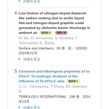
詳細を見る
Low friction of nitrogen-doped diamond-
like carbon coating due to acidic liquid
film and nitrogen-doped graphite oxide
generated by dielectric barrier discharge in
ambient air
査読有り
国際共著
W. Wu, M. Murashima, N. Umehara, T.
Tokoroyama, R. Zhang
Surface and Interfaecs 56 巻 頁： 105591
2024年12月
詳細を見る
Corrosion and tribological properties of ta-
C/ta-C: Ta coatings: Analysis of the
influence of Ta-O/Ta-C ratio
査読有り
Li, LL; Tokoroyama, T; Zhang, RX; Umehara,
N
TRIBOLOGY INTERNATIONAL 198 巻 2024
年10月
詳細を見る