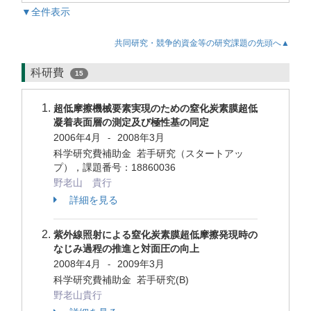
▼全件表示
共同研究・競争的資金等の研究課題の先頭へ▲
科研費
15
超低摩擦機械要素実現のための窒化炭素膜超低
凝着表面層の測定及び極性基の同定
2006年4月
2008年3月
-
科学研究費補助金 若手研究（スタートアッ
プ），課題番号：18860036
野老山 貴行
詳細を見る
紫外線照射による窒化炭素膜超低摩擦発現時の
なじみ過程の推進と対面圧の向上
2008年4月
2009年3月
-
科学研究費補助金 若手研究(B)
野老山貴行