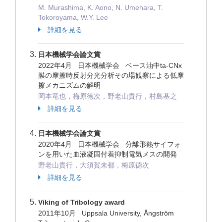
M. Murashima, K. Aono, N. Umehara, T.
Tokoroyama, W.Y. Lee
詳細を見る
日本機械学会論文賞
2022年4月 日本機械学会 ベース油中ta-CNx
膜の摩擦時反射分光分析その場観察による低摩
擦メカニズムの解明
岡本竜也，梅原徳次，野老山貴行，村島基之
詳細を見る
日本機械学会論文賞
2020年4月 日本機械学会 分離形熱サイフォ
ンを用いた血液凝固付着抑制電気メスの開発
野老山貴行，大須賀未都，梅原徳次
詳細を見る
Viking of Tribology award
2011年10月 Uppsala University, Ångström