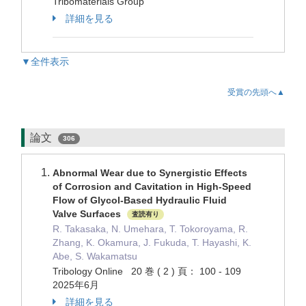
Tribomaterials Group
詳細を見る
▼全件表示
受賞の先頭へ▲
論文
306
Abnormal Wear due to Synergistic Effects
of Corrosion and Cavitation in High-Speed
Flow of Glycol-Based Hydraulic Fluid
Valve Surfaces
査読有り
R. Takasaka, N. Umehara, T. Tokoroyama, R.
Zhang, K. Okamura, J. Fukuda, T. Hayashi, K.
Abe, S. Wakamatsu
Tribology Online 20 巻 ( 2 ) 頁： 100 - 109
2025年6月
詳細を見る