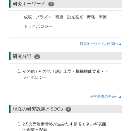
研究キーワード
7
成膜
プラズマ
研磨
蛍光発光
摩耗
摩擦
トライボロジー
研究キーワードの先頭へ▲
研究分野
1
その他 / その他 / 設計工学・機械機能要素・ト
ライボロジー
研究分野の先頭へ▲
現在の研究課題とSDGs
6
2.5次元炭素骨格が生みだす超省エネルギ表面
の創製と探索