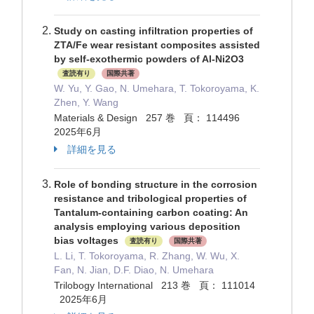
Study on casting infiltration properties of
ZTA/Fe wear resistant composites assisted
by self-exothermic powders of Al-Ni2O3
査読有り
国際共著
W. Yu, Y. Gao, N. Umehara, T. Tokoroyama, K.
Zhen, Y. Wang
Materials & Design 257 巻 頁： 114496
2025年6月
詳細を見る
Role of bonding structure in the corrosion
resistance and tribological properties of
Tantalum-containing carbon coating: An
analysis employing various deposition
bias voltages
査読有り
国際共著
L. Li, T. Tokoroyama, R. Zhang, W. Wu, X.
Fan, N. Jian, D.F. Diao, N. Umehara
Trilobogy International 213 巻 頁： 111014
2025年6月