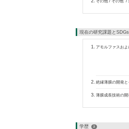
その他 / その他 
現在の研究課題とSDG
アモルファスおよ
絶縁薄膜の開発と
薄膜成長技術の開
学歴
2