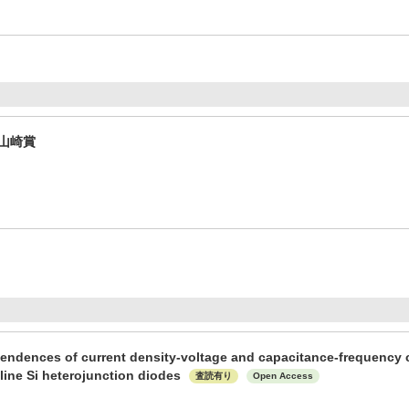
山崎賞
ndences of current density-voltage and capacitance-frequency c
lline Si heterojunction diodes
査読有り
Open Access