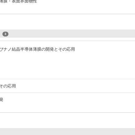
/ 薄膜・表面界面物性
s
3
びナノ結晶半導体薄膜の開発とその応用
その応用
発