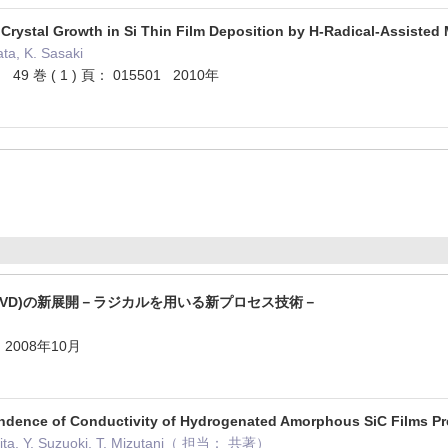
Crystal Growth in Si Thin Film Deposition by H-Radical-Assisted
ta, K. Sasaki
hys. 49 巻 ( 1 ) 頁： 015501 2010年
t-CVD)の新展開－ラジカルを用いる新プロセス技術－
2008年10月
dence of Conductivity of Hydrogenated Amorphous SiC Films Pr
miita, Y. Suzuoki, T. Mizutani（ 担当： 共著）