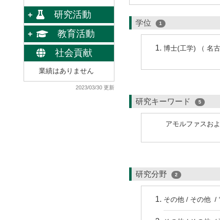
研究活動
学位
1
教育活動
博士(工学) （ 名
社会貢献
業績はありません
2023/03/30 更新
研究キーワード
5
アモルファスお
研究分野
2
その他 / その他 