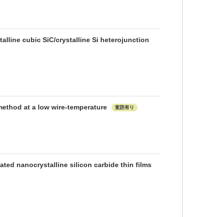
lline cubic SiC/crystalline Si heterojunction
 method at a low wire-temperature
査読有り
ated nanocrystalline silicon carbide thin films