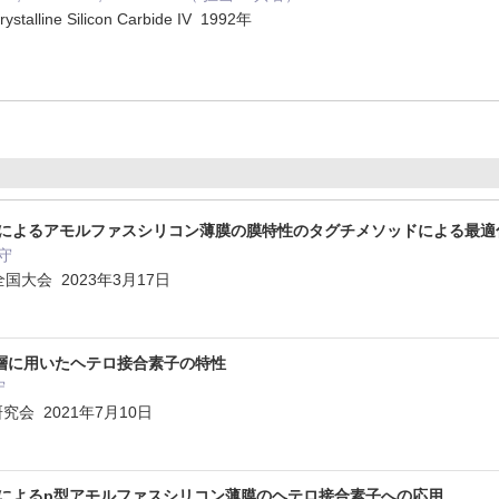
ystalline Silicon Carbide IV 1992年
によるアモルファスシリコン薄膜の膜特性のタグチメソッドによる最適
守
国大会 2023年3月17日
面層に用いたヘテロ接合素子の特性
守
D研究会 2021年7月10日
によるp型アモルファスシリコン薄膜のヘテロ接合素子への応用