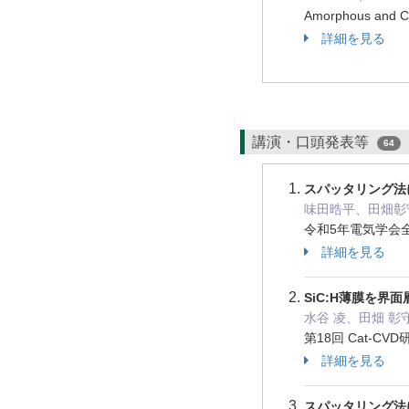
Amorphous and Cr
詳細を見る
講演・口頭発表等
64
スパッタリング法
味田晧平、田畑彰
令和5年電気学会全
詳細を見る
SiC:H薄膜を界
水谷 凌、田畑 彰
第18回 Cat-CV
詳細を見る
スパッタリング法