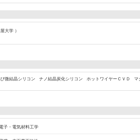
古屋大学 ）
よび微結晶シリコン
ナノ結晶炭化シリコン
ホットワイヤーＣＶＤ
マ
/ 電子・電気材料工学