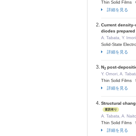
Thin Solid Fil
詳細を見る
Current density-
diodes prepared 
A. Tabata, Y. Imori
Solid-State El
詳細を見る
N
post-depositio
2
Y. Omori, A. Taba
Thin Solid Film
詳細を見る
Structural chang
査読有り
A. Tabata, A. Nait
Thin Solid Film
詳細を見る