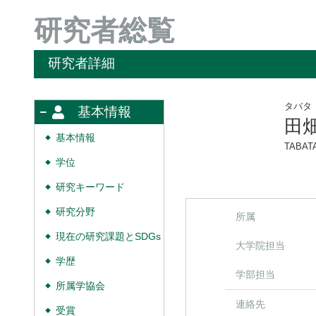
研究者総覧
研究者詳細
タバタ
基本情報
田
基本情報
◆
TABATA
学位
◆
研究キーワード
◆
研究分野
◆
所属
現在の研究課題とSDGs
◆
大学院担当
学歴
◆
学部担当
所属学協会
◆
連絡先
受賞
◆