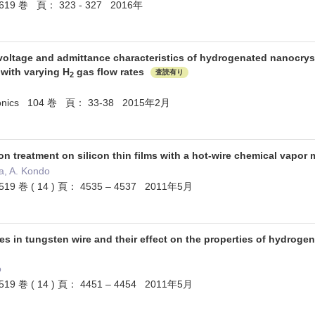
ms 619 巻 頁： 323 - 327 2016年
voltage and admittance characteristics of hydrogenated nanocrysta
with varying H
gas flow rates
査読有り
2
ectronics 104 巻 頁： 33-38 2015年2月
n treatment on silicon thin films with a hot-wire chemical vapor
ta, A. Kondo
s 519 巻 ( 14 ) 頁： 4535 – 4537 2011年5月
es in tungsten wire and their effect on the properties of hydrogen
o
s 519 巻 ( 14 ) 頁： 4451 – 4454 2011年5月