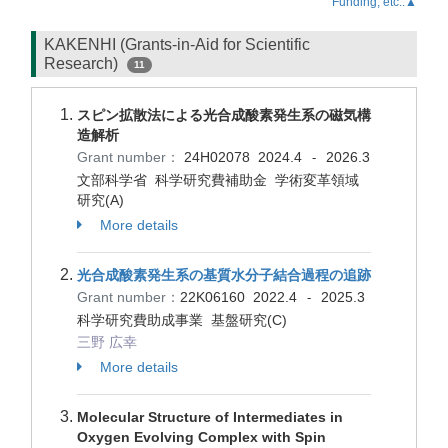
Funding, etc..▲
KAKENHI (Grants-in-Aid for Scientific
Research)
11
スピン拡散法による光合成酸素発生系の磁気構
造解析
Grant number：
24H02078
2024.4
2026.3
-
文部科学省 科学研究費補助金 学術変革領域
研究(A)
More details
光合成酸素発生系の基質水分子結合過程の追跡
Grant number：
22K06160
2022.4
2025.3
-
科学研究費助成事業 基盤研究(C)
三野 広幸
More details
Molecular Structure of Intermediates in
Oxygen Evolving Complex with Spin