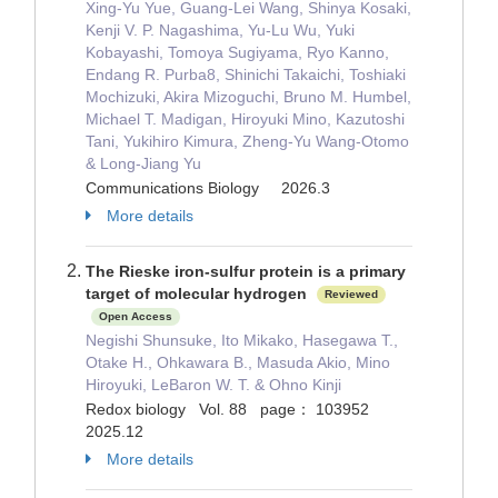
Xing-Yu Yue, Guang-Lei Wang, Shinya Kosaki,
Kenji V. P. Nagashima, Yu-Lu Wu, Yuki
Kobayashi, Tomoya Sugiyama, Ryo Kanno,
Endang R. Purba8, Shinichi Takaichi, Toshiaki
Mochizuki, Akira Mizoguchi, Bruno M. Humbel,
Michael T. Madigan, Hiroyuki Mino, Kazutoshi
Tani, Yukihiro Kimura, Zheng-Yu Wang-Otomo
& Long-Jiang Yu
Communications Biology 2026.3
More details
The Rieske iron-sulfur protein is a primary
target of molecular hydrogen
Reviewed
Open Access
Negishi Shunsuke, Ito Mikako, Hasegawa T.,
Otake H., Ohkawara B., Masuda Akio, Mino
Hiroyuki, LeBaron W. T. & Ohno Kinji
Redox biology Vol. 88 page： 103952
2025.12
More details