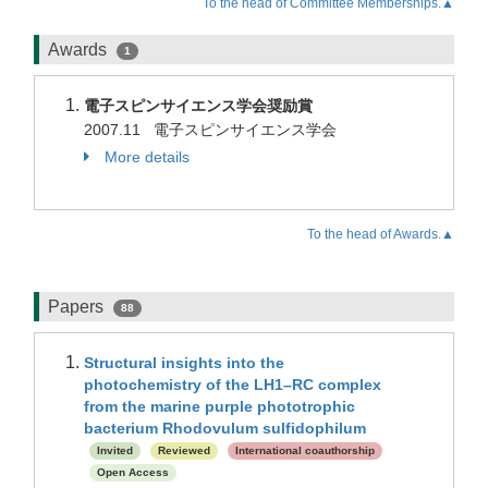
To the head of Committee Memberships.▲
Awards
1
電子スピンサイエンス学会奨励賞
2007.11 電子スピンサイエンス学会
More details
To the head of Awards.▲
Papers
88
Structural insights into the
photochemistry of the LH1–RC complex
from the marine purple phototrophic
bacterium Rhodovulum sulfidophilum
Invited
Reviewed
International coauthorship
Open Access