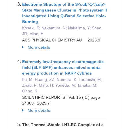
Electronic Structure of the S<sub>1</sub>
State Manganese Cluster in Photosystem II
Investigated Using Q-Band Selective Hole-
Burning
Kosaki, S; Nakamura, N; Nakajima, Y; Shen,
JR; Mino, H
ACS PHYSICAL CHEMISTRY AU 2025.9
More details
Extremely low-frequency electromagnetic
field (ELF-EMF) enhances mitochondrial
energy production in NARP cybrids
Ito, M; Huang, ZZ; Nomura, K; Teranishi, M;
Zhao, F; Mino, H; Yoneda, M; Tanaka, M;
Ohno, K
SCIENTIFIC REPORTS Vol. 15 ( 1 ) page：
24369 2025.7
More details
The Thermal-Stable LH1-RC Complex of a