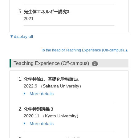
光生体エネルギー講究3
2021
▼display all
To the head of Teaching Experience (On-campus).▲
Teaching Experience (Off-campus)
3
化学特論1、基礎化学特論1a
2022.9
（
Saitama University）
More details
化学特別講義３
2020.11
（
Kyoto University）
More details