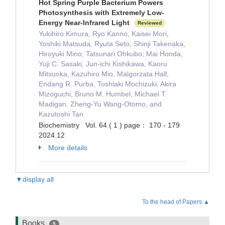
Hot Spring Purple Bacterium Powers
Photosynthesis with Extremely Low-
Energy Near-Infrared Light
Reviewed
Yukihiro Kimura, Ryo Kanno, Kaisei Mori,
Yoshiki Matsuda, Ryuta Seto, Shinji Takenaka,
Hiroyuki Mino, Tatsunari Ohkubo, Mai Honda,
Yuji C. Sasaki, Jun-ichi Kishikawa, Kaoru
Mitsuoka, Kazuhiro Mio, Malgorzata Hall,
Endang R. Purba, Toshiaki Mochizuki, Akira
Mizoguchi, Bruno M. Humbel, Michael T.
Madigan, Zheng-Yu Wang-Otomo, and
Kazutoshi Tan
Biochemistry Vol. 64 ( 1 ) page： 170 - 179
2024.12
More details
▼display all
To the head of Papers.▲
Books
5