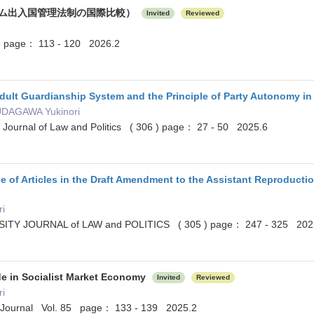
ム出入国管理法制の国際比較）
Invited
Reviewed
age： 113 - 120 2026.2
dult Guardianship System and the Principle of Party Autonomy in
UDAGAWA Yukinori
 Journal of Law and Politics ( 306 ) page： 27 - 50 2025.6
 of Articles in the Draft Amendment to the Assistant Reproductio
i
TY JOURNAL of LAW and POLITICS ( 305 ) page： 247 - 325 202
de in Socialist Market Economy
Invited
Reviewed
i
 Journal Vol. 85 page： 133 - 139 2025.2