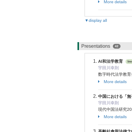
More details
▼display all
Presentations
42
AI和法学教育
Inv
宇田川幸則
数字時代法学教育合
More details
中国における「無
宇田川幸則
現代中国法研究20
More details
高齡社會與法律之