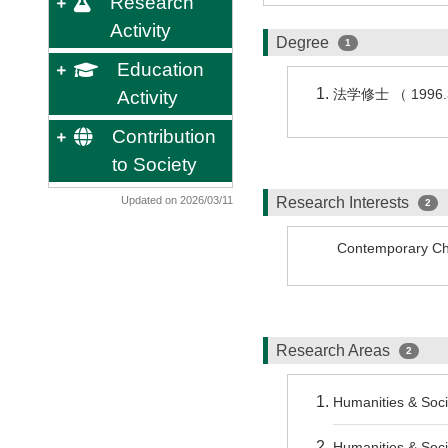
Research
Activity
Degree
1
Education
法学修士 （ 199
Activity
Contribution
to Society
Updated on 2026/03/11
Research Interests
2
Contemporary Ch
Research Areas
2
Humanities & Soci
Humanities & Soci