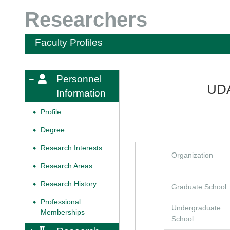
Researchers
Faculty Profiles
Personnel
UDA
Information
Profile
◆
Degree
◆
Research Interests
◆
Organization
Research Areas
◆
Research History
◆
Graduate School
Professional
◆
Undergraduate
Memberships
School