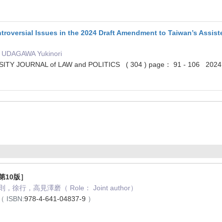
roversial Issues in the 2024 Draft Amendment to Taiwan’s Assis
 UDAGAWA Yukinori
TY JOURNAL of LAW and POLITICS ( 304 ) page： 91 - 106 2024
第10版］
行，高見澤磨（ Role： Joint author）
（ ISBN:
978-4-641-04837-9
）