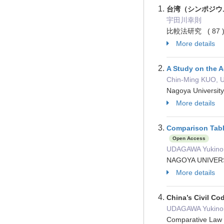
台湾（シンポジウ
宇田川幸則
比較法研究 ( 87 ) p
More details
A Study on the A
Chin-Ming KUO, 
Nagoya University
More details
Comparison Table
Open Access
UDAGAWA Yukinor
NAGOYA UNIVERSI
More details
China’s Civil Co
UDAGAWA Yukinor
Comparative Law