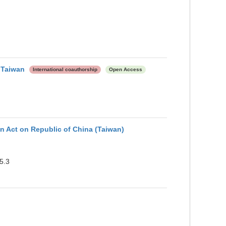
 Taiwan
International coauthorship
Open Access
n Act on Republic of China (Taiwan)
5.3