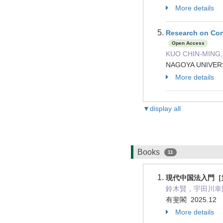
More details
Research on Cont
Open Access
KUO CHIN-MING,
NAGOYA UNIVERSI
More details
▼display all
Books
11
現代中国法入門［
鈴木賢，宇田川幸則，徐
有斐閣 2025.12
More details