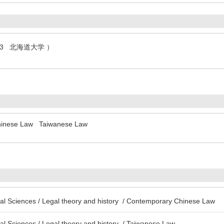
6.3 北海道大学 ）
inese Law
Taiwanese Law
al Sciences / Legal theory and history / Contemporary Chinese Law
al Sciences / Legal theory and history / Taiwanese Law