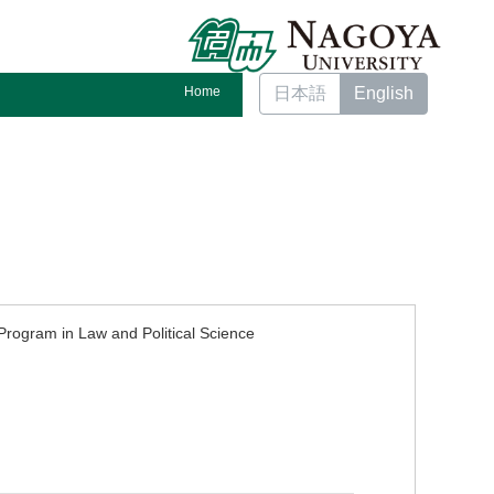
Home
日本語
English
rogram in Law and Political Science