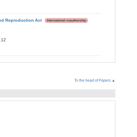
ted Reproduction Act
International coauthorship
.12
To the head of Papers.▲