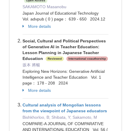
Open Access
SAKAMOTO Masanobu
Japan Journal of Educational Technology
Vol. advpub ( 0 ) page： 639 - 650 2024.12
More details
Social, Cultural and Political Perspectives
of Generative AI in Teacher Education:
Lesson Planning in Japanese Teacher
Education
Reviewed
International coauthorship
坂本 將暢
Exploring New Horizons: Generative Artificial
Intelligence and Teacher Education Vol. 1
page： 178 - 208 2024
More details
Cultural analysis of Mongolian lessons
from the viewpoint of Japanese educators
Bishkhorloo, B; Shibata, Y; Sakamoto, M
COMPARE-A JOURNAL OF COMPARATIVE
AND INTERNATIONAL EDUCATION Vol. 56 (