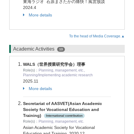
東海ラジオ 石原まさたかの痛快！風雲放談
2024.4
More details
To the head of Media Coverage.▲
Academic Activities
13
WALS（世界授業研究学会）理事
Role(s)：
Planning, management, etc.,
Planning/Implementing academic research
2025.11
More details
Secretariat of AASVET(Asian Academic
Society for Vocational Education and
Training)
International contribution
Role(s)：
Planning, management, etc.
Asian Academic Society for Vocational
Education and Training
2020.12