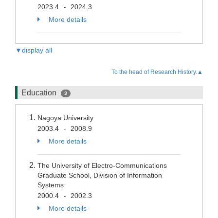
2023.4
2024.3
-
More details
▼display all
To the head of Research History.▲
Education
3
Nagoya University
2003.4
2008.9
-
More details
The University of Electro-Communications
Graduate School, Division of Information
Systems
2000.4
2002.3
-
More details