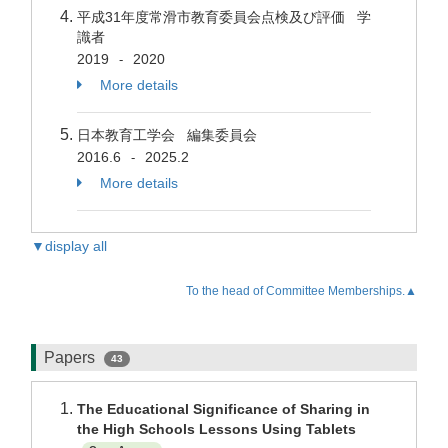
平成31年度常滑市教育委員会点検及び評価 学
識者
2019
2020
-
More details
日本教育工学会 編集委員会
2016.6
2025.2
-
More details
▼display all
To the head of Committee Memberships.▲
Papers
43
The Educational Significance of Sharing in
the High Schools Lessons Using Tablets