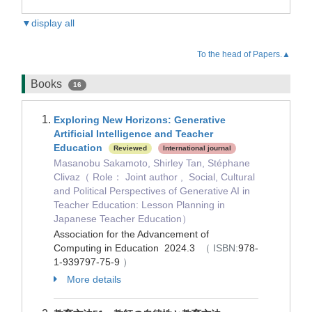
▼display all
To the head of Papers.▲
Books
16
Exploring New Horizons: Generative
Artificial Intelligence and Teacher
Education
Reviewed
International journal
Masanobu Sakamoto, Shirley Tan, Stéphane
Clivaz（ Role： Joint author , Social, Cultural
and Political Perspectives of Generative AI in
Teacher Education: Lesson Planning in
Japanese Teacher Education）
Association for the Advancement of
Computing in Education 2024.3
（ ISBN:
978-
1-939797-75-9
）
More details