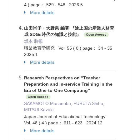
4 ) page： 529 - 548 2026.5
More details
山田肖子・大野泉 編著 『途上国の産業人材育
成 SDGs時代の知識と技能』
Open Access
坂本 將暢
職業教育学研究 Vol. 55 ( 0 ) page： 34 - 35
2025.1
More details
Research Perspectives on “Teacher
Preparation and In-service Training in the
Era of One-to-One Computing”
Open Access
SAKAMOTO Masanobu, FURUTA Shiho,
MITSUI Kazuki
Japan Journal of Educational Technology
Vol. 48 ( 4 ) page： 611 - 623 2024.12
More details