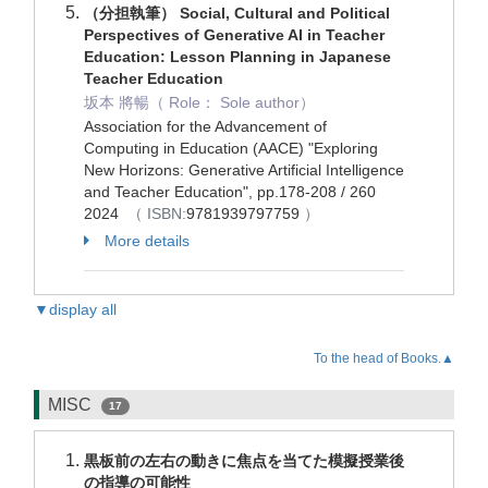
（分担執筆） Social, Cultural and Political
Perspectives of Generative AI in Teacher
Education: Lesson Planning in Japanese
Teacher Education
坂本 將暢（ Role： Sole author）
Association for the Advancement of
Computing in Education (AACE) "Exploring
New Horizons: Generative Artificial Intelligence
and Teacher Education", pp.178-208 / 260
2024
（ ISBN:
9781939797759
）
More details
▼display all
To the head of Books.▲
MISC
17
黒板前の左右の動きに焦点を当てた模擬授業後
の指導の可能性