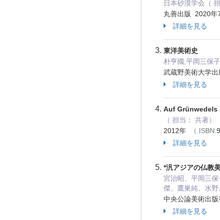
日本砂漠学会（ 担
丸善出版 2020
詳細を見る
東洋美術史
朴亨國,平岡三保子
武蔵野美術大学出版
詳細を見る
Auf Grünwedels 
（ 担当： 共著）
2012年
（ ISBN:
詳細を見る
*汎アジアの仏教
宮治昭、平岡三保
傑、鷹巣純、水野
中央公論美術出版社
詳細を見る