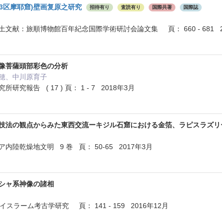
第3区摩耶窟)壁画复原之研究
招待有り
査読有り
国際共著
国際誌
文献：旅順博物館百年紀念国際学術研討会論文集 頁： 660 - 681 2
像菩薩頭部彩色の分析
穂、中川原育子
究報告 ( 17 ) 頁： 1 - 7 2018年3月
技法の観点からみた東西交流ーキジル石窟における金箔、ラピスラズ
陸乾燥地文明 9 巻 頁： 50-65 2017年3月
シャ系神像の諸相
スラーム考古学研究 頁： 141 - 159 2016年12月