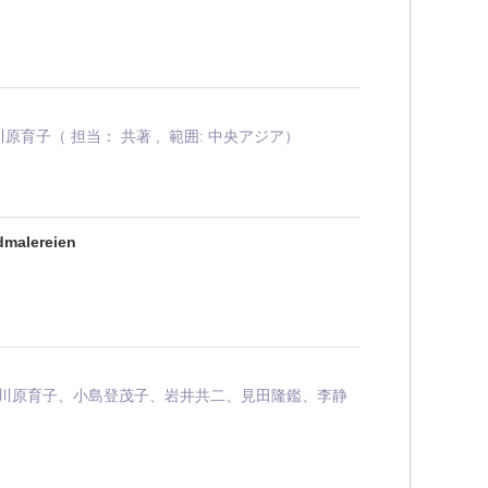
原育子（ 担当： 共著 , 範囲: 中央アジア）
dmalereien
川原育子、小島登茂子、岩井共二、見田隆鑑、李静