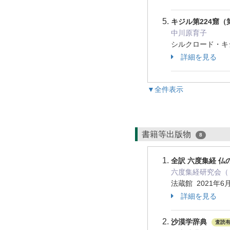
キジル第224窟
中川原育子
シルクロード・キジ
詳細を見る
▼全件表示
書籍等出版物
8
全訳 六度集経 仏
六度集経研究会（ 
法蔵館 2021年6
詳細を見る
沙漠学辞典
査読