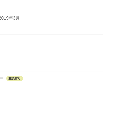
019年3月
リー
査読有り