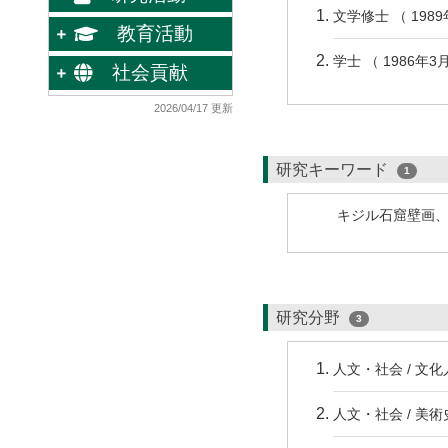
文学修士 （ 198
教育活動
学士 （ 1986年
社会貢献
2026/04/17 更新
研究キーワード
1
キジル石窟壁画
研究分野
3
人文・社会 / 文
人文・社会 / 美術