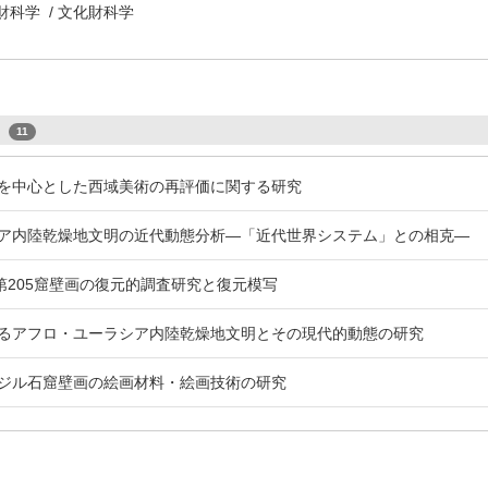
財科学 / 文化財科学
s
11
を中心とした西域美術の再評価に関する研究
ア内陸乾燥地文明の近代動態分析―「近代世界システム」との相克―
第205窟壁画の復元的調査研究と復元模写
るアフロ・ユーラシア内陸乾燥地文明とその現代的動態の研究
ジル石窟壁画の絵画材料・絵画技術の研究