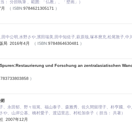
当： 分担執筆 , 範囲: 「仏教」、「壁画」）
年7月
（ ISBN:
9784621305171
）
,田中公明,水野さや,濱田瑞美,田中知佐子,萩原哉,塚本麿充,松尾敦子,中川
局 2016年4月
（ ISBN:
9784864630481
）
Spuren:Restaurierung und Forschung an zentralasiatischen Wan
9783733803858
）
美術
子、永田郁、野々垣篤、福山泰子、森雅秀、佐久間留理子、朴亨國、中
さや、山岸公基、橋村愛子、渡辺里志、村松加奈子（ 担当： 共著）
 2007年12月