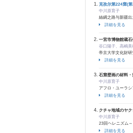
克孜尔第224窟(
中川原育子
絲綢之路与新疆出土
詳細を見る
一宮市博物館蔵石
谷口陽子、高嶋美
帝京大学文化財研究所研
詳細を見る
石窟壁画の材料・
中川原育子
アフロ・ユーラシア内
詳細を見る
クチャ地域のヤク
中川原育子
23回ヘレニズム～イ
詳細を見る