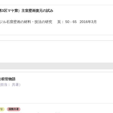
（第3区マヤ窟）主室壁画復元の試み
ル石窟壁画の材料・技法の研究 頁： 50 - 65 2016年3月
の前世物語
担当： 共著）
月
有り
国際共著