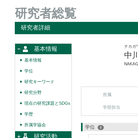
研究者総覧
研究者詳細
ナカガ
基本情報
中
基本情報
◆
NAKAG
学位
◆
研究キーワード
◆
研究分野
◆
所属
現在の研究課題とSDGs
◆
学部担当
学歴
◆
所属学協会
◆
学位
2
研究活動