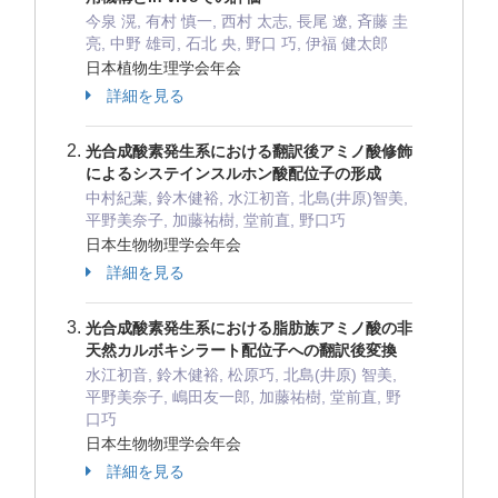
今泉 滉, 有村 慎一, 西村 太志, 長尾 遼, 斉藤 圭
亮, 中野 雄司, 石北 央, 野口 巧, 伊福 健太郎
日本植物生理学会年会
詳細を見る
光合成酸素発生系における翻訳後アミノ酸修飾
によるシステインスルホン酸配位子の形成
中村紀葉, 鈴木健裕, 水江初音, 北島(井原)智美,
平野美奈子, 加藤祐樹, 堂前直, 野口巧
日本生物物理学会年会
詳細を見る
光合成酸素発生系における脂肪族アミノ酸の非
天然カルボキシラート配位子への翻訳後変換
水江初音, 鈴木健裕, 松原巧, 北島(井原) 智美,
平野美奈子, 嶋田友一郎, 加藤祐樹, 堂前直, 野
口巧
日本生物物理学会年会
詳細を見る