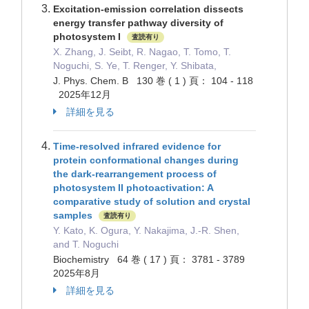
Excitation-emission correlation dissects
energy transfer pathway diversity of
photosystem I
査読有り
X. Zhang, J. Seibt, R. Nagao, T. Tomo, T.
Noguchi, S. Ye, T. Renger, Y. Shibata,
J. Phys. Chem. B 130 巻 ( 1 ) 頁： 104 - 118
2025年12月
詳細を見る
Time-resolved infrared evidence for
protein conformational changes during
the dark-rearrangement process of
photosystem II photoactivation: A
comparative study of solution and crystal
samples
査読有り
Y. Kato, K. Ogura, Y. Nakajima, J.-R. Shen,
and T. Noguchi
Biochemistry 64 巻 ( 17 ) 頁： 3781 - 3789
2025年8月
詳細を見る