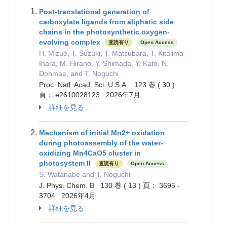
Post-translational generation of
carboxylate ligands from aliphatic side
chains in the photosynthetic oxygen-
evolving complex
査読有り
Open Access
H. Mizue, T. Suzuki, T. Matsubara, T. Kitajima-
Ihara, M. Hirano, Y. Shimada, Y. Kato, N.
Dohmae, and T. Noguchi
Proc. Natl. Acad. Sci. U.S.A. 123 巻 ( 30 )
頁： e2610028123 2026年7月
詳細を見る
Mechanism of initial Mn2+ oxidation
during photoassembly of the water-
oxidizing Mn4CaO5 cluster in
photosystem II
査読有り
Open Access
S. Watanabe and T. Noguchi
J. Phys. Chem. B 130 巻 ( 13 ) 頁： 3695 -
3704 2026年4月
詳細を見る