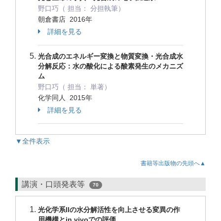
野口巧（ 担当： 分担執筆）
朝倉書店 2016年
詳細を見る
光合成のエネルギー変換と物質変換・光合成水
分解反応：水の酸化による酸素発生のメカニズ
ム
野口巧（ 担当： 単著）
化学同人 2015年
詳細を見る
▼全件表示
書籍等出版物の先頭へ▲
講演・口頭発表等
70
光化学系IIの水分解活性を向上させる変異の作
用機構とin vivoでの評価