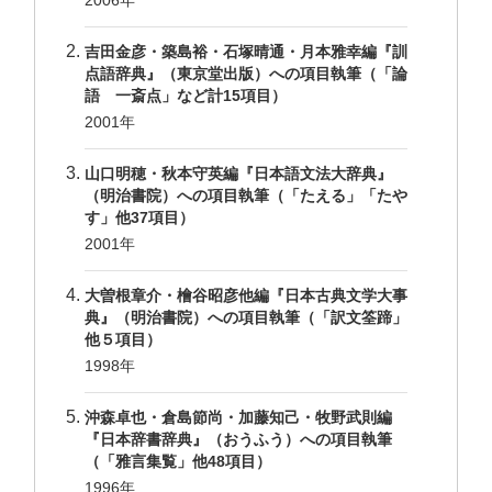
2006年
吉田金彦・築島裕・石塚晴通・月本雅幸編『訓
点語辞典』（東京堂出版）への項目執筆（「論
語 一斎点」など計15項目）
2001年
山口明穂・秋本守英編『日本語文法大辞典』
（明治書院）への項目執筆（「たえる」「たや
す」他37項目）
2001年
大曽根章介・檜谷昭彦他編『日本古典文学大事
典』（明治書院）への項目執筆（「訳文筌蹄」
他５項目）
1998年
沖森卓也・倉島節尚・加藤知己・牧野武則編
『日本辞書辞典』（おうふう）への項目執筆
（「雅言集覧」他48項目）
1996年