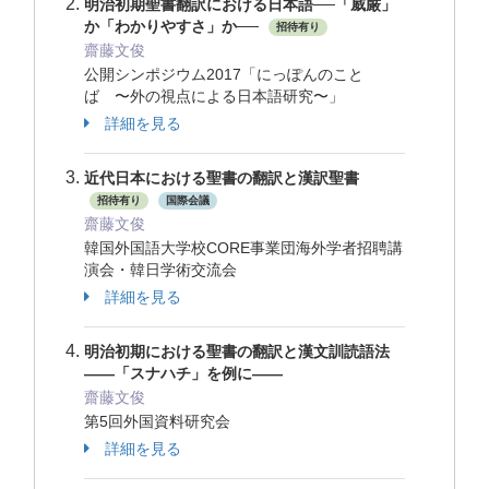
明治初期聖書翻訳における日本語──「威厳」
か「わかりやすさ」か──
招待有り
齋藤文俊
公開シンポジウム2017「にっぽんのこと
ば 〜外の視点による日本語研究〜」
詳細を見る
近代日本における聖書の翻訳と漢訳聖書
招待有り
国際会議
齋藤文俊
韓国外国語大学校CORE事業団海外学者招聘講
演会・韓日学術交流会
詳細を見る
明治初期における聖書の翻訳と漢文訓読語法
――「スナハチ」を例に――
齋藤文俊
第5回外国資料研究会
詳細を見る