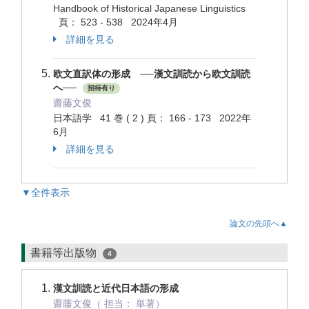
Handbook of Historical Japanese Linguistics
頁： 523 - 538 2024年4月
詳細を見る
欧文直訳体の形成 ──漢文訓読から欧文訓読
へ──
招待有り
齋藤文俊
日本語学 41 巻 ( 2 ) 頁： 166 - 173 2022年
6月
詳細を見る
▼全件表示
論文の先頭へ▲
書籍等出版物
4
漢文訓読と近代日本語の形成
齋藤文俊（ 担当： 単著）