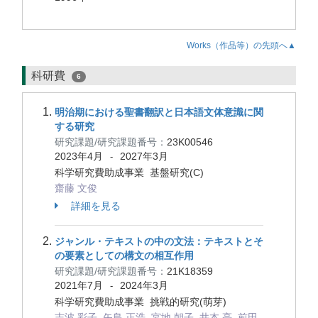
Works（作品等）の先頭へ▲
科研費
6
明治期における聖書翻訳と日本語文体意識に関
する研究
研究課題/研究課題番号：
23K00546
2023年4月
2027年3月
-
科学研究費助成事業 基盤研究(C)
齋藤 文俊
詳細を見る
ジャンル・テキストの中の文法：テキストとそ
の要素としての構文の相互作用
研究課題/研究課題番号：
21K18359
2021年7月
2024年3月
-
科学研究費助成事業 挑戦的研究(萌芽)
志波 彩子, 矢島 正浩, 宮地 朝子, 井本 亮, 前田