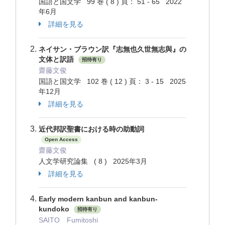
国語と国文学 99 巻 ( 8 ) 頁： 51 - 65 2022
年6月
詳細を見る
ネイサン・ブラウン訳『志無也久世無志與』の
文体と訳語
招待有り
齋藤文俊
国語と国文学 102 巻 ( 12 ) 頁： 3 - 15 2025
年12月
詳細を見る
近代邦訳聖書における時の助動詞
Open Access
齋藤文俊
人文学研究論集 ( 8 ) 2025年3月
詳細を見る
Early modern kanbun and kanbun-
kundoko
招待有り
SAITO Fumitoshi