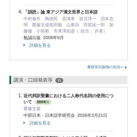
「訓読」論 東アジア漢文世界と日本語
中村春作 陶徳民 高津孝 岩月淳一 沼本克
明 齋藤文俊前田勉 山東功 田尻祐一郎 加
藤徹 小島毅 市來津由彦（ 担当： 共著）
勉誠出版 2008年9月
詳細を見る
書籍等出版物の先頭へ▲
講演・口頭発表等
21
近代邦訳聖書における二人称代名詞の使用につ
いて
招待有り
齋藤文俊
中部日本・日本語学研究会 2026年3月21日
詳細を見る