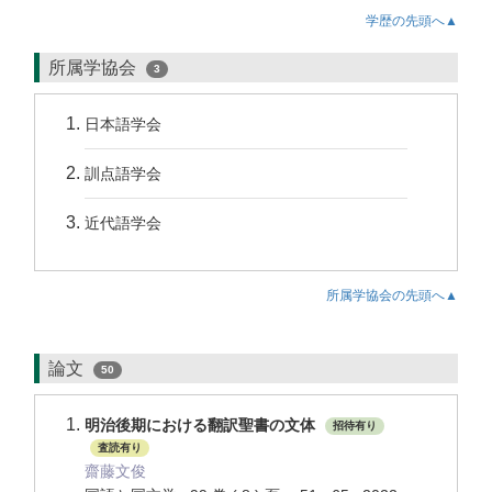
学歴の先頭へ▲
所属学協会
3
日本語学会
訓点語学会
近代語学会
所属学協会の先頭へ▲
論文
50
明治後期における翻訳聖書の文体
招待有り
査読有り
齋藤文俊