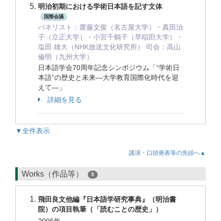
明治初期における学術日本語を記す文体
国際会議
パネリスト：齋藤文俊（名古屋大学）・真田治
子（立正大学）・小宮千鶴子（早稲田大学）・
塩田 雄大（NHK放送文化研究所） 司会：高山
倫明（九州大学）
日本語学会70周年記念シンポジウム「“学術日
本語”の歴史と未来―大学教育国際化時代を迎
えて―」
詳細を見る
▼全件表示
講演・口頭発表等の先頭へ▲
Works（作品等）
5
飛田良文他編『日本語学研究事典』（明治書
院）の項目執筆（「読むことの歴史」）