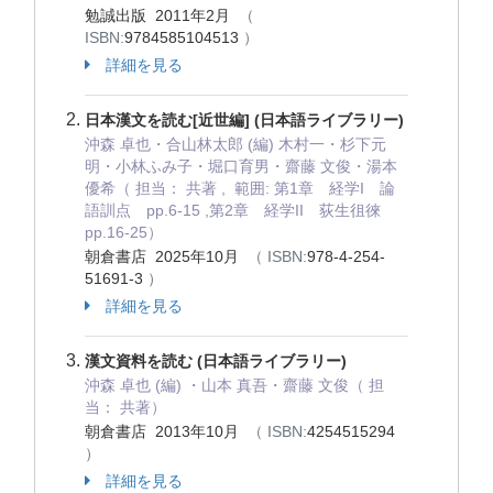
勉誠出版 2011年2月
（
ISBN:
9784585104513
）
詳細を見る
日本漢文を読む[近世編] (日本語ライブラリー)
沖森 卓也・合山林太郎 (編) 木村一・杉下元
明・小林ふみ子・堀口育男・齋藤 文俊・湯本
優希（ 担当： 共著 , 範囲: 第1章 経学I 論
語訓点 pp.6-15 ,第2章 経学II 荻生徂徠
pp.16-25）
朝倉書店 2025年10月
（ ISBN:
978-4-254-
51691-3
）
詳細を見る
漢文資料を読む (日本語ライブラリー)
沖森 卓也 (編) ・山本 真吾・齋藤 文俊（ 担
当： 共著）
朝倉書店 2013年10月
（ ISBN:
4254515294
）
詳細を見る