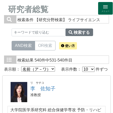
研究者総覧
メニュー
検索条件
【研究分野検索】 ライフサイエンス
検索する
AND検索
OR検索
使い方
検索結果
540件中531-540件目
表示順：
表示件数：
件ずつ
リ サチコ
李 佐知子
准教授
大学院医学系研究科 総合保健学専攻 予防・リハビ