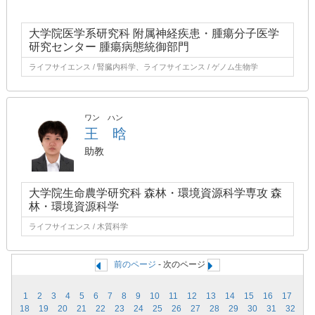
大学院医学系研究科 附属神経疾患・腫瘍分子医学
研究センター 腫瘍病態統御部門
ライフサイエンス / 腎臓内科学、ライフサイエンス / ゲノム生物学
ワン ハン
王 晗
助教
大学院生命農学研究科 森林・環境資源科学専攻 森
林・環境資源科学
ライフサイエンス / 木質科学
前のページ
- 次のページ
1
2
3
4
5
6
7
8
9
10
11
12
13
14
15
16
17
18
19
20
21
22
23
24
25
26
27
28
29
30
31
32