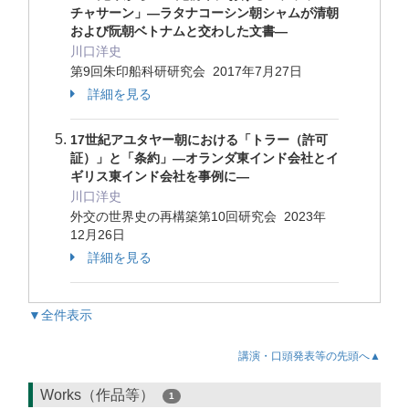
チャサーン」―ラタナコーシン朝シャムが清朝
および阮朝ベトナムと交わした文書―
川口洋史
第9回朱印船科研研究会 2017年7月27日
詳細を見る
17世紀アユタヤー朝における「トラー（許可
証）」と「条約」―オランダ東インド会社とイ
ギリス東インド会社を事例に―
川口洋史
外交の世界史の再構築第10回研究会 2023年
12月26日
詳細を見る
▼全件表示
講演・口頭発表等の先頭へ▲
Works（作品等）
1