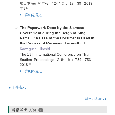
環日本海研究年報 ( 24 ) 頁： 17 - 39 2019
年3月
詳細を見る
The Paperwork Done by the Siamese
Government during the Reign of King
Rama III: A Case of the Documents Used in
the Process of Receiving Tax-in-Kind
Kawaguchi Hiroshi
The 13th International Conference on Thai
Studies: Proceedings 2 巻 頁： 739 - 753
2018年
詳細を見る
▼全件表示
論文の先頭へ▲
書籍等出版物
7