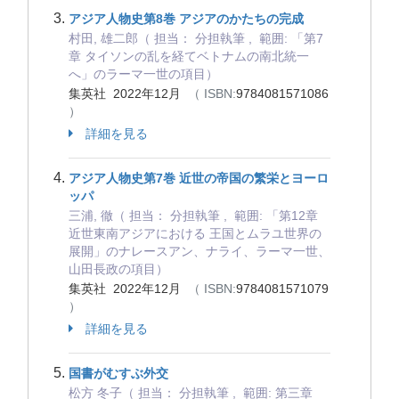
アジア人物史第8巻 アジアのかたちの完成
村田, 雄二郎（ 担当： 分担執筆 , 範囲: 「第7
章 タイソンの乱を経てベトナムの南北統一
へ」のラーマ一世の項目）
集英社 2022年12月
（ ISBN:
9784081571086
）
詳細を見る
アジア人物史第7巻 近世の帝国の繁栄とヨーロ
ッパ
三浦, 徹（ 担当： 分担執筆 , 範囲: 「第12章
近世東南アジアにおける 王国とムラユ世界の
展開」のナレースアン、ナライ、ラーマ一世、
山田長政の項目）
集英社 2022年12月
（ ISBN:
9784081571079
）
詳細を見る
国書がむすぶ外交
松方 冬子（ 担当： 分担執筆 , 範囲: 第三章