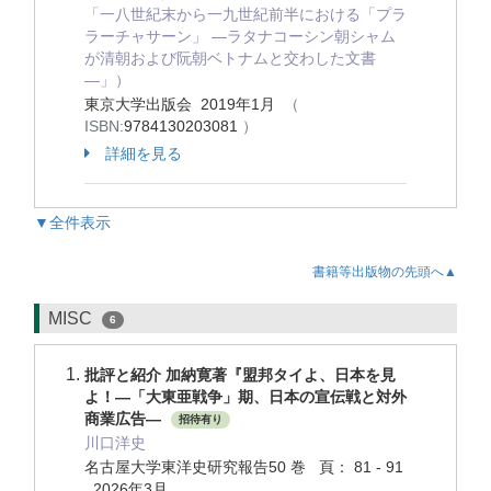
「一八世紀末から一九世紀前半における「プラ
ラーチャサーン」 ―ラタナコーシン朝シャム
が清朝および阮朝ベトナムと交わした文書
―」）
東京大学出版会 2019年1月
（
ISBN:
9784130203081
）
詳細を見る
▼全件表示
書籍等出版物の先頭へ▲
MISC
6
批評と紹介 加納寛著『盟邦タイよ、日本を見
よ！―「大東亜戦争」期、日本の宣伝戦と対外
商業広告―
招待有り
川口洋史
名古屋大学東洋史研究報告50 巻 頁： 81 - 91
2026年3月