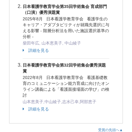
日本看護学教育学会第35回学術集会 育成部門
（口演）優秀演題賞
2025年8月 日本看護学教育学会 看護学生の
キャリア・アダプタビリティが就職先選択に与
える影響 - 階層分析法を用いた施設選択基準の
分析 -
柴田年広, 山本恵美子, 中山綾子
詳細を見る
日本看護学教育学会第32回学術集会優秀演題
賞
2022年8月 日本看護学教育学会 看護基礎教
育のコミュニケーション能力育成に向けたオン
ライン講義による「看護面接場面の学び」の検
討
山本恵美子,中山綾子,志水己幸,阿部恵子
詳細を見る
受賞の先頭へ▲