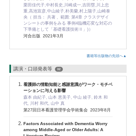
栗田佳代子,中村長史,川崎成一,吉田塁,川上忠
重,高池宣彦,中山綾子,朴美蘭,村上陽子,山崎泰
央（ 担当： 共著 , 範囲: 第4章 クラスデザイ
ンシートの事例をみる 事例4臨機応変な対応の
下準備として「基礎看護技術Ⅱ」)）
河合出版 2021年3月
書籍等出版物の先頭へ▲
講演・口頭発表等
32
看護師の情動知能と感謝意識がワーク・モチベ
ーションに与える影響
森本 由紀子, 山本 恵美子, 中山 綾子, 鈴木 和
代, 川村 和代, 山中 真
第27回日本看護管理学会学術集会 2023年8月
Factors Associated with Dementia Worry
among Middle-Aged or Older Adults: A
Literature Review