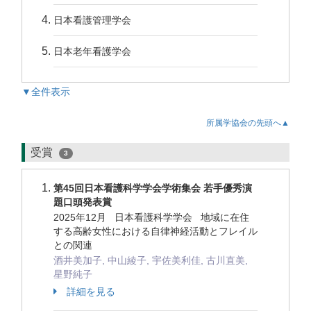
日本看護管理学会
日本老年看護学会
▼全件表示
所属学協会の先頭へ▲
受賞
3
第45回日本看護科学学会学術集会 若手優秀演
題口頭発表賞
2025年12月 日本看護科学学会 地域に在住
する高齢女性における自律神経活動とフレイル
との関連
酒井美加子, 中山綾子, 宇佐美利佳, 古川直美,
星野純子
詳細を見る