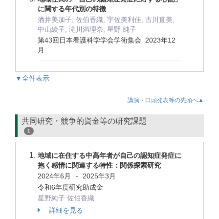
に関する年代別の特徴
酒井美加子, 佐伯香織, 宇佐美利佳, 古川直美,
中山綾子, 滝川満理奈, 星野 純子
第43回日本看護科学学会学術集会 2023年12
月
▼全件表示
講演・口頭発表等の先頭へ▲
共同研究・競争的資金等の研究課題
1
地域に在住する中高年者が自己の認知症発症に
抱く感情に関連する特性：関係探索研究
2024年6月
2025年3月
-
令和6年度研究助成金
星野純子 佐伯香織
詳細を見る