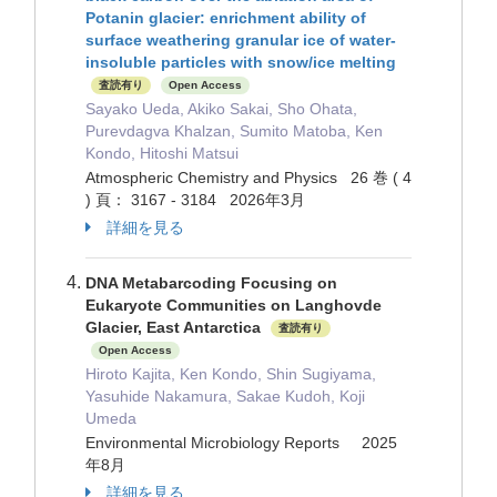
Potanin glacier: enrichment ability of
surface weathering granular ice of water-
insoluble particles with snow/ice melting
査読有り
Open Access
Sayako Ueda, Akiko Sakai, Sho Ohata,
Purevdagva Khalzan, Sumito Matoba, Ken
Kondo, Hitoshi Matsui
Atmospheric Chemistry and Physics 26 巻 ( 4
) 頁： 3167 - 3184 2026年3月
詳細を見る
DNA Metabarcoding Focusing on
Eukaryote Communities on Langhovde
Glacier, East Antarctica
査読有り
Open Access
Hiroto Kajita, Ken Kondo, Shin Sugiyama,
Yasuhide Nakamura, Sakae Kudoh, Koji
Umeda
Environmental Microbiology Reports 2025
年8月
詳細を見る