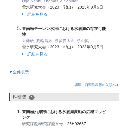
Ugo Nanni, Thomas V. Schuler
雪氷研究大会（2023・郡山） 2023年9月5日
詳細を見る
東南極テーレン氷河における氷底湖の存在可能
性
近藤研, 箕輪昌紘, 波多俊太郎, 杉山慎
雪氷研究大会（2023・郡山） 2023年9月5日
詳細を見る
▼全件表示
講演・口頭発表等の先頭へ▲
科研費
5
東南極沿岸部における氷底湖変動の広域マッピ
ング
研究課題/研究課題番号：
25H02637