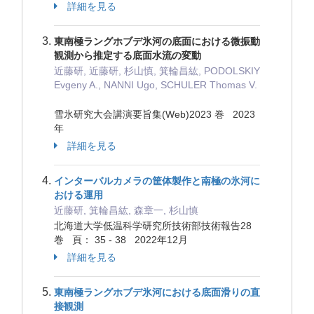
詳細を見る
東南極ラングホブデ氷河の底面における微振動
観測から推定する底面水流の変動
近藤研, 近藤研, 杉山慎, 箕輪昌紘, PODOLSKIY
Evgeny A., NANNI Ugo, SCHULER Thomas V.
雪氷研究大会講演要旨集(Web)2023 巻 2023
年
詳細を見る
インターバルカメラの筐体製作と南極の氷河に
おける運用
近藤研, 箕輪昌紘, 森章一, 杉山慎
北海道大学低温科学研究所技術部技術報告28
巻 頁： 35 - 38 2022年12月
詳細を見る
東南極ラングホブデ氷河における底面滑りの直
接観測