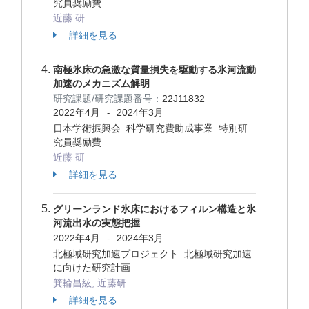
究員奨励費
近藤 研
詳細を見る
南極氷床の急激な質量損失を駆動する氷河流動
加速のメカニズム解明
研究課題/研究課題番号：
22J11832
2022年4月
2024年3月
-
日本学術振興会 科学研究費助成事業 特別研
究員奨励費
近藤 研
詳細を見る
グリーンランド氷床におけるフィルン構造と氷
河流出水の実態把握
2022年4月
2024年3月
-
北極域研究加速プロジェクト 北極域研究加速
に向けた研究計画
箕輪昌紘, 近藤研
詳細を見る