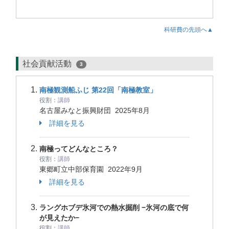
科研費の先頭へ▲
社会貢献活動
3
南極観測船ふじ 第22回「南極教室」
役割：
講師
名古屋みなと振興財団
2025年8月
詳細を見る
南極ってどんなところ？
役割：
講師
東郷町立中部保育園
2022年9月
詳細を見る
ラングホブデ氷河での熱水掘削 −氷河の底で何
が見えたか−
役割：
講師