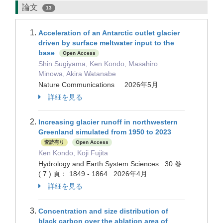
論文
13
Acceleration of an Antarctic outlet glacier
driven by surface meltwater input to the
base
Open Access
Shin Sugiyama, Ken Kondo, Masahiro
Minowa, Akira Watanabe
Nature Communications 2026年5月
詳細を見る
Increasing glacier runoff in northwestern
Greenland simulated from 1950 to 2023
査読有り
Open Access
Ken Kondo, Koji Fujita
Hydrology and Earth System Sciences 30 巻
( 7 ) 頁： 1849 - 1864 2026年4月
詳細を見る
Concentration and size distribution of
black carbon over the ablation area of