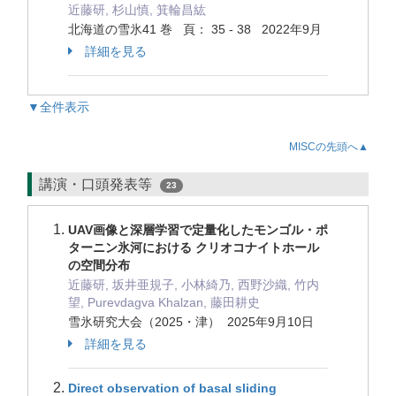
近藤研, 杉山慎, 箕輪昌紘
北海道の雪氷41 巻 頁： 35 - 38 2022年9月
詳細を見る
▼全件表示
MISCの先頭へ▲
講演・口頭発表等
23
UAV画像と深層学習で定量化したモンゴル・ポ
ターニン氷河における クリオコナイトホール
の空間分布
近藤研, 坂井亜規子, 小林綺乃, 西野沙織, 竹内
望, Purevdagva Khalzan, 藤田耕史
雪氷研究大会（2025・津） 2025年9月10日
詳細を見る
Direct observation of basal sliding