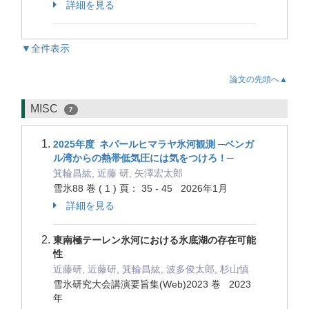
詳細を見る
▼全件表示
論文の先頭へ▲
MISC
7
2025年度 ネパールヒマラヤ氷河観測 ─ベンガ
ル湾からの熱帯低気圧には気をつけろ！─
箕輪昌紘, 近藤 研, 矢澤宏太郎
雪氷88 巻 ( 1 ) 頁： 35 - 45 2026年1月
詳細を見る
東南極テーレン氷河における氷底湖の存在可能
性
近藤研, 近藤研, 箕輪昌紘, 波多俊太郎, 杉山慎
雪氷研究大会講演要旨集(Web)2023 巻 2023
年