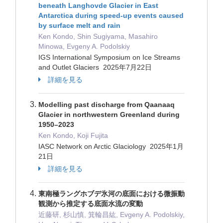
beneath Langhovde Glacier in East
Antarctica during speed-up events caused
by surface melt and rain
Ken Kondo, Shin Sugiyama, Masahiro
Minowa, Evgeny A. Podolskiy
IGS International Symposium on Ice Streams
and Outlet Glaciers 2025年7月22日
詳細を見る
Modelling past discharge from Qaanaaq
Glacier in northwestern Greenland during
1950–2023
Ken Kondo, Koji Fujita
IASC Network on Arctic Glaciology 2025年1月
21日
詳細を見る
東南極ラングホブデ氷河の底面における微振動
観測から推定する底面水流の変動
近藤研, 杉山慎, 箕輪昌紘, Evgeny A. Podolskiy,