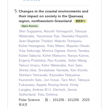
Changes in the coastal environments and
their impact on society in the Qaanaaq
region, northwestern Greenland
査読有り
Open Access
Shin Sugiyama, Atsushi Yamaguchi, Tatsuya
Watanabe, Yasumasa Tojo, Naotaka Hayashi,
Jean-Baptiste Thiebot, Makoto Tomiyasu,
Kohei Hasegawa, Yoko Mitani, Mayuko Otsuki,
Yuta Sakuragi, Monica Ogawa, Kenzo Tanaka,
Kaisei Sakurai, Kohei Matsuno, Naoya Kanna,
Evgeny Podolskiy, Ryo Kusaka, Yefan Wang,
Takuro Imazu, Kaho Watanabe, Ken Sato,
Shinta Ukai, Soratakato Yamada, Ken Kondo,
Shintaro Yamasaki, Kazutaka Tateyama,
Kazutoshi Sato, Jun Inoue, Taro Mori, Tatsuya
Fukazawa, Aqqalu Rosing-Asvid, Kirsty
Langley, Andrea M.U. Gierisch, Jenna
Sutherland, Toku Oshima
Polar Science 頁： 101206 - 101206 2025
年4月