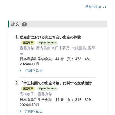
受賞の先頭へ▲
論文
8
助産所における夫立ち会い出産の体験
査読有り
Open Access
齋藤真希, 薮内美南海,田中夢乃, 武政亜美, 要輝
奈
日本看護科学学会誌 44 巻 頁： 473 - 481
2024年11月
詳細を見る
「帝王切開での出産体験」に関する文献検討
査読有り
Open Access
髙橋恭子、齋藤真希
日本看護科学学会誌 44 巻 頁： 818 - 829
2024年10月
詳細を見る