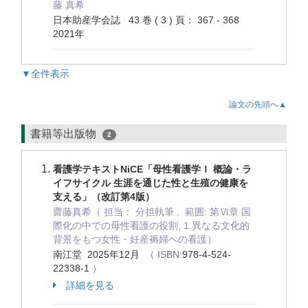
藤 真希
日本助産学会誌 43 巻 ( 3 ) 頁： 367 - 368
2021年
▼全件表示
論文の先頭へ▲
書籍等出版物
2
看護学テキストNiCE「母性看護学Ⅰ 概論・ラ
イフサイクル 生涯を通じた性と生殖の健康を
支える」（改訂第4版）
齋藤真希（ 担当： 分担執筆 , 範囲: 第Ⅵ章 国
際化の中での母性看護の役割, 1.異なる文化的
背景をもつ女性・妊産褥婦への看護）
南江堂 2025年12月
（ ISBN:
978-4-524-
22338-1
）
詳細を見る