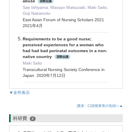
abuse
国際会議
Sae Ishiyama, Masayo Matsuzaki, Maki Saito,
Goji Nakamoto
East Asian Forum of Nursing Scholars 2021
2021年4月
Requirements to be a good nurse;
perceived experiences for a woman who
had had bad perinatal outcomes in a non-
native country
国際会議
Maki Saito
Transcultural Nursing Society Conference in
Japan 2020年7月12日
▼全件表示
講演・口頭発表等の先頭へ▲
科研費
2