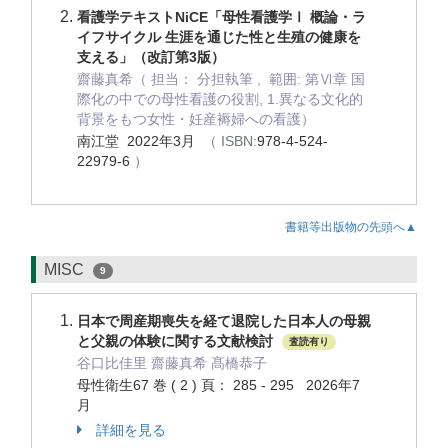
看護学テキストNiCE「母性看護学Ⅰ 概論・ラ
イフサイクル 生涯を通じた性と生殖の健康を
支える」（改訂第3版）
齋藤真希（ 担当： 分担執筆 , 範囲: 第Ⅵ章 国
際化の中での母性看護の役割, 1.異なる文化的
背景をもつ女性・妊産褥婦への看護）
南江堂 2022年3月
（ ISBN:
978-4-524-
22979-6
）
書籍等出版物の先頭へ▲
MISC
9
日本で周産期喪失を経て退院した日本人の母親
と父親の体験に関する文献検討
査読有り
谷口比佳里 齋藤真希 髙橋恭子
母性衛生67 巻 ( 2 ) 頁： 285 - 295 2026年7
月
詳細を見る