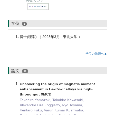
外部リンク
学位
1
博士(理学) （ 2023年3月 東北大学 ）
学位の先頭へ▲
論文
11
Uncovering the origin of magnetic moment
enhancement in Fe–Co–Ir alloys via high-
throughput XMCD
Takahiro Yamazaki, Takahiro Kawasaki,
Alexandre Lira Foggiatto, Ryo Toyama,
Kentaro Fuku, Varun Kumar Kushwaha,