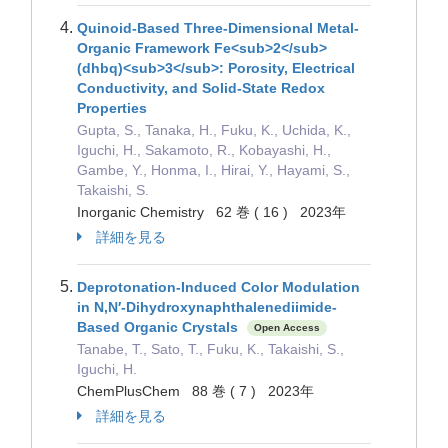
Quinoid-Based Three-Dimensional Metal-
Organic Framework Fe<sub>2</sub>
(dhbq)<sub>3</sub>: Porosity, Electrical
Conductivity, and Solid-State Redox
Properties
Gupta, S., Tanaka, H., Fuku, K., Uchida, K.,
Iguchi, H., Sakamoto, R., Kobayashi, H.,
Gambe, Y., Honma, I., Hirai, Y., Hayami, S.,
Takaishi, S.
Inorganic Chemistry 62 巻 ( 16 ) 2023年
詳細を見る
Deprotonation-Induced Color Modulation
in N,N′-Dihydroxynaphthalenediimide-
Based Organic Crystals
Open Access
Tanabe, T., Sato, T., Fuku, K., Takaishi, S.,
Iguchi, H.
ChemPlusChem 88 巻 ( 7 ) 2023年
詳細を見る