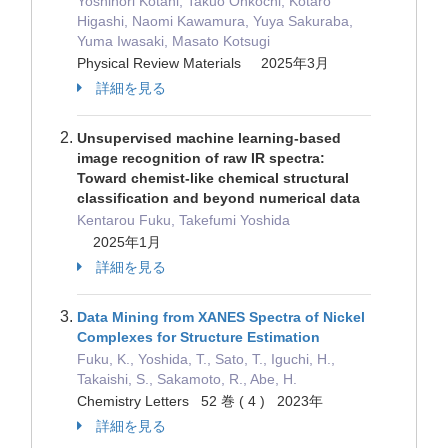
Yoshinori Kotani, Takuo Ohkochi, Kotaro
Higashi, Naomi Kawamura, Yuya Sakuraba,
Yuma Iwasaki, Masato Kotsugi
Physical Review Materials 2025年3月
詳細を見る
Unsupervised machine learning-based
image recognition of raw IR spectra:
Toward chemist-like chemical structural
classification and beyond numerical data
Kentarou Fuku, Takefumi Yoshida
2025年1月
詳細を見る
Data Mining from XANES Spectra of Nickel
Complexes for Structure Estimation
Fuku, K., Yoshida, T., Sato, T., Iguchi, H.,
Takaishi, S., Sakamoto, R., Abe, H.
Chemistry Letters 52 巻 ( 4 ) 2023年
詳細を見る