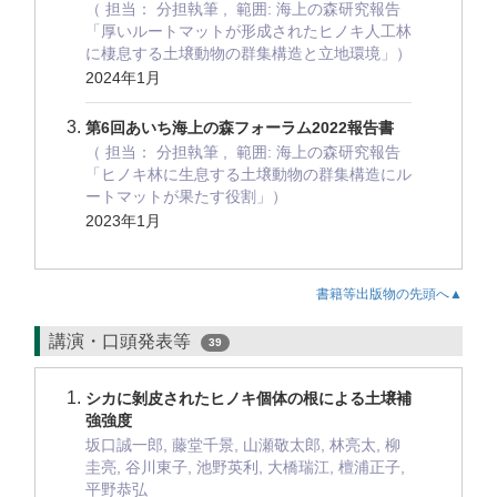
（ 担当： 分担執筆 , 範囲: 海上の森研究報告
「厚いルートマットが形成されたヒノキ人工林
に棲息する土壌動物の群集構造と立地環境」）
2024年1月
第6回あいち海上の森フォーラム2022報告書
（ 担当： 分担執筆 , 範囲: 海上の森研究報告
「ヒノキ林に生息する土壌動物の群集構造にル
ートマットが果たす役割」）
2023年1月
書籍等出版物の先頭へ▲
講演・口頭発表等
39
シカに剝皮されたヒノキ個体の根による土壌補
強強度
坂口誠一郎, 藤堂千景, 山瀬敬太郎, 林亮太, 柳
圭亮, 谷川東子, 池野英利, 大橋瑞江, 檀浦正子,
平野恭弘