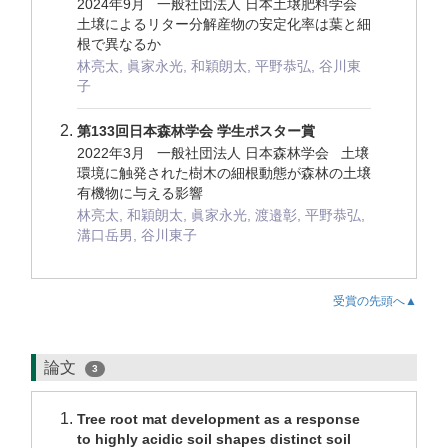
2024年9月 一般社団法人 日本土壌肥料学会
土壌によるリター分解産物の安定化率は葉と細
根で異なるか
林亮太, 眞家永光, 和穎朗太, 平野恭弘, 谷川東
子
第133回日本森林学会 学生ポスター賞
2022年3月 一般社団法人 日本森林学会 土壌
環境に触発された樹木の細根動態が森林の土壌
有機物に与える影響
林亮太, 和穎朗太, 眞家永光, 渡邉彰, 平野恭弘,
溝口岳男, 谷川東子
受賞の先頭へ▲
論文
3
Tree root mat development as a response
to highly acidic soil shapes distinct soil