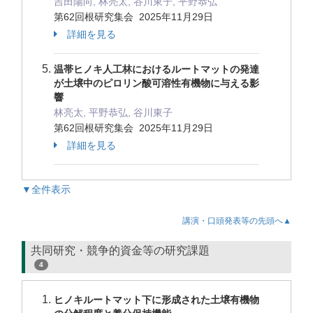
吉田陽向, 林亮太, 谷川東子, 平野恭弘
第62回根研究集会 2025年11月29日
詳細を見る
温帯ヒノキ人工林におけるルートマットの発達
が土壌中のピロリン酸可溶性有機物に与える影
響
林亮太, 平野恭弘, 谷川東子
第62回根研究集会 2025年11月29日
詳細を見る
▼全件表示
講演・口頭発表等の先頭へ▲
共同研究・競争的資金等の研究課題
4
ヒノキルートマット下に形成された土壌有機物