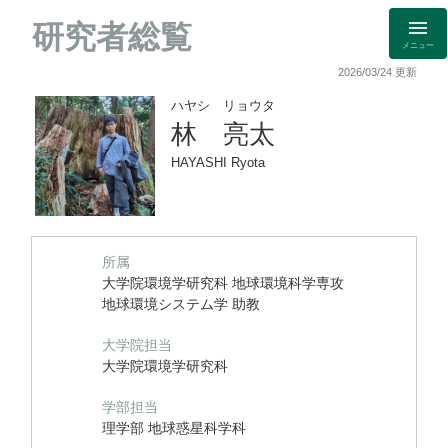
研究者総覧
メニュー
2026/03/24 更新
ハヤシ リョウタ
林 亮太
HAYASHI Ryota
所属
大学院環境学研究科 地球環境科学専攻
地球環境システム学 助教
大学院担当
大学院環境学研究科
学部担当
理学部 地球惑星科学科