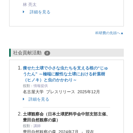
林 亮太
詳細を見る
科研費の先頭へ▲
社会貢献活動
2
痩せた土壌で小さな虫たちを支える根の“じゅ
うたん” ～極端に酸性な土壌における針葉樹
（ヒノキ）と虫のかかわり～
役割：
情報提供
名古屋大学 プレスリリース
2025年12月
詳細を見る
土壌観察会（日本土壌肥料学会中部支部主催、
豊田自然観察の森）
役割：
講師
豊田自然観察の森
2024年7月
現在
-