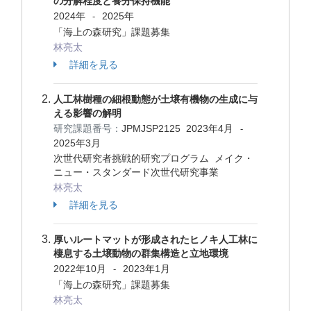
の分解程度と養分保持機能
2024年
2025年
-
「海上の森研究」課題募集
林亮太
詳細を見る
人工林樹種の細根動態が土壌有機物の生成に与
える影響の解明
研究課題番号：
JPMJSP2125
2023年4月
-
2025年3月
次世代研究者挑戦的研究プログラム メイク・
ニュー・スタンダード次世代研究事業
林亮太
詳細を見る
厚いルートマットが形成されたヒノキ人工林に
棲息する土壌動物の群集構造と立地環境
2022年10月
2023年1月
-
「海上の森研究」課題募集
林亮太