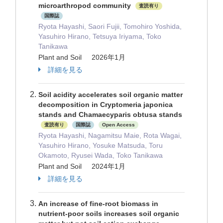
microarthropod community
査読有り
国際誌
Ryota Hayashi, Saori Fujii, Tomohiro Yoshida,
Yasuhiro Hirano, Tetsuya Iriyama, Toko
Tanikawa
Plant and Soil 2026年1月
詳細を見る
Soil acidity accelerates soil organic matter
decomposition in Cryptomeria japonica
stands and Chamaecyparis obtusa stands
査読有り
国際誌
Open Access
Ryota Hayashi, Nagamitsu Maie, Rota Wagai,
Yasuhiro Hirano, Yosuke Matsuda, Toru
Okamoto, Ryusei Wada, Toko Tanikawa
Plant and Soil 2024年1月
詳細を見る
An increase of fine-root biomass in
nutrient-poor soils increases soil organic