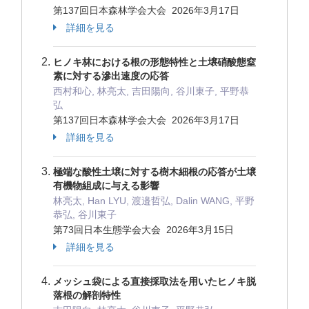
第137回日本森林学会大会 2026年3月17日
詳細を見る
ヒノキ林における根の形態特性と土壌硝酸態窒
素に対する滲出速度の応答
西村和心, 林亮太, 吉田陽向, 谷川東子, 平野恭
弘
第137回日本森林学会大会 2026年3月17日
詳細を見る
極端な酸性土壌に対する樹木細根の応答が土壌
有機物組成に与える影響
林亮太, Han LYU, 渡邉哲弘, Dalin WANG, 平野
恭弘, 谷川東子
第73回日本生態学会大会 2026年3月15日
詳細を見る
メッシュ袋による直接採取法を用いたヒノキ脱
落根の解剖特性