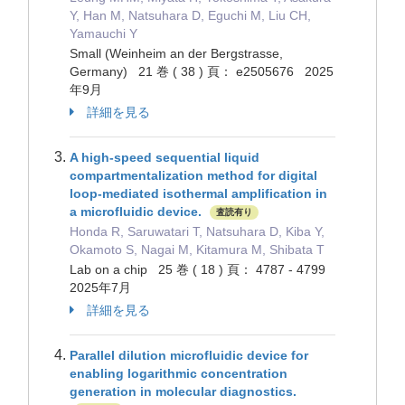
Y, Han M, Natsuhara D, Eguchi M, Liu CH,
Yamauchi Y
Small (Weinheim an der Bergstrasse,
Germany) 21 巻 ( 38 ) 頁： e2505676 2025
年9月
詳細を見る
A high-speed sequential liquid
compartmentalization method for digital
loop-mediated isothermal amplification in
a microfluidic device.
査読有り
Honda R, Saruwatari T, Natsuhara D, Kiba Y,
Okamoto S, Nagai M, Kitamura M, Shibata T
Lab on a chip 25 巻 ( 18 ) 頁： 4787 - 4799
2025年7月
詳細を見る
Parallel dilution microfluidic device for
enabling logarithmic concentration
generation in molecular diagnostics.