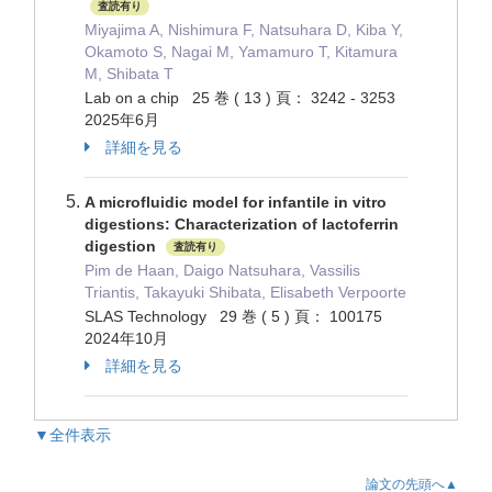
査読有り
Miyajima A, Nishimura F, Natsuhara D, Kiba Y,
Okamoto S, Nagai M, Yamamuro T, Kitamura
M, Shibata T
Lab on a chip 25 巻 ( 13 ) 頁： 3242 - 3253
2025年6月
詳細を見る
A microfluidic model for infantile in vitro
digestions: Characterization of lactoferrin
digestion
査読有り
Pim de Haan, Daigo Natsuhara, Vassilis
Triantis, Takayuki Shibata, Elisabeth Verpoorte
SLAS Technology 29 巻 ( 5 ) 頁： 100175
2024年10月
詳細を見る
▼全件表示
論文の先頭へ▲