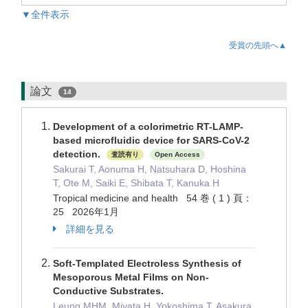
▼全件表示
受賞の先頭へ▲
論文
14
Development of a colorimetric RT-LAMP-
based microfluidic device for SARS-CoV-2
detection.
査読有り
Open Access
Sakurai T, Aonuma H, Natsuhara D, Hoshina
T, Ote M, Saiki E, Shibata T, Kanuka H
Tropical medicine and health 54 巻 ( 1 ) 頁：
25 2026年1月
詳細を見る
Soft-Templated Electroless Synthesis of
Mesoporous Metal Films on Non-
Conductive Substrates.
Leung MHM, Miyata H, Yokoshima T, Asakura