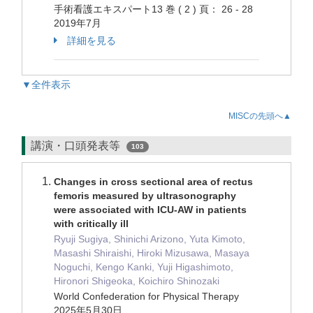
手術看護エキスパート13 巻 ( 2 ) 頁： 26 - 28
2019年7月
詳細を見る
▼全件表示
MISCの先頭へ▲
講演・口頭発表等
103
Changes in cross sectional area of rectus
femoris measured by ultrasonography
were associated with ICU-AW in patients
with critically ill
Ryuji Sugiya, Shinichi Arizono, Yuta Kimoto,
Masashi Shiraishi, Hiroki Mizusawa, Masaya
Noguchi, Kengo Kanki, Yuji Higashimoto,
Hironori Shigeoka, Koichiro Shinozaki
World Confederation for Physical Therapy
2025年5月30日