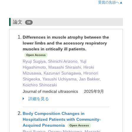
受賞の先頭へ▲
論文
38
Differences in muscle atrophy between the
lower limbs and the accessory respiratory
muscles in critically ill patients.
Open Access
Ryuji Sugiya, Shinichi Arizono, Yuji
Higashimoto, Masashi Shiraishi, Hiroki
Mizusawa, Kazunari Sunagawa, Hironori
Shigeoka, Yasushi Uchiyama, Jan Bakker,
Koichiro Shinozaki
Journal of medical ultrasonics 2025年9月
詳細を見る
Body Composition Changes in
Hospitalized Patients with Community-
Acquired Pneumonia
Open Access
Ryuji Sugiya, Osamu Nishiyama, Masashi