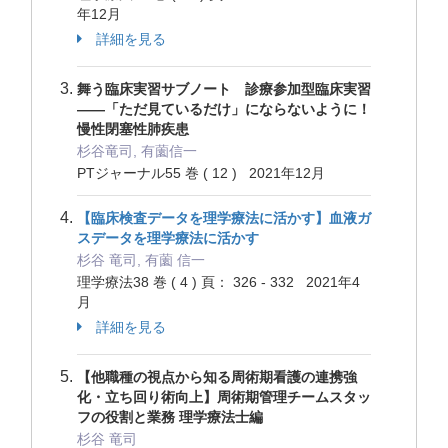
年12月
詳細を見る
舞う臨床実習サブノート 診療参加型臨床実習
――「ただ見ているだけ」にならないように！
慢性閉塞性肺疾患
杉谷竜司, 有薗信一
PTジャーナル55 巻 ( 12 ) 2021年12月
【臨床検査データを理学療法に活かす】血液ガ
スデータを理学療法に活かす
杉谷 竜司, 有薗 信一
理学療法38 巻 ( 4 ) 頁： 326 - 332 2021年4
月
詳細を見る
【他職種の視点から知る周術期看護の連携強
化・立ち回り術向上】周術期管理チームスタッ
フの役割と業務 理学療法士編
杉谷 竜司