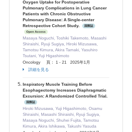
Oxygen Uptake for Postoperative
Pulmonary Complications in Lung Cancer
Patients with Chronic Obstructive
Pulmonary Disease: A Single-center
Retrospective Cohort Study.
国際誌
Open Access
Masaya Noguchi, Toshiki Takemoto, Masashi
Shiraishi, Ryuji Sugiya, Hiroki Mizusawa,
Tamotsu Kimura, Akira Tamaki, Yasuhiro
Tsutani, Yuji Higashimoto
Oncology 頁： 1 - 21 2025年1月
詳細を見る
Inspiratory Muscle Training Before
Esophagectomy Increases Diaphragmatic
Excursion: A Randomized Controlled Trial.
国際誌
Hiroki Mizusawa, Yuji Higashimoto, Osamu
Shiraishi, Masashi Shiraishi, Ryuji Sugiya,
Masaya Noguchi, Shuhei Fujita, Tamotsu
Kimura, Akira Ishikawa, Takushi Yasuda