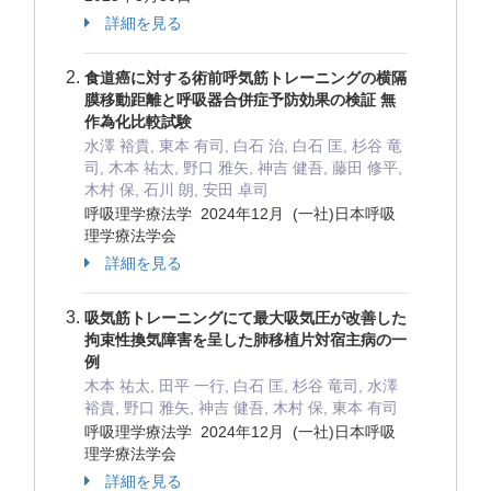
詳細を見る
食道癌に対する術前呼気筋トレーニングの横隔
膜移動距離と呼吸器合併症予防効果の検証 無
作為化比較試験
水澤 裕貴, 東本 有司, 白石 治, 白石 匡, 杉谷 竜
司, 木本 祐太, 野口 雅矢, 神吉 健吾, 藤田 修平,
木村 保, 石川 朗, 安田 卓司
呼吸理学療法学 2024年12月 (一社)日本呼吸
理学療法学会
詳細を見る
吸気筋トレーニングにて最大吸気圧が改善した
拘束性換気障害を呈した肺移植片対宿主病の一
例
木本 祐太, 田平 一行, 白石 匡, 杉谷 竜司, 水澤
裕貴, 野口 雅矢, 神吉 健吾, 木村 保, 東本 有司
呼吸理学療法学 2024年12月 (一社)日本呼吸
理学療法学会
詳細を見る