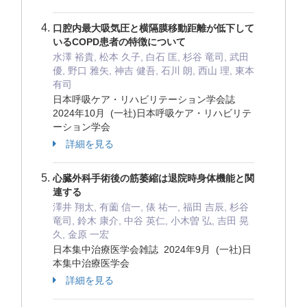
口腔内最大吸気圧と横隔膜移動距離が低下して
いるCOPD患者の特徴について
水澤 裕貴, 松本 久子, 白石 匡, 杉谷 竜司, 武田
優, 野口 雅矢, 神吉 健吾, 石川 朗, 西山 理, 東本
有司
日本呼吸ケア・リハビリテーション学会誌
2024年10月 (一社)日本呼吸ケア・リハビリテ
ーション学会
詳細を見る
心臓外科手術後の筋萎縮は退院時身体機能と関
連する
澤井 翔太, 有薗 信一, 俵 祐一, 福田 吉辰, 杉谷
竜司, 鈴木 康介, 中谷 英仁, 小木曽 弘, 吉田 晃
久, 金原 一宏
日本集中治療医学会雑誌 2024年9月 (一社)日
本集中治療医学会
詳細を見る