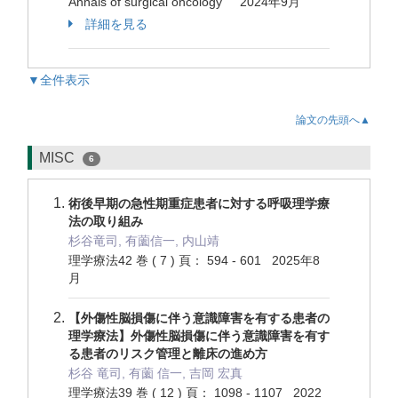
Annals of surgical oncology 2024年9月
詳細を見る
▼全件表示
論文の先頭へ▲
MISC
6
術後早期の急性期重症患者に対する呼吸理学療
法の取り組み
杉谷竜司, 有薗信一, 内山靖
理学療法42 巻 ( 7 ) 頁： 594 - 601 2025年8
月
【外傷性脳損傷に伴う意識障害を有する患者の
理学療法】外傷性脳損傷に伴う意識障害を有す
る患者のリスク管理と離床の進め方
杉谷 竜司, 有薗 信一, 吉岡 宏真
理学療法39 巻 ( 12 ) 頁： 1098 - 1107 2022