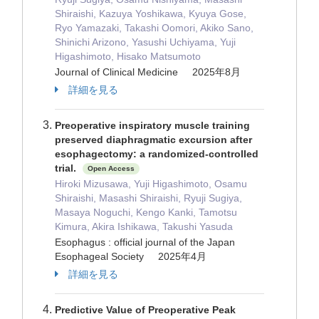
Shiraishi, Kazuya Yoshikawa, Kyuya Gose,
Ryo Yamazaki, Takashi Oomori, Akiko Sano,
Shinichi Arizono, Yasushi Uchiyama, Yuji
Higashimoto, Hisako Matsumoto
Journal of Clinical Medicine 2025年8月
詳細を見る
Preoperative inspiratory muscle training
preserved diaphragmatic excursion after
esophagectomy: a randomized-controlled
trial.
Open Access
Hiroki Mizusawa, Yuji Higashimoto, Osamu
Shiraishi, Masashi Shiraishi, Ryuji Sugiya,
Masaya Noguchi, Kengo Kanki, Tamotsu
Kimura, Akira Ishikawa, Takushi Yasuda
Esophagus : official journal of the Japan
Esophageal Society 2025年4月
詳細を見る
Predictive Value of Preoperative Peak