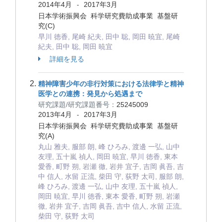
2014年4月
2017年3月
-
日本学術振興会 科学研究費助成事業 基盤研
究(C)
早川 徳香, 尾崎 紀夫, 田中 聡, 岡田 暁宜, 尾崎
紀夫, 田中 聡, 岡田 暁宜
詳細を見る
精神障害少年の非行対策における法律学と精神
医学との連携：発見から処遇まで
研究課題/研究課題番号：
25245009
2013年4月
2017年3月
-
日本学術振興会 科学研究費助成事業 基盤研
究(A)
丸山 雅夫, 服部 朗, 峰 ひろみ, 渡邊 一弘, 山中
友理, 五十嵐 禎人, 岡田 暁宜, 早川 徳香, 東本
愛香, 町野 朔, 岩瀬 徹, 岩井 宜子, 吉岡 眞吾, 吉
中 信人, 水留 正流, 柴田 守, 荻野 太司, 服部 朗,
峰 ひろみ, 渡邊 一弘, 山中 友理, 五十嵐 禎人,
岡田 暁宜, 早川 徳香, 東本 愛香, 町野 朔, 岩瀬
徹, 岩井 宜子, 吉岡 眞吾, 吉中 信人, 水留 正流,
柴田 守, 荻野 太司