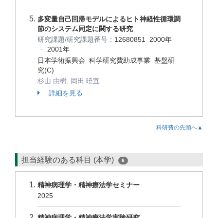
多変量自己回帰モデルによるヒト神経性循環調
節のシステム同定に関する研究
研究課題/研究課題番号：
12680851
2000年
2001年
-
日本学術振興会 科学研究費助成事業 基盤研
究(C)
杉山 由樹, 岡田 暁宜
詳細を見る
科研費の先頭へ▲
担当経験のある科目 (本学)
6
精神病理学・精神療法学セミナー
2025
精神病理学・精神療法学実験研究