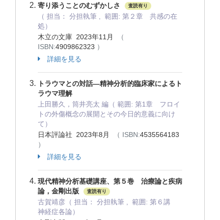
寄り添うことのむずかしさ
査読有り
（ 担当： 分担執筆 , 範囲: 第２章 共感の在
処）
木立の文庫 2023年11月
（
ISBN:
4909862323
）
詳細を見る
トラウマとの対話―精神分析的臨床家によるト
ラウマ理解
上田勝久，筒井亮太 編（ 範囲: 第1章 フロイ
トの外傷概念の展開とその今日的意義に向け
て）
日本評論社 2023年8月
（ ISBN:
4535564183
）
詳細を見る
現代精神分析基礎講座、第５巻 治療論と疾病
論，金剛出版
査読有り
古賀靖彦（ 担当： 分担執筆 , 範囲: 第６講
神経症各論）