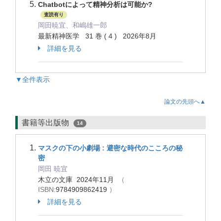
Chatbotによって精神分析は可能か?
査読有り
岡田暁宜、和嶋雄一郎
最新精神医学 31 巻 ( 4 ) 2026年8月
詳細を見る
▼全件表示
論文の先頭へ▲
書籍等出版物
14
マスクの下の小劇場 : 避密な時代のこころの秘
密
岡田 暁宜
木立の文庫 2024年11月
（
ISBN:
9784909862419
）
詳細を見る