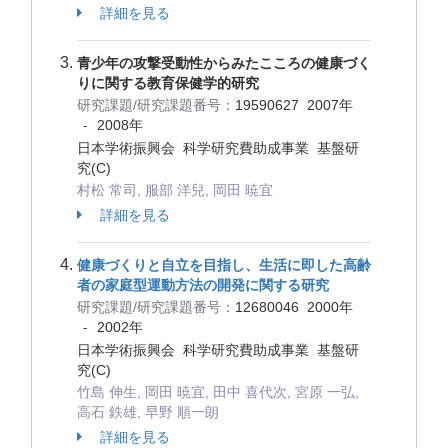
詳細を見る
青少年の攻撃受動性からみたこころの健康づく
りに関する教育保健学的研究
研究課題/研究課題番号：
19590627
2007年
2008年
-
日本学術振興会 科学研究費助成事業 基盤研
究(C)
村松 常司, 服部 洋兒, 岡田 暁宜
詳細を見る
健康づくりと自立を目指し、生活に即した高齢
者の家庭型運動方法の開発に関する研究
研究課題/研究課題番号：
12680046
2000年
2002年
-
日本学術振興会 科学研究費助成事業 基盤研
究(C)
竹島 伸生, 岡田 暁宜, 田中 喜代次, 宮原 一弘,
高石 鉄雄, 早野 順一朗
詳細を見る