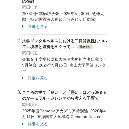
的検討
岡田暁宜
第73回日本病跡学会 2026年5月30日 芝伸太
郎（特定医療法人福知会もみじケ丘病院）
詳細を見る
大学メンタルヘルスにおける二律背反性につい
て―境界と連携をめぐって―
招待有り
岡田暁宜
令和８年度愛知県私大保健実務担当者研究会・
5月例会 2026年5月16日 南山大学保健センタ
ー
詳細を見る
こころの中で「良い」と「悪い」はどう決まる
のか―モラル・ジレンマから考える子育て
岡田暁宜
2025年度ComoNeアカデミア特別編 2026年4
月11日 東海国立大学機構 Common Nexus
詳細を見る