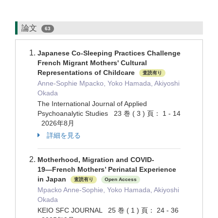
論文
63
Japanese Co-Sleeping Practices Challenge
French Migrant Mothers' Cultural
Representations of Childcare
査読有り
Anne-Sophie Mpacko, Yoko Hamada, Akiyoshi
Okada
The International Journal of Applied
Psychoanalytic Studies 23 巻 ( 3 ) 頁： 1 - 14
2026年8月
詳細を見る
Motherhood, Migration and COVID-
19―French Mothers’ Perinatal Experience
in Japan
査読有り
Open Access
Mpacko Anne-Sophie, Yoko Hamada, Akiyoshi
Okada
KEIO SFC JOURNAL 25 巻 ( 1 ) 頁： 24 - 36