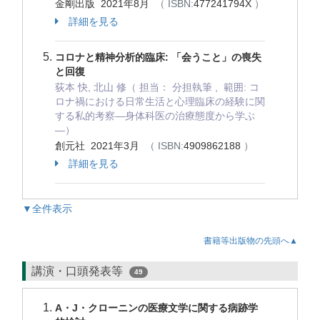
金剛出版 2021年8月
（ ISBN:
477241794X
）
詳細を見る
コロナと精神分析的臨床: 「会うこと」の喪失
と回復
荻本 快, 北山 修（ 担当： 分担執筆 , 範囲: コ
ロナ禍における日常生活と心理臨床の経験に関
する私的考察―身体科医の治療態度から学ぶ
―）
創元社 2021年3月
（ ISBN:
4909862188
）
詳細を見る
▼全件表示
書籍等出版物の先頭へ▲
講演・口頭発表等
49
A・J・クローニンの医療文学に関する病跡学