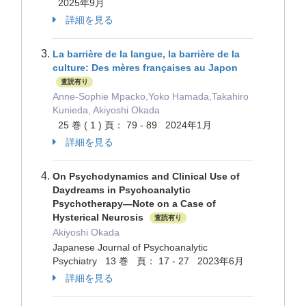
2025年9月
詳細を見る
La barrière de la langue, la barrière de la
culture: Des mères françaises au Japon
査読有り
Anne-Sophie Mpacko,Yoko Hamada,Takahiro
Kunieda, Akiyoshi Okada
25 巻 ( 1 ) 頁： 79 - 89 2024年1月
詳細を見る
On Psychodynamics and Clinical Use of
Daydreams in Psychoanalytic
Psychotherapy―Note on a Case of
Hysterical Neurosis
査読有り
Akiyoshi Okada
Japanese Journal of Psychoanalytic
Psychiatry 13 巻 頁： 17 - 27 2023年6月
詳細を見る