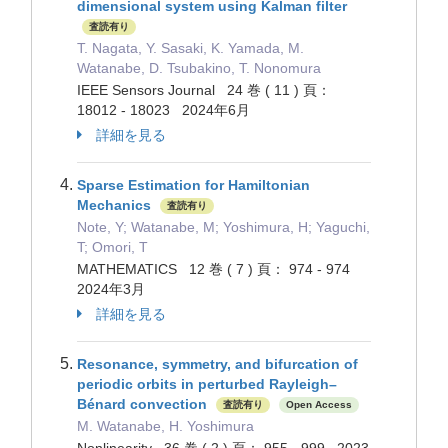
dimensional system using Kalman filter
査読有り
T. Nagata, Y. Sasaki, K. Yamada, M.
Watanabe, D. Tsubakino, T. Nonomura
IEEE Sensors Journal 24 巻 ( 11 ) 頁：
18012 - 18023 2024年6月
詳細を見る
Sparse Estimation for Hamiltonian
Mechanics
査読有り
Note, Y; Watanabe, M; Yoshimura, H; Yaguchi,
T; Omori, T
MATHEMATICS 12 巻 ( 7 ) 頁： 974 - 974
2024年3月
詳細を見る
Resonance, symmetry, and bifurcation of
periodic orbits in perturbed Rayleigh–
Bénard convection
査読有り
Open Access
M. Watanabe, H. Yoshimura