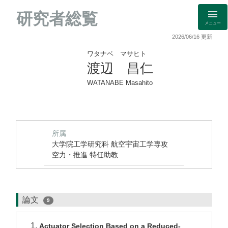
研究者総覧
メニュー
2026/06/16 更新
ワタナベ マサヒト
渡辺 昌仁
WATANABE Masahito
所属
大学院工学研究科 航空宇宙工学専攻
空力・推進 特任助教
論文
9
Actuator Selection Based on a Reduced-