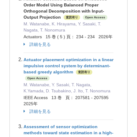
Order Model Using Balanced Proper
Orthogonal Decomposition with Input-
Output Projection
査読有り
Open Access
M. Watanabe, K. Hirayama, Y. Sasaki, T.
Nagata, T. Nonomura
Actuators 15 巻 ( 5 ) 頁： 234 - 234 2026年
詳細を見る
Actuator placement optimization in a linear
impulsive control system by determinant-
based greedy algorithm
査読有り
Open Access
M. Watanabe, Y. Sasaki, T. Nagata,
K.Yamada, D. Tsubakino, J. Ito, T. Nonomura
IEEE Access 13 巻 頁： 207581 - 207595
2025年
詳細を見る
Assessment of sensor optimization
methods toward state estimation in a high-